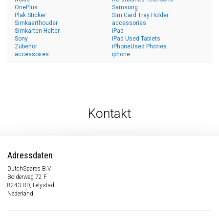
OnePlus
Samsung
Plak Sticker
Sim Card Tray Holder
Simkaarthouder
accessories
Simkarten Halter
iPad
Sony
iPad Used Tablets
Zubehör
iPhoneUsed Phones
accessoires
iphone
Kontakt
Adressdaten
DutchSpares B.V.
Bolderweg 72 F
8243 RD, Lelystad
Nederland