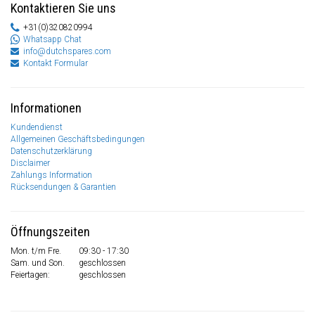
Kontaktieren Sie uns
+31(0)320820994
Whatsapp Chat
info@dutchspares.com
Kontakt Formular
Informationen
Kundendienst
Allgemeinen Geschäftsbedingungen
Datenschutzerklärung
Disclaimer
Zahlungs Information
Rücksendungen & Garantien
Öffnungszeiten
Mon. t/m Fre.
09:30 - 17:30
Sam. und Son.
geschlossen
Feiertagen:
geschlossen