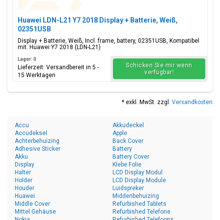
Huawei LDN-L21 Y7 2018 Display + Batterie, Weiß,
02351USB
Display + Batterie, Weiß, Incl. frame, battery, 02351USB, Kompatibel
mit: Huawei Y7 2018 (LDN-L21)
Lager: 0
Schicken Sie mir wenn
Lieferzeit: Versandbereit in 5 -
verfügbar!
15 Werktagen
* exkl. MwSt. zzgl.
Versandkosten
Accu
Akkudeckel
Accudeksel
Apple
Achterbehuizing
Back Cover
Adhesive Sticker
Battery
Akku
Battery Cover
Display
Klebe Folie
Halter
LCD Display Modul
Holder
LCD Display Module
Houder
Luidspreker
Huawei
Middenbehuizing
Middle Cover
Refurbished Tablets
Mittel Gehäuse
Refurbished Telefone
Nokia
Refurbished Telefoons