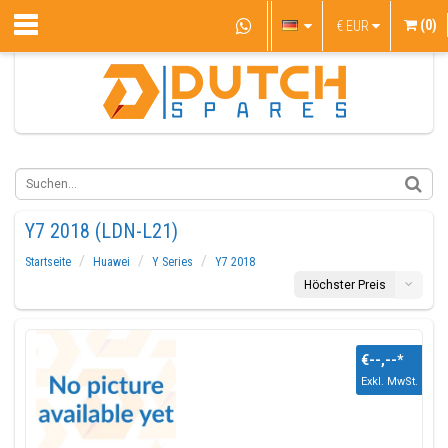
(0)
€
EUR
Y7 2018 (LDN-L21)
Startseite
Huawei
Y Series
Y7 2018
Höchster Preis
€--,--
*
Exkl. MwSt.