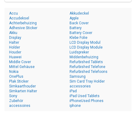
Accu
Akkudeckel
Accudeksel
Apple
Achterbehuizing
Back Cover
Adhesive Sticker
Battery
Akku
Battery Cover
Display
Klebe Folie
Halter
LCD Display Modul
Holder
LCD Display Module
Houder
Luidspreker
Huawei
Middenbehuizing
Middle Cover
Refurbished Tablets
Mittel Gehäuse
Refurbished Telefone
Nokia
Refurbished Telefoons
OnePlus
Samsung
Plak Sticker
Sim Card Tray Holder
Simkaarthouder
accessories
Simkarten Halter
iPad
Sony
iPad Used Tablets
Zubehör
iPhoneUsed Phones
accessoires
iphone