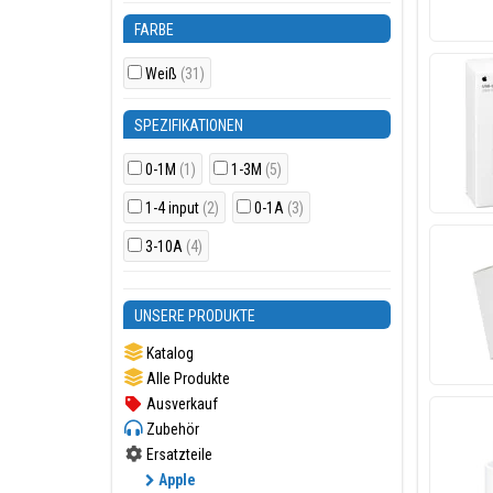
FARBE
Weiß
(31)
SPEZIFIKATIONEN
0-1M
(1)
1-3M
(5)
1-4 input
(2)
0-1A
(3)
3-10A
(4)
UNSERE PRODUKTE
Katalog
Alle Produkte
Ausverkauf
Zubehör
Ersatzteile
Apple