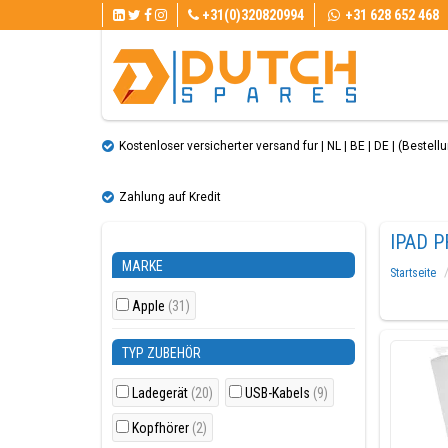
+31(0)320820994
+31 628 652 468
Kostenloser versicherter versand fur | NL | BE | DE | (Bestellun
Zahlung auf Kredit
IPAD P
MARKE
Startseite
Apple
(31)
TYP ZUBEHÖR
Ladegerät
(20)
USB-Kabels
(9)
Kopfhörer
(2)