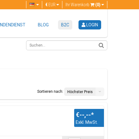
€
EUR
Ihr Warenkorb
(0)
NDENDIENST
BLOG
B2C
LOGIN
Sortieren nach:
Höchster Preis
€--,--
*
Exkl. MwSt.