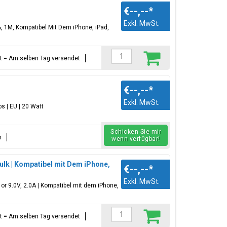
€--,--
*
Exkl. MwSt.
 1M, Kompatibel Mit Dem iPhone, iPad,
ellt = Am selben Tag versendet
€--,--
*
Exkl. MwSt.
s | EU | 20 Watt
Schicken Sie mir
n
wenn verfügbar!
Bulk | Kompatibel mit Dem iPhone,
€--,--
*
Exkl. MwSt.
 or 9.0V, 2.0A | Kompatibel mit dem iPhone,
ellt = Am selben Tag versendet