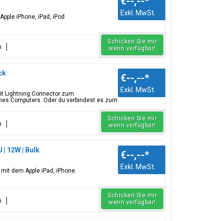
€--,--
*
Exkl. MwSt.
Apple iPhone, iPad, iPod
Schicken Sie mir
n
wenn verfügbar!
ck
€--,--
*
Exkl. MwSt.
mit Lightning Connector zum
nes Computers. Oder du verbindest es zum
Schicken Sie mir
n
wenn verfügbar!
 | 12W | Bulk
€--,--
*
Exkl. MwSt.
l mit dem Apple iPad, iPhone
Schicken Sie mir
n
wenn verfügbar!