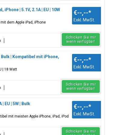
iPhone | 5.1V, 2.1A | EU | 10W
€--,--
*
Exkl. MwSt.
l mit dem Apple iPad, iPhone
Schicken Sie mir
n
wenn verfügbar!
 Bulk | Kompatibel mit iPhone,
€--,--
*
Exkl. MwSt.
U | 18 Watt
Schicken Sie mir
n
wenn verfügbar!
| EU | 5W | Bulk
€--,--
*
Exkl. MwSt.
tibel mit meisten Apple iPhone, iPad, iPod
Schicken Sie mir
n