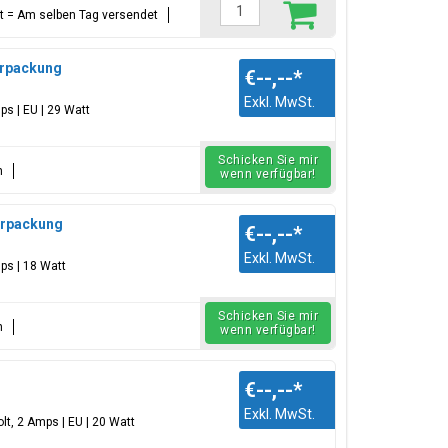
ellt = Am selben Tag versendet
terpackung
€--,--
*
Exkl. MwSt.
ps | EU | 29 Watt
Schicken Sie mir
n
wenn verfügbar!
terpackung
€--,--
*
Exkl. MwSt.
ps | 18 Watt
Schicken Sie mir
n
wenn verfügbar!
€--,--
*
Exkl. MwSt.
lt, 2 Amps | EU | 20 Watt