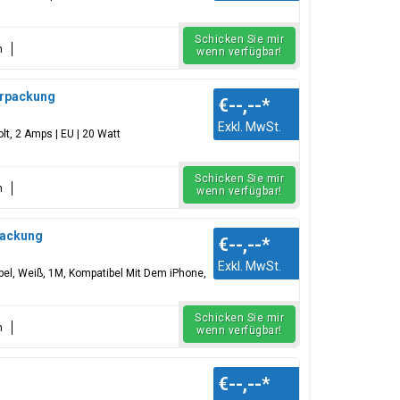
Schicken Sie mir
n
wenn verfügbar!
terpackung
€--,--
*
Exkl. MwSt.
lt, 2 Amps | EU | 20 Watt
Schicken Sie mir
n
wenn verfügbar!
rpackung
€--,--
*
Exkl. MwSt.
l, Weiß, 1M, Kompatibel Mit Dem iPhone,
Schicken Sie mir
n
wenn verfügbar!
€--,--
*