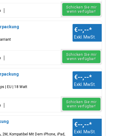
Schicken Sie mir
n
wenn verfügbar!
terpackung
€--,--
*
Exkl. MwSt.
arriant
Schicken Sie mir
n
wenn verfügbar!
terpackung
€--,--
*
Exkl. MwSt.
ps | EU | 18 Watt
Schicken Sie mir
n
wenn verfügbar!
ckung
€--,--
*
Exkl. MwSt.
 2M, Kompatibel Mit Dem iPhone, iPad,