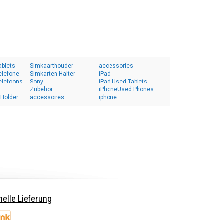
ablets
Simkaarthouder
accessories
elefone
Simkarten Halter
iPad
elefoons
Sony
iPad Used Tablets
Zubehör
iPhoneUsed Phones
 Holder
accessoires
iphone
elle Lieferung