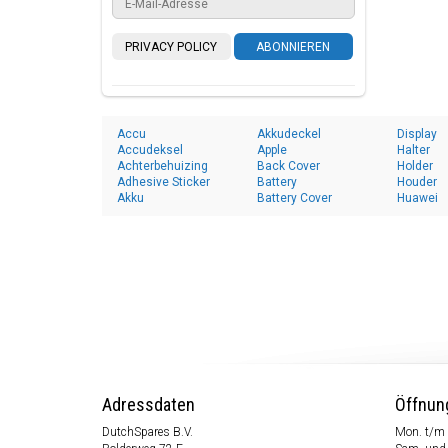
PRIVACY POLICY
ABONNIEREN
Accu
Akkudeckel
Display
Accudeksel
Apple
Halter
Achterbehuizing
Back Cover
Holder
Adhesive Sticker
Battery
Houder
Akku
Battery Cover
Huawei
Adressdaten
Öffnun
DutchSpares B.V.
Mon. t/m 