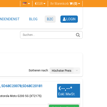
€
EUR
Ihr Warenkorb
(0)
NDENDIENST
BLOG
B2C
LOGIN
Sortieren nach:
Höchster Preis
au, 5D68C20078;5D68C20181
€--,--
*
Exkl. MwSt.
Motorola Moto G200 5G (XT2175)