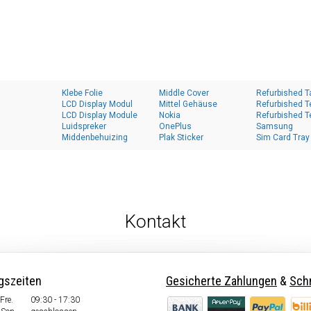
Klebe Folie
Middle Cover
Refurbished T
LCD Display Modul
Mittel Gehäuse
Refurbished T
LCD Display Module
Nokia
Refurbished T
Luidspreker
OnePlus
Samsung
Middenbehuizing
Plak Sticker
Sim Card Tray
Kontakt
gszeiten
Gesicherte Zahlungen
&
Schn
Fre.
09:30 - 17:30