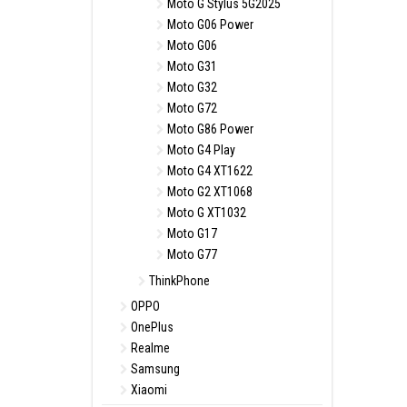
Moto G Stylus 5G2025
Moto G06 Power
Moto G06
Moto G31
Moto G32
Moto G72
Moto G86 Power
Moto G4 Play
Moto G4 XT1622
Moto G2 XT1068
Moto G XT1032
Moto G17
Moto G77
ThinkPhone
OPPO
OnePlus
Realme
Samsung
Xiaomi