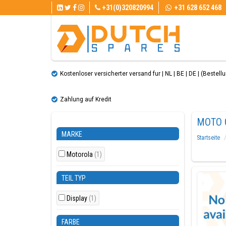
+31(0)320820994
+31 628 652 468
Kostenloser versicherter versand fur | NL | BE | DE | (Bestellun
Zahlung auf Kredit
MOTO 
MARKE
Startseite
Motorola
(1)
TEIL TYP
Display
(1)
FARBE