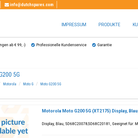
info@dutchspares.com
IMPRESSUM
PRODUKTE
KU
gen ab € 99, ​​-)
Professionelle Kundenservice
Garantie
G200 5G
Motorola
Moto G
Moto G200 5G
Motorola Moto G200 5G (XT2175) Display, Bl
Display, Blau, 5D68C20078;5D68C20181, Geeignet für: 