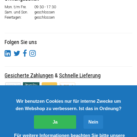
Mon. t/m Fre.
09:30 - 17:30
Sam. und Son.
geschlossen
Feiertagen:
geschlossen
Folgen Sie uns
Gesicherte Zahlungen
&
Schnelle Lieferung
Wir benutzen Cookies nur für interne Zwecke um
den Webshop zu verbessern. Ist das in Ordnung?
Ja
Nein
Für weitere Informationen beachten Sie bitte unsere
© Copyright 2026 DutchSpares B.V. - Design by
Webdinge.nl