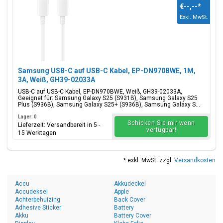
€--,--
*
Exkl. MwSt.
Samsung USB-C auf USB-C Kabel, EP-DN970BWE, 1M,
3A, Weiß, GH39-02033A
USB-C auf USB-C Kabel, EP-DN970BWE, Weiß, GH39-02033A,
Geeignet für: Samsung Galaxy S25 (S931B), Samsung Galaxy S25
Plus (S936B), Samsung Galaxy S25+ (S936B), Samsung Galaxy S...
Lager: 0
Schicken Sie mir wenn
Lieferzeit: Versandbereit in 5 -
verfügbar!
15 Werktagen
* exkl. MwSt. zzgl.
Versandkosten
Accu
Akkudeckel
Accudeksel
Apple
Achterbehuizing
Back Cover
Adhesive Sticker
Battery
Akku
Battery Cover