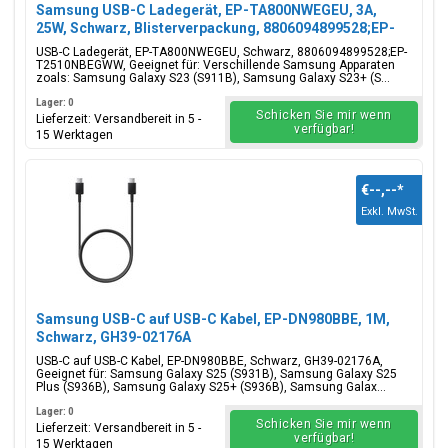
Samsung USB-C Ladegerät, EP-TA800NWEGEU, 3A,
25W, Schwarz, Blisterverpackung, 8806094899528;EP-
T2510NBEGWW
USB-C Ladegerät, EP-TA800NWEGEU, Schwarz, 8806094899528;EP-
T2510NBEGWW, Geeignet für: Verschillende Samsung Apparaten
zoals: Samsung Galaxy S23 (S911B), Samsung Galaxy S23+ (S...
Lager: 0
Schicken Sie mir wenn
Lieferzeit: Versandbereit in 5 -
verfügbar!
15 Werktagen
€--,--
*
Exkl. MwSt.
Samsung USB-C auf USB-C Kabel, EP-DN980BBE, 1M,
Schwarz, GH39-02176A
USB-C auf USB-C Kabel, EP-DN980BBE, Schwarz, GH39-02176A,
Geeignet für: Samsung Galaxy S25 (S931B), Samsung Galaxy S25
Plus (S936B), Samsung Galaxy S25+ (S936B), Samsung Galax...
Lager: 0
Schicken Sie mir wenn
Lieferzeit: Versandbereit in 5 -
verfügbar!
15 Werktagen