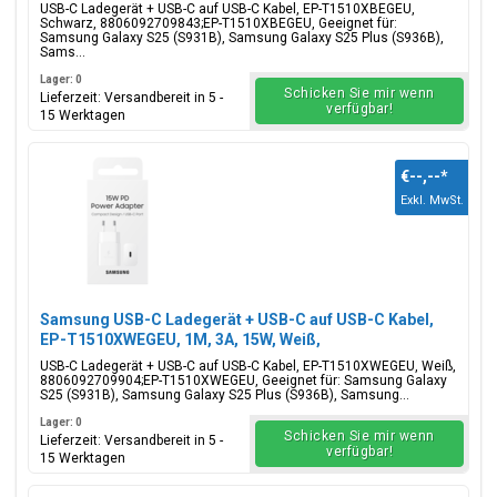
Blisterverpackung, 8806092709843;EP-T1510XBEGEU
USB-C Ladegerät + USB-C auf USB-C Kabel, EP-T1510XBEGEU,
Schwarz, 8806092709843;EP-T1510XBEGEU, Geeignet für:
Samsung Galaxy S25 (S931B), Samsung Galaxy S25 Plus (S936B),
Sams...
Lager: 0
Schicken Sie mir wenn
Lieferzeit: Versandbereit in 5 -
verfügbar!
15 Werktagen
€--,--
*
Exkl. MwSt.
Samsung USB-C Ladegerät + USB-C auf USB-C Kabel,
EP-T1510XWEGEU, 1M, 3A, 15W, Weiß,
Blisterverpackung, 8806092709904;EP-T1510XWEGEU
USB-C Ladegerät + USB-C auf USB-C Kabel, EP-T1510XWEGEU, Weiß,
8806092709904;EP-T1510XWEGEU, Geeignet für: Samsung Galaxy
S25 (S931B), Samsung Galaxy S25 Plus (S936B), Samsung...
Lager: 0
Schicken Sie mir wenn
Lieferzeit: Versandbereit in 5 -
verfügbar!
15 Werktagen