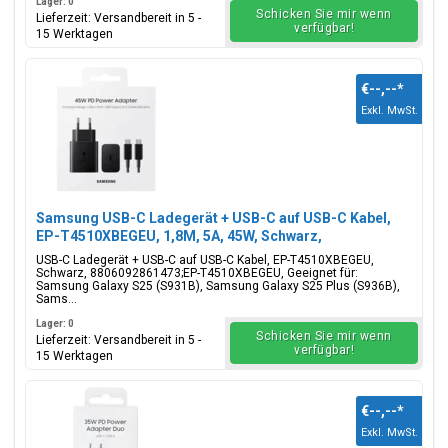
Lager: 0
Schicken Sie mir wenn
Lieferzeit: Versandbereit in 5 -
verfügbar!
15 Werktagen
€--,--
*
Exkl. MwSt.
Samsung USB-C Ladegerät + USB-C auf USB-C Kabel,
EP-T4510XBEGEU, 1,8M, 5A, 45W, Schwarz,
Blisterverpackung, 8806092861473;EP-T4510XBEGEU
USB-C Ladegerät + USB-C auf USB-C Kabel, EP-T4510XBEGEU,
Schwarz, 8806092861473;EP-T4510XBEGEU, Geeignet für:
Samsung Galaxy S25 (S931B), Samsung Galaxy S25 Plus (S936B),
Sams...
Lager: 0
Schicken Sie mir wenn
Lieferzeit: Versandbereit in 5 -
verfügbar!
15 Werktagen
€--,--
*
Exkl. MwSt.