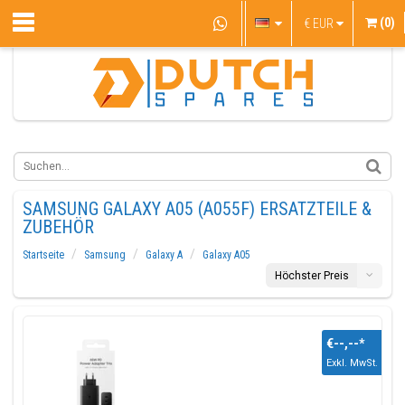
(0)
€
EUR
SAMSUNG GALAXY A05 (A055F) ERSATZTEILE &
ZUBEHÖR
Startseite
Samsung
Galaxy A
Galaxy A05
Höchster Preis
€--,--
*
Exkl. MwSt.