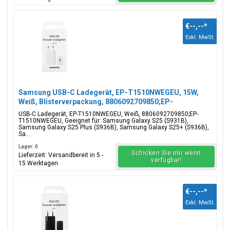
€--,--
*
Exkl. MwSt.
Samsung USB-C Ladegerät, EP-T1510NWEGEU, 15W,
Weiß, Blisterverpackung, 8806092709850;EP-
T1510NWEGEU
USB-C Ladegerät, EP-T1510NWEGEU, Weiß, 8806092709850;EP-
T1510NWEGEU, Geeignet für: Samsung Galaxy S25 (S931B),
Samsung Galaxy S25 Plus (S936B), Samsung Galaxy S25+ (S936B),
Sa...
Lager: 0
Schicken Sie mir wenn
Lieferzeit: Versandbereit in 5 -
verfügbar!
15 Werktagen
€--,--
*
Exkl. MwSt.