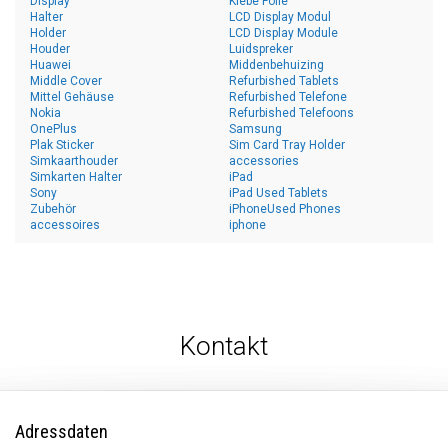
Display
Klebe Folie
Halter
LCD Display Modul
Holder
LCD Display Module
Houder
Luidspreker
Huawei
Middenbehuizing
Middle Cover
Refurbished Tablets
Mittel Gehäuse
Refurbished Telefone
Nokia
Refurbished Telefoons
OnePlus
Samsung
Plak Sticker
Sim Card Tray Holder
Simkaarthouder
accessories
Simkarten Halter
iPad
Sony
iPad Used Tablets
Zubehör
iPhoneUsed Phones
accessoires
iphone
Kontakt
Adressdaten