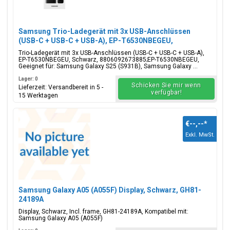
Samsung Trio-Ladegerät mit 3x USB-Anschlüssen
(USB-C + USB-C + USB-A), EP-T6530NBEGEU,
65W/25W/15W, Schwarz, Blisterverpackung,
Trio-Ladegerät mit 3x USB-Anschlüssen (USB-C + USB-C + USB-A),
8806092673885;EP-T6530NBEGEU
EP-T6530NBEGEU, Schwarz, 8806092673885;EP-T6530NBEGEU,
Geeignet für: Samsung Galaxy S25 (S931B), Samsung Galaxy ...
Lager: 0
Schicken Sie mir wenn
Lieferzeit: Versandbereit in 5 -
verfügbar!
15 Werktagen
€--,--
*
Exkl. MwSt.
Samsung Galaxy A05 (A055F) Display, Schwarz, GH81-
24189A
Display, Schwarz, Incl. frame, GH81-24189A, Kompatibel mit:
Samsung Galaxy A05 (A055F)