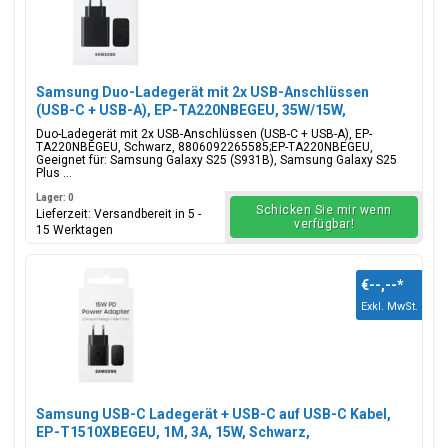
Samsung Duo-Ladegerät mit 2x USB-Anschlüssen
(USB-C + USB-A), EP-TA220NBEGEU, 35W/15W,
Schwarz, Blisterverpackung, 8806092265585;EP-
Duo-Ladegerät mit 2x USB-Anschlüssen (USB-C + USB-A), EP-
TA220NBEGEU
TA220NBEGEU, Schwarz, 8806092265585;EP-TA220NBEGEU,
Geeignet für: Samsung Galaxy S25 (S931B), Samsung Galaxy S25
Plus ...
Lager: 0
Schicken Sie mir wenn
Lieferzeit: Versandbereit in 5 -
verfügbar!
15 Werktagen
€--,--
*
Exkl. MwSt.
Samsung USB-C Ladegerät + USB-C auf USB-C Kabel,
EP-T1510XBEGEU, 1M, 3A, 15W, Schwarz,