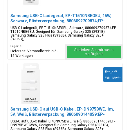
Samsung USB-C Ladegerät, EP-T1510NBEGEU, 15W,
Schwarz, Blisterverpackung, 8806092709874;EP-
T1510NBEGEU
USB-C Ladegerät, EP-T1510NBEGEU, Schwarz, 8806092709874;EP-
T1510NBEGEU, Geeignet für: Samsung Galaxy S25 (S931B),
Samsung Galaxy S25 Plus (S936B), Samsung Galaxy S25+
(S936B),...
Lager: 0
Schicken Sie mir wenn
Lieferzeit: Versandbereit in 5 -
verfügbar!
15 Werktagen
€--,--
*
Exkl. MwSt.
Samsung USB-C auf USB-C Kabel, EP-DN975BWE, 1m,
5A, Weiß, Blisterverpackung, 8806090144059;EP-
DN975BWEGWW
USB-C auf USB-C Kabel, EP-DN975BWE, Weiß, 8806090144059;EP-
DN975BWEGWW, Geeignet für: Samsung Galaxy S25 (S931B),
Samsung Galaxy S25 Plus (S936B), Samsung Galaxy S25+