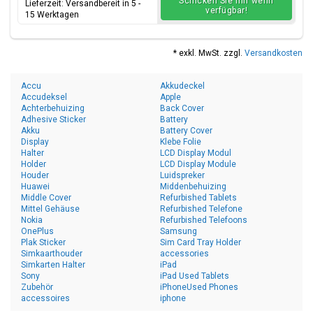
Schicken Sie mir wenn
Lieferzeit: Versandbereit in 5 -
verfügbar!
15 Werktagen
* exkl. MwSt. zzgl.
Versandkosten
Accu
Akkudeckel
Accudeksel
Apple
Achterbehuizing
Back Cover
Adhesive Sticker
Battery
Akku
Battery Cover
Display
Klebe Folie
Halter
LCD Display Modul
Holder
LCD Display Module
Houder
Luidspreker
Huawei
Middenbehuizing
Middle Cover
Refurbished Tablets
Mittel Gehäuse
Refurbished Telefone
Nokia
Refurbished Telefoons
OnePlus
Samsung
Plak Sticker
Sim Card Tray Holder
Simkaarthouder
accessories
Simkarten Halter
iPad
Sony
iPad Used Tablets
Zubehör
iPhoneUsed Phones
accessoires
iphone