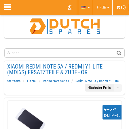
(0)
€
EUR
XIAOMI REDMI NOTE 5A / REDMI Y1 LITE
(MDI6S) ERSATZTEILE & ZUBEHÖR
Startseite
Xiaomi
Redmi Note Series
Redmi Note 5A / Redmi Y1 Lite
Höchster Preis
€--,--
*
Exkl. MwSt.