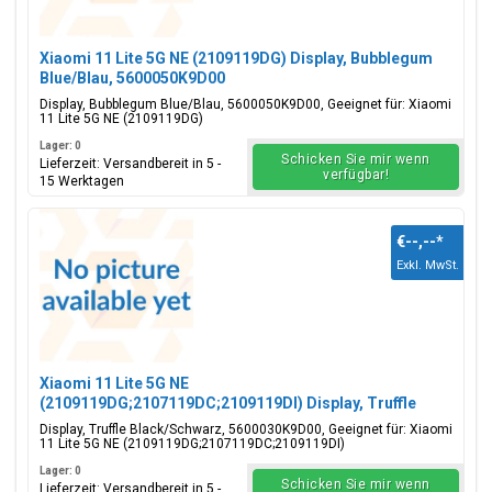
Xiaomi 11 Lite 5G NE (2109119DG) Display, Bubblegum
Blue/Blau, 5600050K9D00
Display, Bubblegum Blue/Blau, 5600050K9D00, Geeignet für: Xiaomi
11 Lite 5G NE (2109119DG)
Lager: 0
Schicken Sie mir wenn
Lieferzeit: Versandbereit in 5 -
verfügbar!
15 Werktagen
€--,--
*
Exkl. MwSt.
Xiaomi 11 Lite 5G NE
(2109119DG;2107119DC;2109119DI) Display, Truffle
Black/Schwarz, 5600030K9D00
Display, Truffle Black/Schwarz, 5600030K9D00, Geeignet für: Xiaomi
11 Lite 5G NE (2109119DG;2107119DC;2109119DI)
Lager: 0
Schicken Sie mir wenn
Lieferzeit: Versandbereit in 5 -