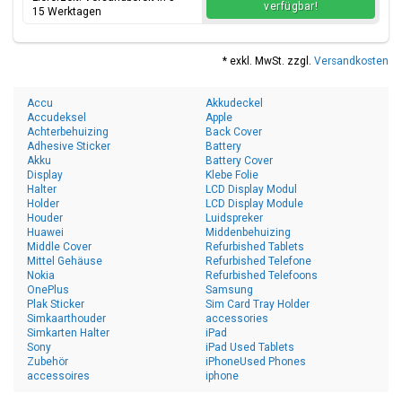
verfügbar!
15 Werktagen
* exkl. MwSt. zzgl.
Versandkosten
Accu
Akkudeckel
Accudeksel
Apple
Achterbehuizing
Back Cover
Adhesive Sticker
Battery
Akku
Battery Cover
Display
Klebe Folie
Halter
LCD Display Modul
Holder
LCD Display Module
Houder
Luidspreker
Huawei
Middenbehuizing
Middle Cover
Refurbished Tablets
Mittel Gehäuse
Refurbished Telefone
Nokia
Refurbished Telefoons
OnePlus
Samsung
Plak Sticker
Sim Card Tray Holder
Simkaarthouder
accessories
Simkarten Halter
iPad
Sony
iPad Used Tablets
Zubehör
iPhoneUsed Phones
accessoires
iphone