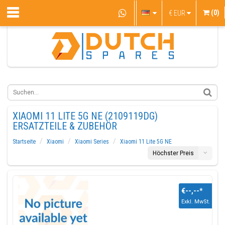
(0)
€
EUR
XIAOMI 11 LITE 5G NE (2109119DG)
ERSATZTEILE & ZUBEHÖR
Startseite
Xiaomi
Xiaomi Series
Xiaomi 11 Lite 5G NE
Höchster Preis
€--,--
*
Exkl. MwSt.