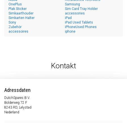
OnePlus
Samsung
Plak Sticker
Sim Card Tray Holder
Simkaarthouder
accessories
Simkarten Halter
iPad
Sony
iPad Used Tablets
Zubehör
iPhoneUsed Phones
accessoires
iphone
Kontakt
Adressdaten
DutchSpares B.V.
Bolderweg 72 F
8243 RD, Lelystad
Nederland