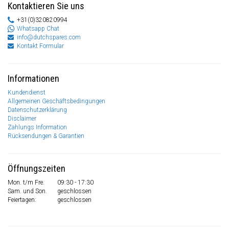
Kontaktieren Sie uns
+31(0)320820994
Whatsapp Chat
info@dutchspares.com
Kontakt Formular
Informationen
Kundendienst
Allgemeinen Geschäftsbedingungen
Datenschutzerklärung
Disclaimer
Zahlungs Information
Rücksendungen & Garantien
Öffnungszeiten
Mon. t/m Fre.
09:30 - 17:30
Sam. und Son.
geschlossen
Feiertagen:
geschlossen