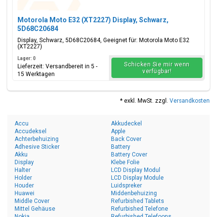
Motorola Moto E32 (XT2227) Display, Schwarz,
5D68C20684
Display, Schwarz, 5D68C20684, Geeignet für: Motorola Moto E32
(XT2227)
Lager: 0
Schicken Sie mir wenn
Lieferzeit: Versandbereit in 5 -
verfügbar!
15 Werktagen
* exkl. MwSt. zzgl.
Versandkosten
Accu
Akkudeckel
Accudeksel
Apple
Achterbehuizing
Back Cover
Adhesive Sticker
Battery
Akku
Battery Cover
Display
Klebe Folie
Halter
LCD Display Modul
Holder
LCD Display Module
Houder
Luidspreker
Huawei
Middenbehuizing
Middle Cover
Refurbished Tablets
Mittel Gehäuse
Refurbished Telefone
Nokia
Refurbished Telefoons