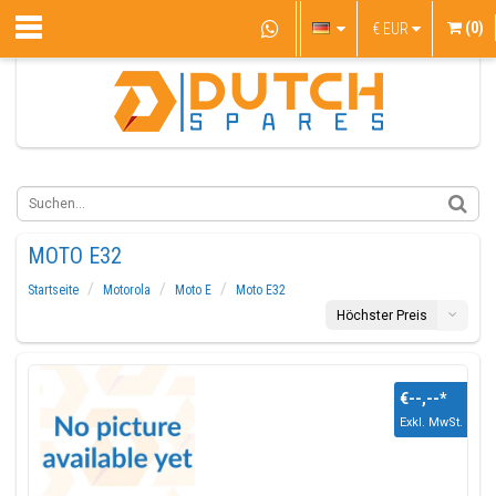
(0)
€
EUR
MOTO E32
Startseite
Motorola
Moto E
Moto E32
Höchster Preis
€--,--
*
Exkl. MwSt.