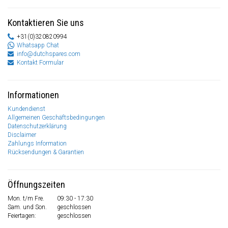
Kontaktieren Sie uns
+31(0)320820994
Whatsapp Chat
info@dutchspares.com
Kontakt Formular
Informationen
Kundendienst
Allgemeinen Geschäftsbedingungen
Datenschutzerklärung
Disclaimer
Zahlungs Information
Rücksendungen & Garantien
Öffnungszeiten
Mon. t/m Fre.
09:30 - 17:30
Sam. und Son.
geschlossen
Feiertagen:
geschlossen