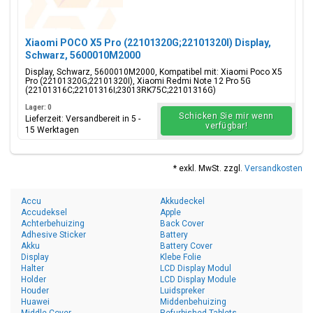
Xiaomi POCO X5 Pro (22101320G;22101320I) Display,
Schwarz, 5600010M2000
Display, Schwarz, 5600010M2000, Kompatibel mit: Xiaomi Poco X5
Pro (22101320G;22101320I), Xiaomi Redmi Note 12 Pro 5G
(22101316C;22101316I;23013RK75C;22101316G)
Lager: 0
Schicken Sie mir wenn
Lieferzeit: Versandbereit in 5 -
verfügbar!
15 Werktagen
* exkl. MwSt. zzgl.
Versandkosten
Accu
Akkudeckel
Accudeksel
Apple
Achterbehuizing
Back Cover
Adhesive Sticker
Battery
Akku
Battery Cover
Display
Klebe Folie
Halter
LCD Display Modul
Holder
LCD Display Module
Houder
Luidspreker
Huawei
Middenbehuizing