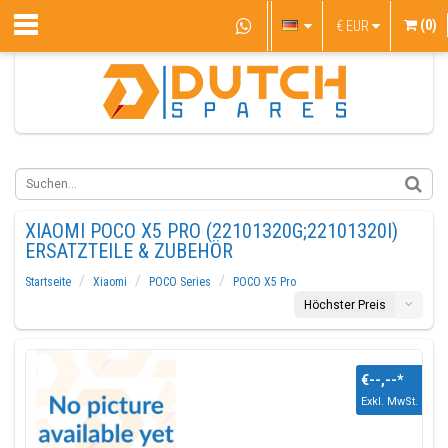
(0)
€
EUR
XIAOMI POCO X5 PRO (22101320G;22101320I)
ERSATZTEILE & ZUBEHÖR
Startseite
Xiaomi
POCO Series
POCO X5 Pro
Höchster Preis
€--,--
*
Exkl. MwSt.