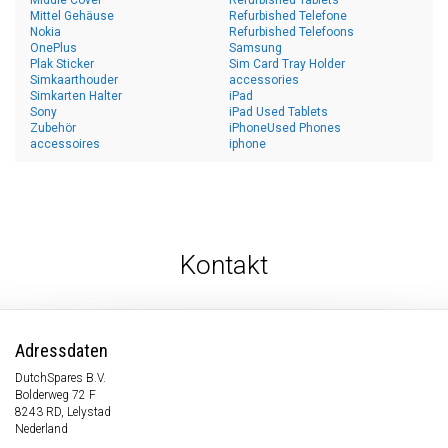
Middle Cover
Refurbished Tablets
Mittel Gehäuse
Refurbished Telefone
Nokia
Refurbished Telefoons
OnePlus
Samsung
Plak Sticker
Sim Card Tray Holder
Simkaarthouder
accessories
Simkarten Halter
iPad
Sony
iPad Used Tablets
Zubehör
iPhoneUsed Phones
accessoires
iphone
Kontakt
Adressdaten
DutchSpares B.V.
Bolderweg 72 F
8243 RD, Lelystad
Nederland