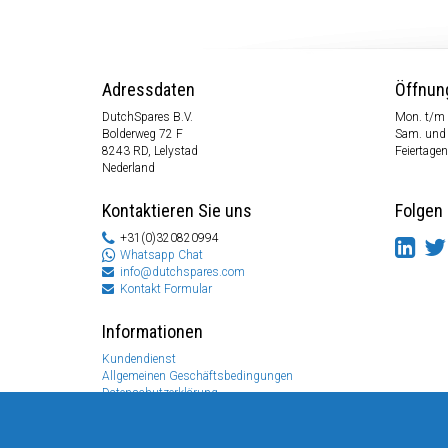
Adressdaten
Öffnun
DutchSpares B.V.
Mon. t/m 
Bolderweg 72 F
Sam. und
8243 RD, Lelystad
Feiertagen
Nederland
Kontaktieren Sie uns
Folgen 
+31(0)320820994
Whatsapp Chat
info@dutchspares.com
Kontakt Formular
Informationen
Kundendienst
Allgemeinen Geschäftsbedingungen
Datenschutzerklärung
Disclaimer
Zahlungs Information
Rücksendungen & Garantien