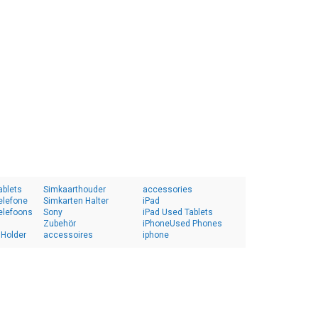
ablets
Simkaarthouder
accessories
elefone
Simkarten Halter
iPad
elefoons
Sony
iPad Used Tablets
Zubehör
iPhoneUsed Phones
 Holder
accessoires
iphone