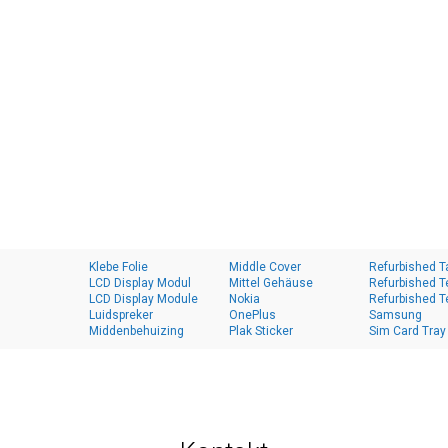
Klebe Folie
Middle Cover
Refurbished T
LCD Display Modul
Mittel Gehäuse
Refurbished T
LCD Display Module
Nokia
Refurbished T
Luidspreker
OnePlus
Samsung
Middenbehuizing
Plak Sticker
Sim Card Tray