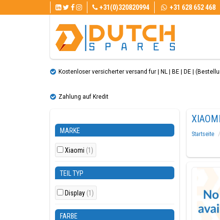
+31(0)320820994
+31 628 652 468
Kostenloser versicherter versand fur | NL | BE | DE | (Bestellun
Zahlung auf Kredit
XIAOMI
MARKE
Startseite
Xiaomi
(1)
TEIL TYP
Display
(1)
FARBE