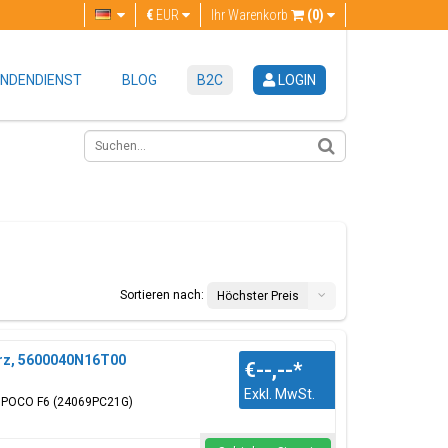
€
EUR
Ihr Warenkorb
(0)
NDENDIENST
BLOG
B2C
LOGIN
Sortieren nach:
Höchster Preis
rz, 5600040N16T00
€--,--
*
Exkl. MwSt.
mi POCO F6 (24069PC21G)