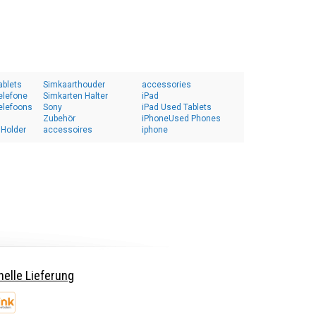
ablets
Simkaarthouder
accessories
elefone
Simkarten Halter
iPad
elefoons
Sony
iPad Used Tablets
Zubehör
iPhoneUsed Phones
 Holder
accessoires
iphone
elle Lieferung