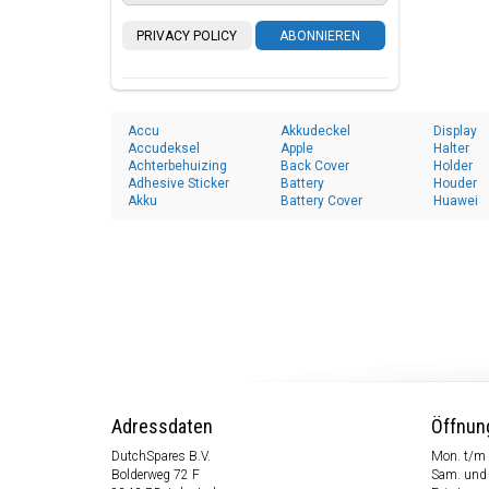
PRIVACY POLICY
ABONNIEREN
Accu
Akkudeckel
Display
Accudeksel
Apple
Halter
Achterbehuizing
Back Cover
Holder
Adhesive Sticker
Battery
Houder
Akku
Battery Cover
Huawei
Adressdaten
Öffnun
DutchSpares B.V.
Mon. t/m 
Bolderweg 72 F
Sam. und