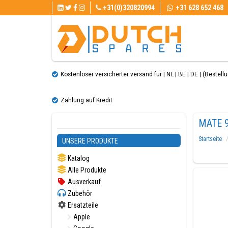
+31(0)320820994
+31 628 652 468
Kostenloser versicherter versand fur | NL | BE | DE | (Bestellun
Zahlung auf Kredit
MATE 9
Startseite
UNSERE PRODUKTE
Katalog
Alle Produkte
Ausverkauf
Zubehör
Ersatzteile
Apple