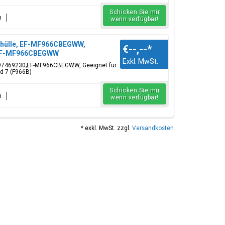
Schicken Sie mir
n
wenn verfügbar!
dyhülle, EF-MF966CBEGWW,
€--,--
*
0;EF-MF966CBEGWW
Exkl. MwSt.
97469230;EF-MF966CBEGWW, Geeignet für:
d 7 (F966B)
Schicken Sie mir
n
wenn verfügbar!
* exkl. MwSt. zzgl.
Versandkosten