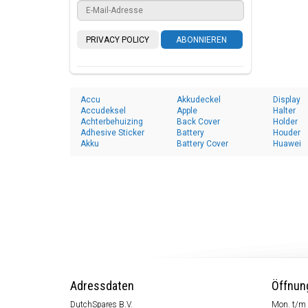
PRIVACY POLICY
ABONNIEREN
Accu
Akkudeckel
Display
Accudeksel
Apple
Halter
Achterbehuizing
Back Cover
Holder
Adhesive Sticker
Battery
Houder
Akku
Battery Cover
Huawei
Adressdaten
Öffnun
DutchSpares B.V.
Mon. t/m 