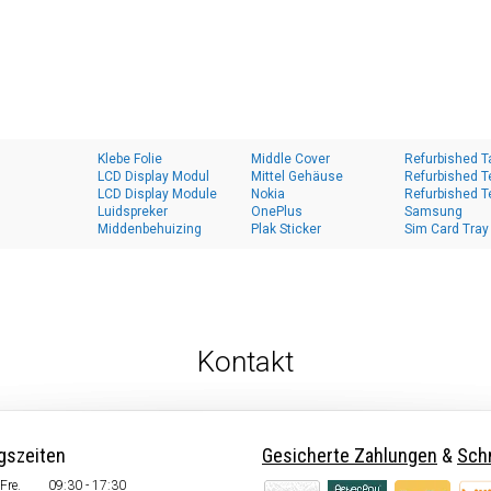
Klebe Folie
Middle Cover
Refurbished T
LCD Display Modul
Mittel Gehäuse
Refurbished T
LCD Display Module
Nokia
Refurbished T
Luidspreker
OnePlus
Samsung
Middenbehuizing
Plak Sticker
Sim Card Tray
Kontakt
gszeiten
Gesicherte Zahlungen
&
Schn
Fre.
09:30 - 17:30