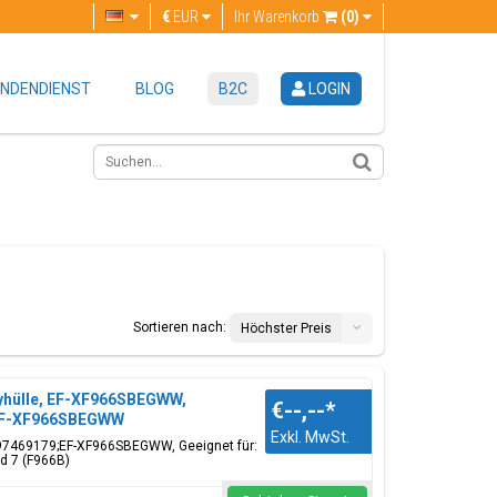
€
EUR
Ihr Warenkorb
(0)
NDENDIENST
BLOG
B2C
LOGIN
Sortieren nach:
Höchster Preis
yhülle, EF-XF966SBEGWW,
€--,--
*
;EF-XF966SBEGWW
Exkl. MwSt.
97469179;EF-XF966SBEGWW, Geeignet für:
d 7 (F966B)