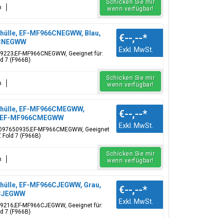
Schicken Sie mir
n
wenn verfügbar!
yhülle, EF-MF966CNEGWW, Blau,
€--,--
*
6CNEGWW
Exkl. MwSt.
69223;EF-MF966CNEGWW, Geeignet für:
d 7 (F966B)
Schicken Sie mir
n
wenn verfügbar!
dyhülle, EF-MF966CMEGWW,
€--,--
*
935;EF-MF966CMEGWW
Exkl. MwSt.
06097650935;EF-MF966CMEGWW, Geeignet
 Fold 7 (F966B)
Schicken Sie mir
n
wenn verfügbar!
yhülle, EF-MF966CJEGWW, Grau,
€--,--
*
6CJEGWW
Exkl. MwSt.
69216;EF-MF966CJEGWW, Geeignet für:
d 7 (F966B)