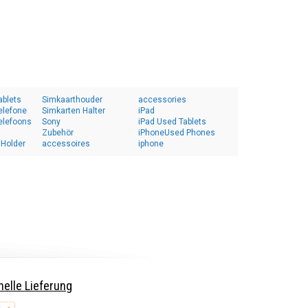
ablets
Simkaarthouder
accessories
elefone
Simkarten Halter
iPad
elefoons
Sony
iPad Used Tablets
Zubehör
iPhoneUsed Phones
 Holder
accessoires
iphone
elle Lieferung