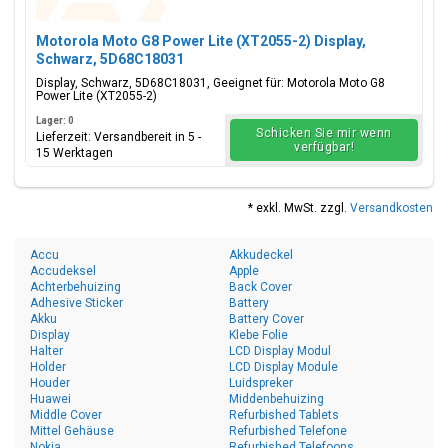
Motorola Moto G8 Power Lite (XT2055-2) Display,
Schwarz, 5D68C18031
Display, Schwarz, 5D68C18031, Geeignet für: Motorola Moto G8
Power Lite (XT2055-2)
Lager: 0
Schicken Sie mir wenn
Lieferzeit: Versandbereit in 5 -
verfügbar!
15 Werktagen
* exkl. MwSt. zzgl.
Versandkosten
Accu
Akkudeckel
Accudeksel
Apple
Achterbehuizing
Back Cover
Adhesive Sticker
Battery
Akku
Battery Cover
Display
Klebe Folie
Halter
LCD Display Modul
Holder
LCD Display Module
Houder
Luidspreker
Huawei
Middenbehuizing
Middle Cover
Refurbished Tablets
Mittel Gehäuse
Refurbished Telefone
Nokia
Refurbished Telefoons