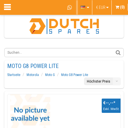
(0)
€
EUR
MOTO G8 POWER LITE
Startseite
Motorola
Moto G
Moto G8 Power Lite
Höchster Preis
€--,--
*
Exkl. MwSt.