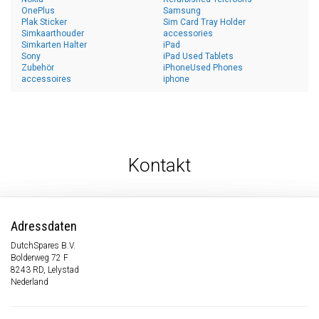
OnePlus
Samsung
Plak Sticker
Sim Card Tray Holder
Simkaarthouder
accessories
Simkarten Halter
iPad
Sony
iPad Used Tablets
Zubehör
iPhoneUsed Phones
accessoires
iphone
Kontakt
Adressdaten
DutchSpares B.V.
Bolderweg 72 F
8243 RD, Lelystad
Nederland