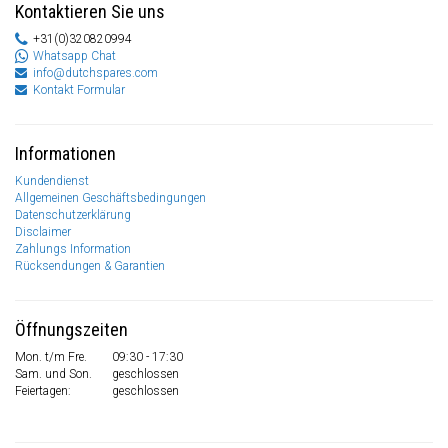
Kontaktieren Sie uns
+31(0)320820994
Whatsapp Chat
info@dutchspares.com
Kontakt Formular
Informationen
Kundendienst
Allgemeinen Geschäftsbedingungen
Datenschutzerklärung
Disclaimer
Zahlungs Information
Rücksendungen & Garantien
Öffnungszeiten
Mon. t/m Fre.
09:30 - 17:30
Sam. und Son.
geschlossen
Feiertagen:
geschlossen