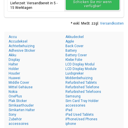
Schicken Sie mir wenn
Lieferzeit: Versandbereit in 5 -
verfügbar!
15 Werktagen
* exkl. MwSt. zzgl.
Versandkosten
Accu
Akkudeckel
Accudeksel
Apple
Achterbehuizing
Back Cover
Adhesive Sticker
Battery
Akku
Battery Cover
Display
Klebe Folie
Halter
LCD Display Modul
Holder
LCD Display Module
Houder
Luidspreker
Huawei
Middenbehuizing
Middle Cover
Refurbished Tablets
Mittel Gehäuse
Refurbished Telefone
Nokia
Refurbished Telefoons
OnePlus
Samsung
Plak Sticker
Sim Card Tray Holder
Simkaarthouder
accessories
Simkarten Halter
iPad
Sony
iPad Used Tablets
Zubehör
iPhoneUsed Phones
accessoires
iphone