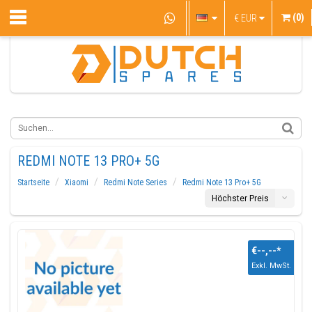
(0)
€
EUR
REDMI NOTE 13 PRO+ 5G
Startseite
Xiaomi
Redmi Note Series
Redmi Note 13 Pro+ 5G
Höchster Preis
€--,--
*
Exkl. MwSt.