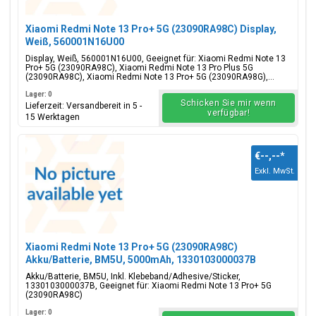
Xiaomi Redmi Note 13 Pro+ 5G (23090RA98C) Display,
Weiß, 560001N16U00
Display, Weiß, 560001N16U00, Geeignet für: Xiaomi Redmi Note 13
Pro+ 5G (23090RA98C), Xiaomi Redmi Note 13 Pro Plus 5G
(23090RA98C), Xiaomi Redmi Note 13 Pro+ 5G (23090RA98G),...
Lager: 0
Schicken Sie mir wenn
Lieferzeit: Versandbereit in 5 -
verfügbar!
15 Werktagen
€--,--
*
Exkl. MwSt.
Xiaomi Redmi Note 13 Pro+ 5G (23090RA98C)
Akku/Batterie, BM5U, 5000mAh, 1330103000037B
Akku/Batterie, BM5U, Inkl. Klebeband/Adhesive/Sticker,
1330103000037B, Geeignet für: Xiaomi Redmi Note 13 Pro+ 5G
(23090RA98C)
Lager: 0