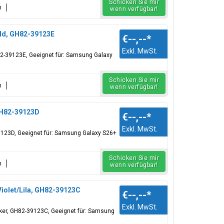
Schicken Sie mir
n
wenn verfügbar!
old, GH82-39123E
€--,--
*
Exkl. MwSt.
H82-39123E, Geeignet für: Samsung Galaxy
Schicken Sie mir
n
wenn verfügbar!
GH82-39123D
€--,--
*
Exkl. MwSt.
39123D, Geeignet für: Samsung Galaxy S26+
Schicken Sie mir
n
wenn verfügbar!
Violet/Lila, GH82-39123C
€--,--
*
Exkl. MwSt.
ticker, GH82-39123C, Geeignet für: Samsung