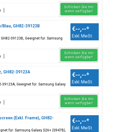
Schicken Sie mir
n
wenn verfügbar!
ue/Blau, GH82-39123B
€--,--
*
Exkl. MwSt.
er, GH82-39123B, Geeignet für: Samsung
Schicken Sie mir
n
wenn verfügbar!
rz, GH82-39123A
€--,--
*
Exkl. MwSt.
82-39123A, Geeignet für: Samsung Galaxy
Schicken Sie mir
n
wenn verfügbar!
creen (Exkl. Frame), GH82-
€--,--
*
Exkl. MwSt.
ignet für: Samsung Galaxy S26+ (S947B),