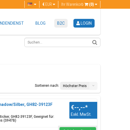
€
EUR
Ihr Warenkorb
(0)
NDENDIENST
BLOG
B2C
LOGIN
Sortieren nach:
Höchster Preis
Shadow/Silber, GH82-39123F
€--,--
*
Exkl. MwSt.
Sticker, GH82-39123F, Geeignet für:
us (S947B)