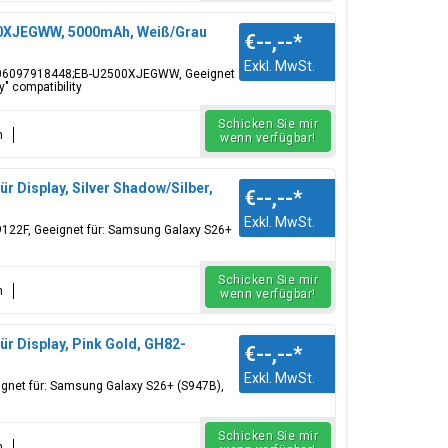
00XJEGWW, 5000mAh, Weiß/Grau
€--,--
*
Exkl. MwSt.
806097918448;EB-U2500XJEGWW, Geeignet
" compatibility
Schicken Sie mir
n
wenn verfügbar!
r Display, Silver Shadow/Silber,
€--,--
*
Exkl. MwSt.
39122F, Geeignet für: Samsung Galaxy S26+
Schicken Sie mir
n
wenn verfügbar!
r Display, Pink Gold, GH82-
€--,--
*
Exkl. MwSt.
eignet für: Samsung Galaxy S26+ (S947B),
Schicken Sie mir
n