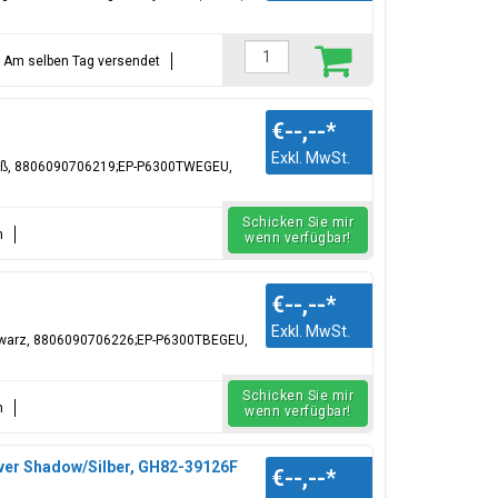
t = Am selben Tag versendet
€--,--
*
Exkl. MwSt.
eiß, 8806090706219;EP-P6300TWEGEU,
Schicken Sie mir
n
wenn verfügbar!
€--,--
*
Exkl. MwSt.
chwarz, 8806090706226;EP-P6300TBEGEU,
Schicken Sie mir
n
wenn verfügbar!
lver Shadow/Silber, GH82-39126F
€--,--
*