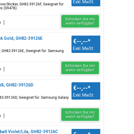
Exkl. MwSt.
ive/Sticker, GH82-39126F, Geeignet für:
us (S947B)
Schicken Sie mir
n
wenn verfügbar!
nk Gold, GH82-39126E
€--,--
*
Exkl. MwSt.
er, GH82-39126E, Geeignet für: Samsung
Schicken Sie mir
n
wenn verfügbar!
eiß, GH82-39126D
€--,--
*
Exkl. MwSt.
H82-39126D, Geeignet für: Samsung Galaxy
Schicken Sie mir
n
wenn verfügbar!
alt Violet/Lila, GH82-39126C