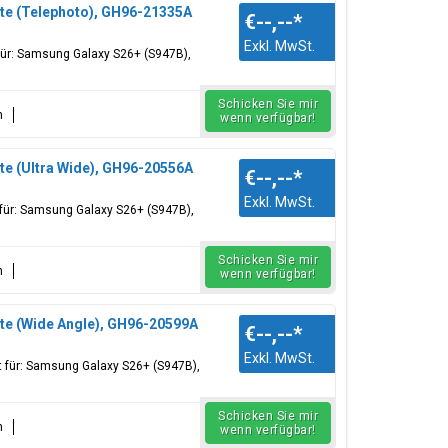
te (Telephoto), GH96-21335A
€--,--
*
Exkl. MwSt.
für: Samsung Galaxy S26+ (S947B),
Schicken Sie mir
n
wenn verfügbar!
e (Ultra Wide), GH96-20556A
€--,--
*
Exkl. MwSt.
für: Samsung Galaxy S26+ (S947B),
Schicken Sie mir
n
wenn verfügbar!
te (Wide Angle), GH96-20599A
€--,--
*
Exkl. MwSt.
 für: Samsung Galaxy S26+ (S947B),
Schicken Sie mir
n
wenn verfügbar!