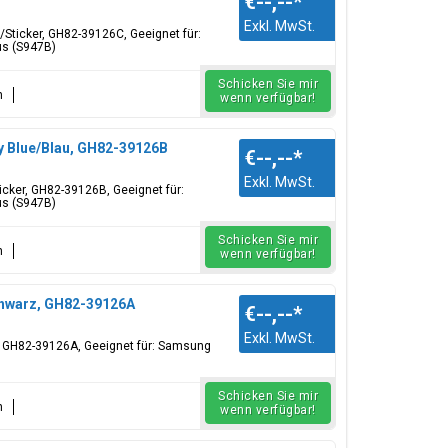
€--,--
*
Exkl. MwSt.
e/Sticker, GH82-39126C, Geeignet für:
us (S947B)
Schicken Sie mir
n
wenn verfügbar!
y Blue/Blau, GH82-39126B
€--,--
*
Exkl. MwSt.
icker, GH82-39126B, Geeignet für:
us (S947B)
Schicken Sie mir
n
wenn verfügbar!
chwarz, GH82-39126A
€--,--
*
Exkl. MwSt.
r, GH82-39126A, Geeignet für: Samsung
Schicken Sie mir
n
wenn verfügbar!