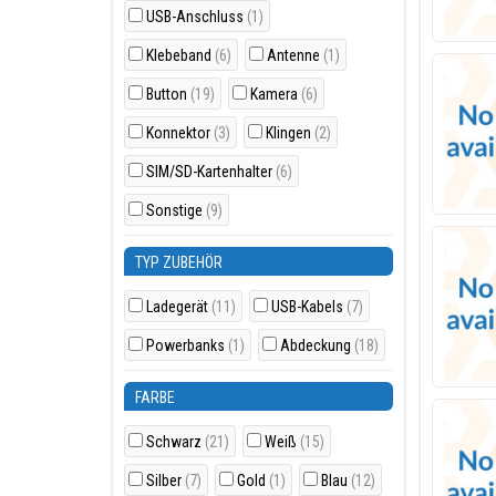
USB-Anschluss
(1)
Klebeband
(6)
Antenne
(1)
Button
(19)
Kamera
(6)
Konnektor
(3)
Klingen
(2)
SIM/SD-Kartenhalter
(6)
Sonstige
(9)
TYP ZUBEHÖR
Ladegerät
(11)
USB-Kabels
(7)
Powerbanks
(1)
Abdeckung
(18)
FARBE
Schwarz
(21)
Weiß
(15)
Silber
(7)
Gold
(1)
Blau
(12)