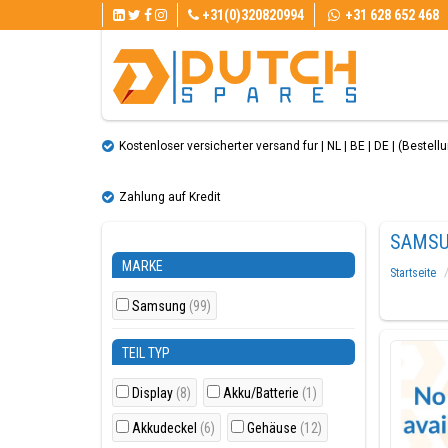
+31(0)320820994
+31 628 652 468
Kostenloser versicherter versand fur | NL | BE | DE | (Bestellun
Zahlung auf Kredit
SAMSU
MARKE
Startseite
Samsung
(99)
TEIL TYP
Display
(8)
Akku/Batterie
(1)
Akkudeckel
(6)
Gehäuse
(12)