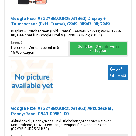
Google Pixel 9 (G2YBB;GUR25;G1B60) Display +
Touchscreen (Exkl. Frame), G949-00947-00;G949-
01288-00
Display + Touchscreen (Exkl. Frame), G949-00947-00;G949-01288-
00, Geeignet für: Google Pixel 9 (G2YBB;GUR25;G1B60)
Lager: 0
Schicken Sie mir wenn
Lieferzeit: Versandbereit in 5 -
verfügbar!
15 Werktagen
€--,--
*
Exkl. MwSt.
Google Pixel 9 (G2YBB;GUR25;G1B60) Akkudeckel ,
Peony/Rosa, G949-00951-00
Akkudeckel , Peony/Rosa, Inkl. Klebeband/Adhesive/Sticker,
Kameralinse, G949-00951-00, Geeignet für: Google Pixel 9
(G2YBB;GUR25;G1B60)