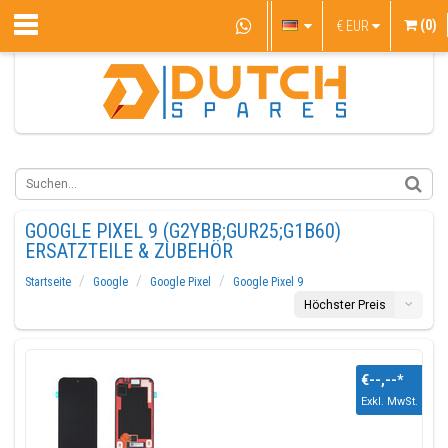
(0)
€
EUR
GOOGLE PIXEL 9 (G2YBB;GUR25;G1B60)
ERSATZTEILE & ZUBEHÖR
Startseite
Google
Google Pixel
Google Pixel 9
Höchster Preis
€--,--
*
Exkl. MwSt.