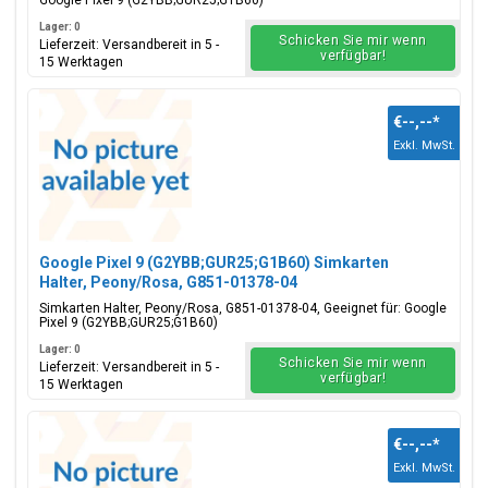
Google Pixel 9 (G2YBB;GUR25;G1B60)
Lager: 0
Schicken Sie mir wenn
Lieferzeit: Versandbereit in 5 -
verfügbar!
15 Werktagen
€--,--
*
Exkl. MwSt.
Google Pixel 9 (G2YBB;GUR25;G1B60) Simkarten
Halter, Peony/Rosa, G851-01378-04
Simkarten Halter, Peony/Rosa, G851-01378-04, Geeignet für: Google
Pixel 9 (G2YBB;GUR25;G1B60)
Lager: 0
Schicken Sie mir wenn
Lieferzeit: Versandbereit in 5 -
verfügbar!
15 Werktagen
€--,--
*
Exkl. MwSt.