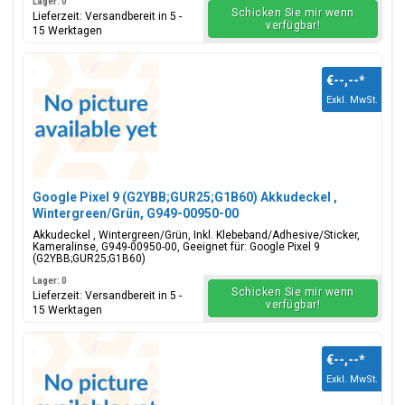
Lager: 0
Schicken Sie mir wenn
Lieferzeit: Versandbereit in 5 -
verfügbar!
15 Werktagen
€--,--
*
Exkl. MwSt.
Google Pixel 9 (G2YBB;GUR25;G1B60) Akkudeckel ,
Wintergreen/Grün, G949-00950-00
Akkudeckel , Wintergreen/Grün, Inkl. Klebeband/Adhesive/Sticker,
Kameralinse, G949-00950-00, Geeignet für: Google Pixel 9
(G2YBB;GUR25;G1B60)
Lager: 0
Schicken Sie mir wenn
Lieferzeit: Versandbereit in 5 -
verfügbar!
15 Werktagen
€--,--
*
Exkl. MwSt.