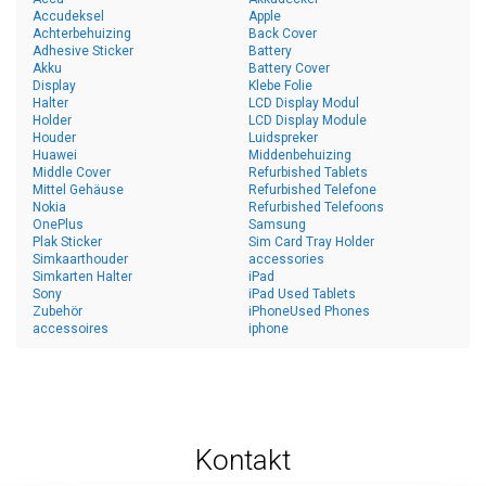
Accudeksel
Apple
Achterbehuizing
Back Cover
Adhesive Sticker
Battery
Akku
Battery Cover
Display
Klebe Folie
Halter
LCD Display Modul
Holder
LCD Display Module
Houder
Luidspreker
Huawei
Middenbehuizing
Middle Cover
Refurbished Tablets
Mittel Gehäuse
Refurbished Telefone
Nokia
Refurbished Telefoons
OnePlus
Samsung
Plak Sticker
Sim Card Tray Holder
Simkaarthouder
accessories
Simkarten Halter
iPad
Sony
iPad Used Tablets
Zubehör
iPhoneUsed Phones
accessoires
iphone
Kontakt