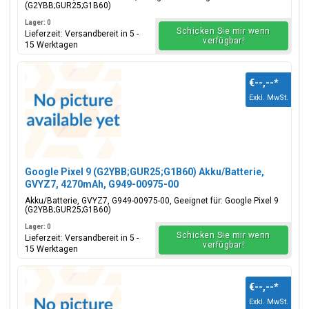
(G2YBB;GUR25;G1B60)
Lager: 0
Schicken Sie mir wenn
Lieferzeit: Versandbereit in 5 -
verfügbar!
15 Werktagen
€--,--
*
Exkl. MwSt.
Google Pixel 9 (G2YBB;GUR25;G1B60) Akku/Batterie,
GVYZ7, 4270mAh, G949-00975-00
Akku/Batterie, GVYZ7, G949-00975-00, Geeignet für: Google Pixel 9
(G2YBB;GUR25;G1B60)
Lager: 0
Schicken Sie mir wenn
Lieferzeit: Versandbereit in 5 -
verfügbar!
15 Werktagen
€--,--
*
Exkl. MwSt.