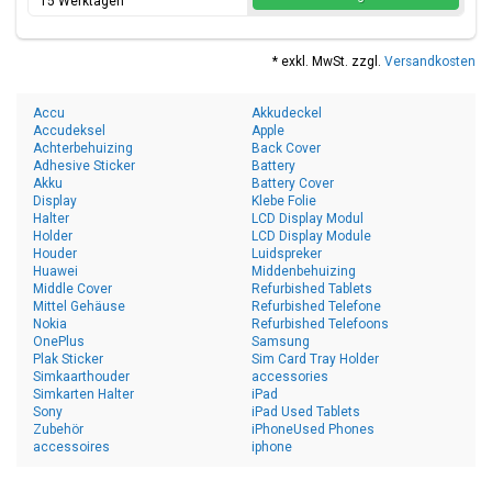
15 Werktagen
* exkl. MwSt. zzgl.
Versandkosten
Accu
Akkudeckel
Accudeksel
Apple
Achterbehuizing
Back Cover
Adhesive Sticker
Battery
Akku
Battery Cover
Display
Klebe Folie
Halter
LCD Display Modul
Holder
LCD Display Module
Houder
Luidspreker
Huawei
Middenbehuizing
Middle Cover
Refurbished Tablets
Mittel Gehäuse
Refurbished Telefone
Nokia
Refurbished Telefoons
OnePlus
Samsung
Plak Sticker
Sim Card Tray Holder
Simkaarthouder
accessories
Simkarten Halter
iPad
Sony
iPad Used Tablets
Zubehör
iPhoneUsed Phones
accessoires
iphone