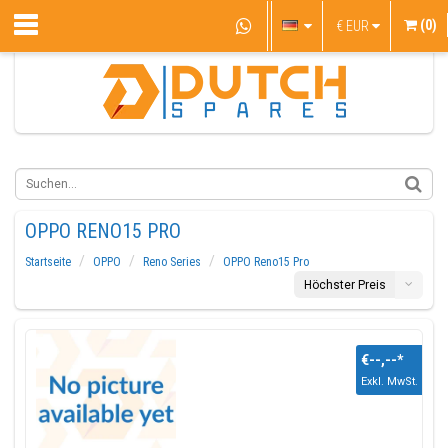
(0)
€
EUR
OPPO RENO15 PRO
Startseite
OPPO
Reno Series
OPPO Reno15 Pro
Höchster Preis
€--,--
*
Exkl. MwSt.