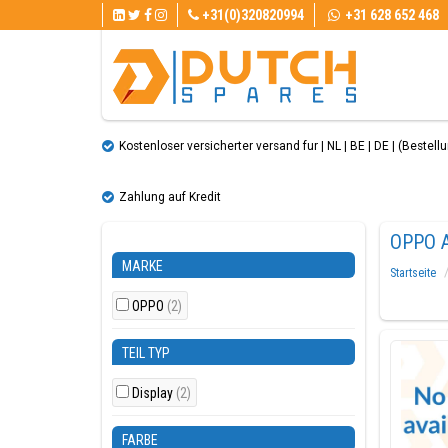
+31(0)320820994
+31 628 652 468
Kostenloser versicherter versand fur | NL | BE | DE | (Bestellun
Zahlung auf Kredit
OPPO 
MARKE
Startseite
OPPO
(2)
TEIL TYP
Display
(2)
FARBE