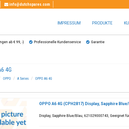
info@dutchspares.com
IMPRESSUM
PRODUKTE
KU
gen ab € 99, ​​-)
Professionelle Kundenservice
Garantie
A6 4G
OPPO
A Series
OPPO A6 4G
OPPO A6 4G (CPH2817) Display, Sapphire Blue
Display, Sapphire Blue/Blau, 621029000743, Geeignet f