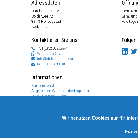
Adressdaten
Öffnun
DutchSpares B.V.
Mon. t/m 
Bolderweg 72 F
Sam. und
8243 RD, Lelystad
Feiertagen
Nederland
Kontaktieren Sie uns
Folgen 
+31(0)320820994
Whatsapp Chat
info@dutchspares.com
Kontakt Formular
Informationen
Kundendienst
Allgemeinen Geschäftsbedingungen
Datenschutzerklärung
Disclaimer
Zahlungs Information
Rücksendungen & Garantien
Wir benutzen Cookies nur für inte
Für w