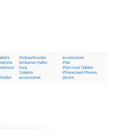
ablets
Simkaarthouder
accessories
elefone
Simkarten Halter
iPad
elefoons
Sony
iPad Used Tablets
Zubehör
iPhoneUsed Phones
 Holder
accessoires
iphone