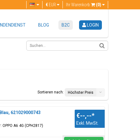
€
EUR
Ihr Warenkorb
(0)
NDENDIENST
BLOG
B2C
LOGIN
Sortieren nach:
Höchster Preis
/Blau, 621029000743
€--,--
*
Exkl. MwSt.
ür: OPPO A6 4G (CPH2817)