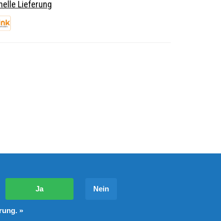
elle Lieferung
?
Ja
Nein
rung. »