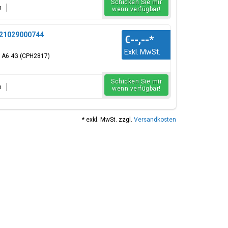
Schicken Sie mir
n
wenn verfügbar!
621029000744
€--,--
*
Exkl. MwSt.
O A6 4G (CPH2817)
Schicken Sie mir
n
wenn verfügbar!
* exkl. MwSt. zzgl.
Versandkosten