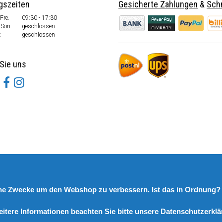
gszeiten
Gesicherte Zahlungen
&
Schn
Fre.
09:30 - 17:30
 Son.
geschlossen
:
geschlossen
Sie uns
rne Zwecke um den Webshop zu verbessern. Ist das in Ordnung
eitere Informationen beachten Sie bitte unsere Datenschutzerklä
© Copyright 2026 DutchSpares B.V. - Design by
Webdinge.nl