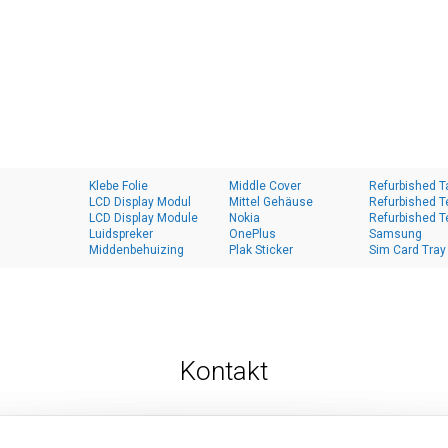
Klebe Folie
Middle Cover
Refurbished T
LCD Display Modul
Mittel Gehäuse
Refurbished T
LCD Display Module
Nokia
Refurbished T
Luidspreker
OnePlus
Samsung
Middenbehuizing
Plak Sticker
Sim Card Tray
Kontakt