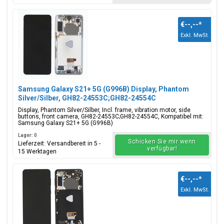
€--,--
*
Exkl. MwSt.
Samsung Galaxy S21+ 5G (G996B) Display, Phantom
Silver/Silber, GH82-24553C;GH82-24554C
Display, Phantom Silver/Silber, Incl. frame, vibration motor, side
buttons, front camera, GH82-24553C;GH82-24554C, Kompatibel mit:
Samsung Galaxy S21+ 5G (G996B)
Lager: 0
Schicken Sie mir wenn
Lieferzeit: Versandbereit in 5 -
verfügbar!
15 Werktagen
€--,--
*
Exkl. MwSt.