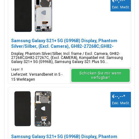
€--,--
*
Exkl. MwSt.
Samsung Galaxy S21+ 5G (G996B) Display, Phantom
Silver/Silber, (Excl. Camera), GH82-27268C;GH82-
27267C
Display, Phantom Silver/Silber, Incl. frame / Excl. Camera, GH82-
27268C;GH82-27267C, (Excl. CAMERA), Kompatibel mit: Samsung
Galaxy S21+ 5G (G996B), Samsung Galaxy S21 Plus 5G...
Lager: 0
Schicken Sie mir wenn
Lieferzeit: Versandbereit in 5 -
verfügbar!
15 Werktagen
€--,--
*
Exkl. MwSt.
Samsung Galaxy S21+ 5G (G996B) Display, Phantom