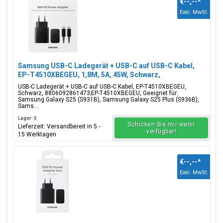
€--,--
*
Exkl. MwSt.
Samsung USB-C Ladegerät + USB-C auf USB-C Kabel,
EP-T4510XBEGEU, 1,8M, 5A, 45W, Schwarz,
Blisterverpackung, 8806092861473;EP-T4510XBEGEU
USB-C Ladegerät + USB-C auf USB-C Kabel, EP-T4510XBEGEU,
Schwarz, 8806092861473;EP-T4510XBEGEU, Geeignet für:
Samsung Galaxy S25 (S931B), Samsung Galaxy S25 Plus (S936B),
Sams...
Lager: 0
Schicken Sie mir wenn
Lieferzeit: Versandbereit in 5 -
verfügbar!
15 Werktagen
€--,--
*
Exkl. MwSt.