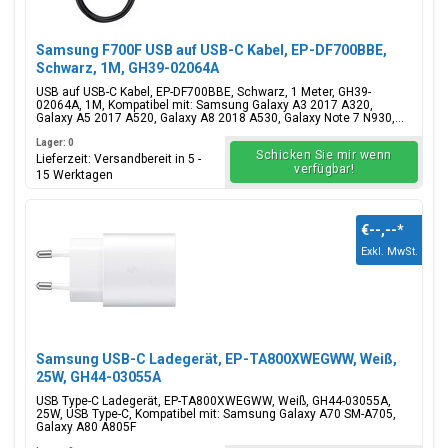
Samsung F700F USB auf USB-C Kabel, EP-DF700BBE,
Schwarz, 1M, GH39-02064A
USB auf USB-C Kabel, EP-DF700BBE, Schwarz, 1 Meter, GH39-
02064A, 1M, Kompatibel mit: Samsung Galaxy A3 2017 A320,
Galaxy A5 2017 A520, Galaxy A8 2018 A530, Galaxy Note 7 N930,...
Lager: 0
Schicken Sie mir wenn
Lieferzeit: Versandbereit in 5 -
verfügbar!
15 Werktagen
€--,--
*
Exkl. MwSt.
Samsung USB-C Ladegerät, EP-TA800XWEGWW, Weiß,
25W, GH44-03055A
USB Type-C Ladegerät, EP-TA800XWEGWW, Weiß, GH44-03055A,
25W, USB Type-C, Kompatibel mit: Samsung Galaxy A70 SM-A705,
Galaxy A80 A805F