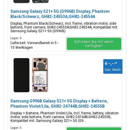
Samsung Galaxy S21+ 5G (G996B) Display, Phantom
Black/Schwarz, GH82-24553A;GH82-24554A
Display, Phantom Black/Schwarz, Incl. frame, vibration motor, side
buttons, front camera, GH82-24553A;GH82-24554A, Kompatibel mit:
Samsung Galaxy S21+ 5G (G996B)
Lager: 0
Schicken Sie mir wenn
Lieferzeit: Versandbereit in 5 -
verfügbar!
15 Werktagen
€--,--
*
Exkl. MwSt.
Samsung G996B Galaxy S21+ 5G Display + Batterie,
Phantom Violet/Lila, GH82-24744B;GH82-24555B
Display + Batterie, Phantom Violet/Lila, Incl. frame, battery, vibration
motor, side buttons, front camera, GH82-24744B;GH82-24555B,
Kompatibel mit: Samsung Galaxy S21+ 5G (G9...
Lager: 0