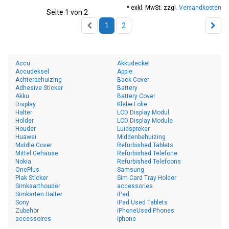
* exkl. MwSt. zzgl.
Versandkosten
Seite 1 von 2
1
2
Accu
Akkudeckel
Accudeksel
Apple
Achterbehuizing
Back Cover
Adhesive Sticker
Battery
Akku
Battery Cover
Display
Klebe Folie
Halter
LCD Display Modul
Holder
LCD Display Module
Houder
Luidspreker
Huawei
Middenbehuizing
Middle Cover
Refurbished Tablets
Mittel Gehäuse
Refurbished Telefone
Nokia
Refurbished Telefoons
OnePlus
Samsung
Plak Sticker
Sim Card Tray Holder
Simkaarthouder
accessories
Simkarten Halter
iPad
Sony
iPad Used Tablets
Zubehör
iPhoneUsed Phones
accessoires
iphone