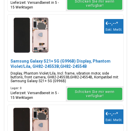
Schicken Sie mir wenn
Lieferzeit: Versandbereit in 5 -
verfügbar!
15 Werktagen
€--,--
*
Exkl. MwSt.
Samsung Galaxy S21+ 5G (G996B) Display, Phantom
Violet/Lila, GH82-24553B;GH82-24554B
Display, Phantom Violet/Lila, Incl. frame, vibration motor, side
buttons, front camera, GH82-24553B;GH82-24554B, Kompatibel mit:
Samsung Galaxy S21+ 5G (G996B)
Lager: 0
Schicken Sie mir wenn
Lieferzeit: Versandbereit in 5 -
verfügbar!
15 Werktagen
€--,--
*
Exkl. MwSt.