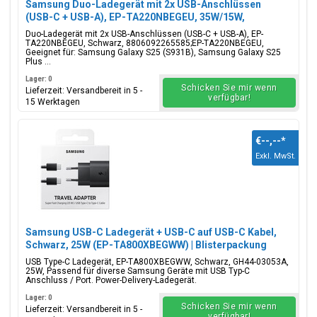
Samsung Duo-Ladegerät mit 2x USB-Anschlüssen
(USB-C + USB-A), EP-TA220NBEGEU, 35W/15W,
Schwarz, Blisterverpackung, 8806092265585;EP-
Duo-Ladegerät mit 2x USB-Anschlüssen (USB-C + USB-A), EP-
TA220NBEGEU
TA220NBEGEU, Schwarz, 8806092265585;EP-TA220NBEGEU,
Geeignet für: Samsung Galaxy S25 (S931B), Samsung Galaxy S25
Plus ...
Lager: 0
Schicken Sie mir wenn
Lieferzeit: Versandbereit in 5 -
verfügbar!
15 Werktagen
€--,--
*
Exkl. MwSt.
Samsung USB-C Ladegerät + USB-C auf USB-C Kabel,
Schwarz, 25W (EP-TA800XBEGWW) | Blisterpackung
USB Type-C Ladegerät, EP-TA800XBEGWW, Schwarz, GH44-03053A,
25W, Passend für diverse Samsung Geräte mit USB Typ-C
Anschluss / Port. Power-Delivery-Ladegerät.
Lager: 0
Schicken Sie mir wenn
Lieferzeit: Versandbereit in 5 -
verfügbar!