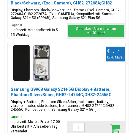
Black/Schwarz, (Excl. Camera), GH82-27268A;GH82-
27267A
Display, Phantom Black/Schwarz, Incl. frame / Excl. Camera, GH82-
27268A;GH82-27267A, (Excl. CAMERA), Kompatibel mit: Samsung
Galaxy S21+ 5G (G996B), Samsung Galaxy S21 Plus 5G...
Lager: 0
Schicken Sie mir wenn
Lieferzeit: Versandbereit in 5 -
verfügbar!
15 Werktagen
€--,--
*
Exkl. MwSt.
Samsung G996B Galaxy S21+ 5G Display + Batterie,
Phantom Silver/Silber, GH82-24744C;GH82-24555C
Display + Batterie, Phantom Silver/Silber, Incl. frame, battery,
vibration motor, side buttons, front camera, GH82-24744C;GH82-
24555C, Kompatibel mit: Samsung Galaxy S21+ 5G (...
Lager: 1
Lieferzeit: Mo. bis Fr. vor 17.00
Uhr bestellt = Am selben Tag
versendet