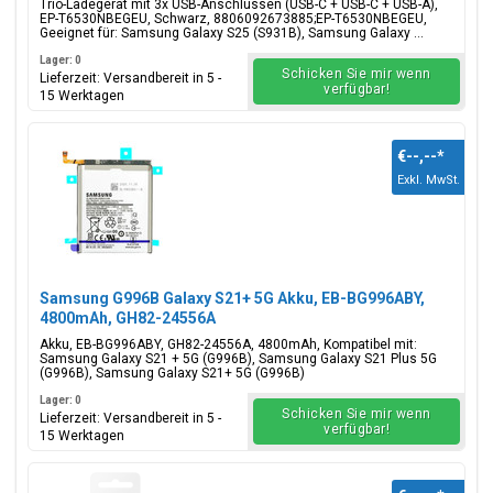
Trio-Ladegerät mit 3x USB-Anschlüssen (USB-C + USB-C + USB-A),
8806092673885;EP-T6530NBEGEU
EP-T6530NBEGEU, Schwarz, 8806092673885;EP-T6530NBEGEU,
Geeignet für: Samsung Galaxy S25 (S931B), Samsung Galaxy ...
Lager: 0
Schicken Sie mir wenn
Lieferzeit: Versandbereit in 5 -
verfügbar!
15 Werktagen
€--,--
*
Exkl. MwSt.
Samsung G996B Galaxy S21+ 5G Akku, EB-BG996ABY,
4800mAh, GH82-24556A
Akku, EB-BG996ABY, GH82-24556A, 4800mAh, Kompatibel mit:
Samsung Galaxy S21 + 5G (G996B), Samsung Galaxy S21 Plus 5G
(G996B), Samsung Galaxy S21+ 5G (G996B)
Lager: 0
Schicken Sie mir wenn
Lieferzeit: Versandbereit in 5 -
verfügbar!
15 Werktagen