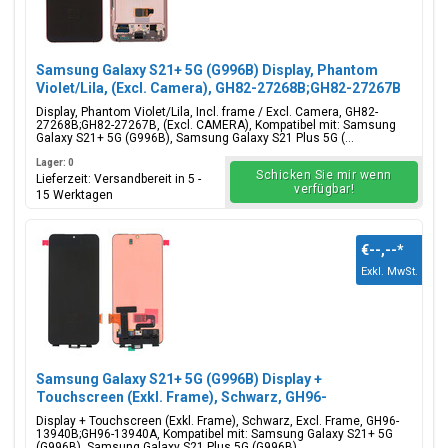
Samsung Galaxy S21+ 5G (G996B) Display, Phantom
Violet/Lila, (Excl. Camera), GH82-27268B;GH82-27267B
Display, Phantom Violet/Lila, Incl. frame / Excl. Camera, GH82-
27268B;GH82-27267B, (Excl. CAMERA), Kompatibel mit: Samsung
Galaxy S21+ 5G (G996B), Samsung Galaxy S21 Plus 5G (...
Lager: 0
Schicken Sie mir wenn
Lieferzeit: Versandbereit in 5 -
verfügbar!
15 Werktagen
€--,--
*
Exkl. MwSt.
Samsung Galaxy S21+ 5G (G996B) Display +
Touchscreen (Exkl. Frame), Schwarz, GH96-
13940B;GH96-13940A
Display + Touchscreen (Exkl. Frame), Schwarz, Excl. Frame, GH96-
13940B;GH96-13940A, Kompatibel mit: Samsung Galaxy S21+ 5G
(G996B), Samsung Galaxy S21 Plus 5G (G996B)