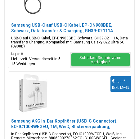
Samsung USB-C auf USB-C Kabel, EP-DN980BBE,
Schwarz, Data transfer & Charging, GH39-02111A
USB-C auf USB-C Kabel, EP-DN980BBE, Schwarz, GH39-02111A, Data
transfer & Charging, Kompatibel mit: Samsung Galaxy S22 Ultra 5G
(S908B)
Lager: 0
Schicken Sie mir wenn
Lieferzeit: Versandbereit in 5 -
verfügbar!
15 Werktagen
€--,--
*
Exkl. MwSt.
Samsung AKG In-Ear Kopfhörer (USB-C Connector),
EO-IC100BWEGEU, 1M, Weiß, Blisterverpackung,
8806090270062;EO-IC100BWEGEU
In-Ear Kopfhörer (USB-C Connector), EO-IC100BWEGEU, Weiß, Incl.
Remote, Microphone, 8806090270062;EO-IC100BWEGEU, Geeignet