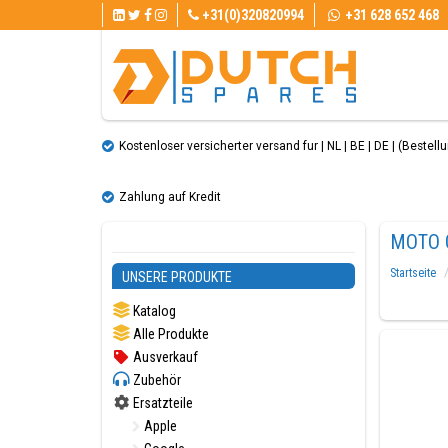
+31(0)320820994
+31 628 652 468
Kostenloser versicherter versand fur | NL | BE | DE | (Bestellun
Zahlung auf Kredit
MOTO 
Startseite
UNSERE PRODUKTE
Katalog
Alle Produkte
Ausverkauf
Zubehör
Ersatzteile
Apple