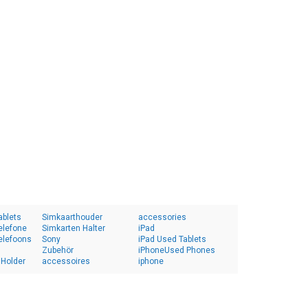
ablets
Simkaarthouder
accessories
elefone
Simkarten Halter
iPad
elefoons
Sony
iPad Used Tablets
Zubehör
iPhoneUsed Phones
 Holder
accessoires
iphone