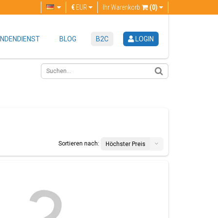
€
EUR
Ihr Warenkorb
(0)
NDENDIENST
BLOG
B2C
LOGIN
Sortieren nach:
Höchster Preis