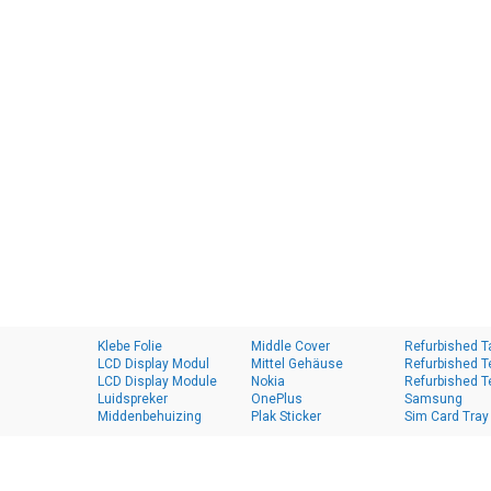
Klebe Folie
Middle Cover
Refurbished T
LCD Display Modul
Mittel Gehäuse
Refurbished T
LCD Display Module
Nokia
Refurbished T
Luidspreker
OnePlus
Samsung
Middenbehuizing
Plak Sticker
Sim Card Tray