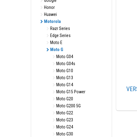
Google
Honor
Huawei
Motorola
Razr Series
Edge Series
Moto E
Moto G
Moto G04
Moto G04s
Moto G10
Moto G13
Moto G14
VER
Moto G15 Power
Moto G20
Moto G200 5G
Moto G22
Moto G23
Moto G24
Moto G30