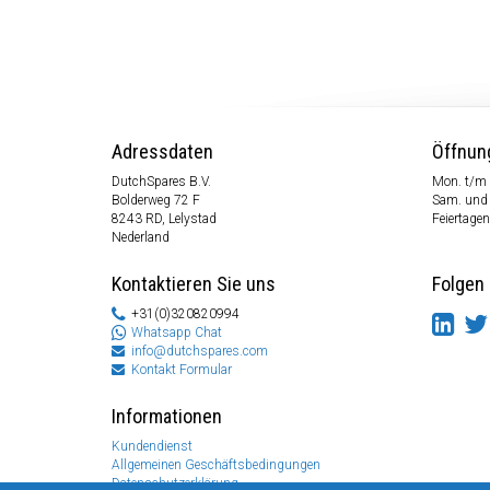
Adressdaten
Öffnun
DutchSpares B.V.
Mon. t/m 
Bolderweg 72 F
Sam. und
8243 RD, Lelystad
Feiertagen
Nederland
Kontaktieren Sie uns
Folgen 
+31(0)320820994
Whatsapp Chat
info@dutchspares.com
Kontakt Formular
Informationen
Kundendienst
Allgemeinen Geschäftsbedingungen
Datenschutzerklärung