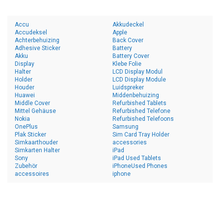
Accu
Akkudeckel
Accudeksel
Apple
Achterbehuizing
Back Cover
Adhesive Sticker
Battery
Akku
Battery Cover
Display
Klebe Folie
Halter
LCD Display Modul
Holder
LCD Display Module
Houder
Luidspreker
Huawei
Middenbehuizing
Middle Cover
Refurbished Tablets
Mittel Gehäuse
Refurbished Telefone
Nokia
Refurbished Telefoons
OnePlus
Samsung
Plak Sticker
Sim Card Tray Holder
Simkaarthouder
accessories
Simkarten Halter
iPad
Sony
iPad Used Tablets
Zubehör
iPhoneUsed Phones
accessoires
iphone