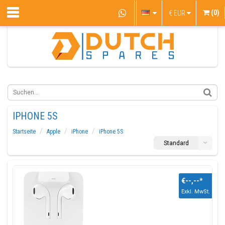
(0)
€
EUR
IPHONE 5S
Startseite
Apple
iPhone
iPhone 5S
Standard
€--,--
*
Exkl. MwSt.