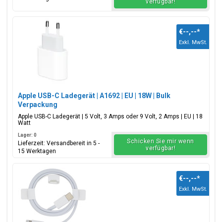
verfügbar!
€--,--
*
Exkl. MwSt.
Apple USB-C Ladegerät | A1692 | EU | 18W | Bulk
Verpackung
Apple USB-C Ladegerät | 5 Volt, 3 Amps oder 9 Volt, 2 Amps | EU | 18
Watt
Lager: 0
Schicken Sie mir wenn
Lieferzeit: Versandbereit in 5 -
verfügbar!
15 Werktagen
€--,--
*
Exkl. MwSt.