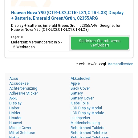
Huawei Nova Y90 (CTR-LX2;CTR-LX1;CTR-LX3) Display
+ Batterie, Emerald Green/Grün, 02355ARG
Display + Batterie, Emerald Green/Grün, 02355ARG, Geeignet für:
Huawei Nova Y90 (CTR-LX2;CTR-LX1;CTR-LX3)
Lager: 0
Schicken Sie mir wenn
Lieferzeit: Versandbereit in 5 -
verfügbar!
15 Werktagen
* exkl. MwSt. zzgl.
Versandkosten
Accu
Akkudeckel
Accudeksel
Apple
Achterbehuizing
Back Cover
Adhesive Sticker
Battery
Akku
Battery Cover
Display
Klebe Folie
Halter
LCD Display Modul
Holder
LCD Display Module
Houder
Luidspreker
Huawei
Middenbehuizing
Middle Cover
Refurbished Tablets
Mittel Gehäuse
Refurbished Telefone
Nokia
Refurbished Telefoons