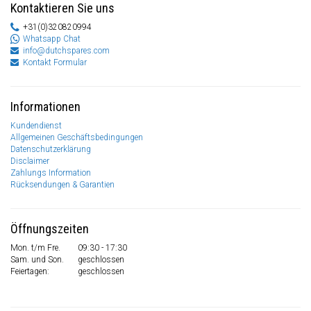
Kontaktieren Sie uns
+31(0)320820994
Whatsapp Chat
info@dutchspares.com
Kontakt Formular
Informationen
Kundendienst
Allgemeinen Geschäftsbedingungen
Datenschutzerklärung
Disclaimer
Zahlungs Information
Rücksendungen & Garantien
Öffnungszeiten
Mon. t/m Fre.
09:30 - 17:30
Sam. und Son.
geschlossen
Feiertagen:
geschlossen