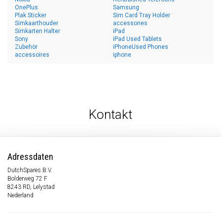
OnePlus
Samsung
Plak Sticker
Sim Card Tray Holder
Simkaarthouder
accessories
Simkarten Halter
iPad
Sony
iPad Used Tablets
Zubehör
iPhoneUsed Phones
accessoires
iphone
Kontakt
Adressdaten
DutchSpares B.V.
Bolderweg 72 F
8243 RD, Lelystad
Nederland