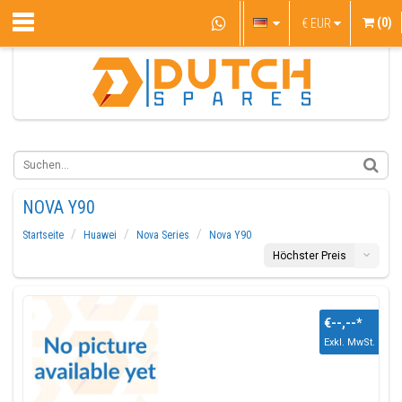
(0)
€
EUR
NOVA Y90
Startseite
Huawei
Nova Series
Nova Y90
Höchster Preis
€--,--
*
Exkl. MwSt.