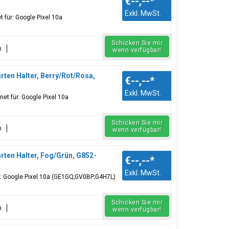
€--,--
*
Exkl. MwSt.
 für: Google Pixel 10a
Schicken Sie mir
n
wenn verfügbar!
ten Halter, Berry/Rot/Rosa,
€--,--
*
Exkl. MwSt.
et für: Google Pixel 10a
Schicken Sie mir
n
wenn verfügbar!
ten Halter, Fog/Grün, G852-
€--,--
*
Exkl. MwSt.
ür: Google Pixel 10a (GE1GQ;GV0BP;G4H7L)
Schicken Sie mir
n
wenn verfügbar!