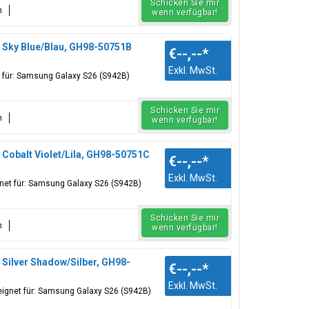
Schicken Sie mir
n
wenn verfügbar!
 Sky Blue/Blau, GH98-50751B
€--,--
*
Exkl. MwSt.
t für: Samsung Galaxy S26 (S942B)
Schicken Sie mir
n
wenn verfügbar!
 Cobalt Violet/Lila, GH98-50751C
€--,--
*
Exkl. MwSt.
ignet für: Samsung Galaxy S26 (S942B)
Schicken Sie mir
n
wenn verfügbar!
 Silver Shadow/Silber, GH98-
€--,--
*
Exkl. MwSt.
eeignet für: Samsung Galaxy S26 (S942B)