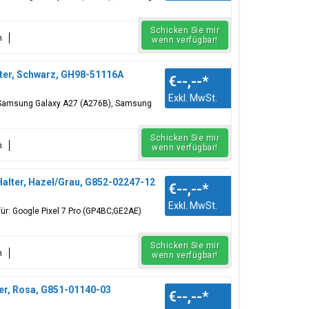
Schicken Sie mir
n
wenn verfügbar!
ter, Schwarz, GH98-51116A
€--,--
*
Exkl. MwSt.
: Samsung Galaxy A27 (A276B), Samsung
Schicken Sie mir
n
wenn verfügbar!
alter, Hazel/Grau, G852-02247-12
€--,--
*
Exkl. MwSt.
für: Google Pixel 7 Pro (GP4BC;GE2AE)
Schicken Sie mir
n
wenn verfügbar!
er, Rosa, G851-01140-03
€--,--
*