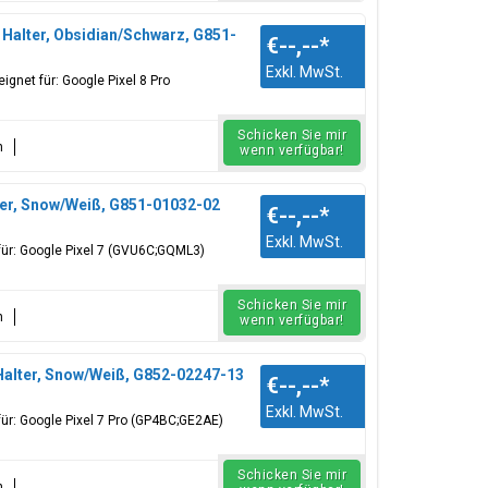
Halter, Obsidian/Schwarz, G851-
€--,--
*
Exkl. MwSt.
gnet für: Google Pixel 8 Pro
Schicken Sie mir
n
wenn verfügbar!
er, Snow/Weiß, G851-01032-02
€--,--
*
Exkl. MwSt.
für: Google Pixel 7 (GVU6C;GQML3)
Schicken Sie mir
n
wenn verfügbar!
Halter, Snow/Weiß, G852-02247-13
€--,--
*
Exkl. MwSt.
ür: Google Pixel 7 Pro (GP4BC;GE2AE)
Schicken Sie mir
n