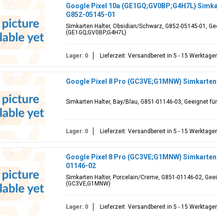
Google Pixel 10a (GE1GQ;GV0BP;G4H7L) Simkar
G852-05145-01
Simkarten Halter, Obsidian/Schwarz, G852-05145-01, Gee
(GE1GQ;GV0BP;G4H7L)
Lager: 0
Lieferzeit: Versandbereit in 5 - 15 Werktage
Google Pixel 8 Pro (GC3VE;G1MNW) Simkarten 
Simkarten Halter, Bay/Blau, G851-01146-03, Geeignet fü
Lager: 0
Lieferzeit: Versandbereit in 5 - 15 Werktage
Google Pixel 8 Pro (GC3VE;G1MNW) Simkarten 
01146-02
Simkarten Halter, Porcelain/Creme, G851-01146-02, Geeig
(GC3VE;G1MNW)
Lager: 0
Lieferzeit: Versandbereit in 5 - 15 Werktage