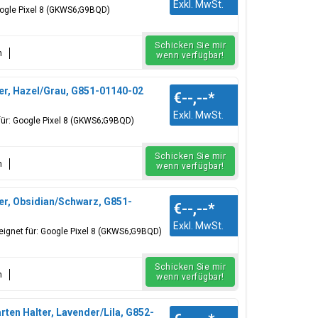
Exkl. MwSt.
oogle Pixel 8 (GKWS6;G9BQD)
Schicken Sie mir
n
wenn verfügbar!
er, Hazel/Grau, G851-01140-02
€--,--
*
Exkl. MwSt.
für: Google Pixel 8 (GKWS6;G9BQD)
Schicken Sie mir
n
wenn verfügbar!
er, Obsidian/Schwarz, G851-
€--,--
*
Exkl. MwSt.
eignet für: Google Pixel 8 (GKWS6;G9BQD)
Schicken Sie mir
n
wenn verfügbar!
en Halter, Lavender/Lila, G852-