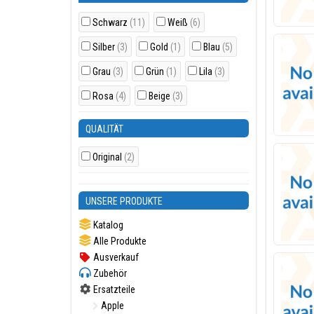
Schwarz
(11)
Weiß
(6)
Silber
(3)
Gold
(1)
Blau
(5)
Grau
(3)
Grün
(1)
Lila
(3)
Rosa
(4)
Beige
(3)
QUALITÄT
Original
(2)
UNSERE PRODUKTE
Katalog
Alle Produkte
Ausverkauf
Zubehör
Ersatzteile
Apple