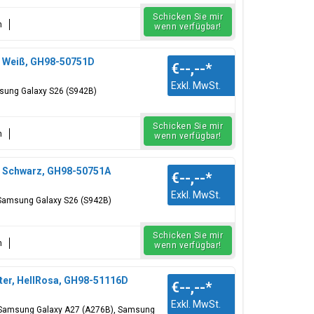
Schicken Sie mir
n
wenn verfügbar!
, Weiß, GH98-50751D
€--,--
*
Exkl. MwSt.
msung Galaxy S26 (S942B)
Schicken Sie mir
n
wenn verfügbar!
, Schwarz, GH98-50751A
€--,--
*
Exkl. MwSt.
 Samsung Galaxy S26 (S942B)
Schicken Sie mir
n
wenn verfügbar!
ter, HellRosa, GH98-51116D
€--,--
*
Exkl. MwSt.
r: Samsung Galaxy A27 (A276B), Samsung