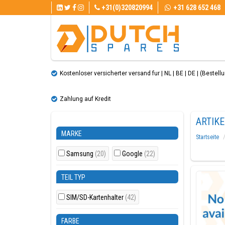
+31(0)320820994
+31 628 652 468
Kostenloser versicherter versand fur | NL | BE | DE | (Bestellun
Zahlung auf Kredit
ARTIK
MARKE
Startseite
Samsung
(20)
Google
(22)
TEIL TYP
SIM/SD-Kartenhalter
(42)
FARBE