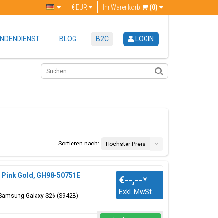
€
EUR
Ihr Warenkorb
(0)
NDENDIENST
BLOG
B2C
LOGIN
Sortieren nach:
Höchster Preis
, Pink Gold, GH98-50751E
€--,--
*
Exkl. MwSt.
: Samsung Galaxy S26 (S942B)