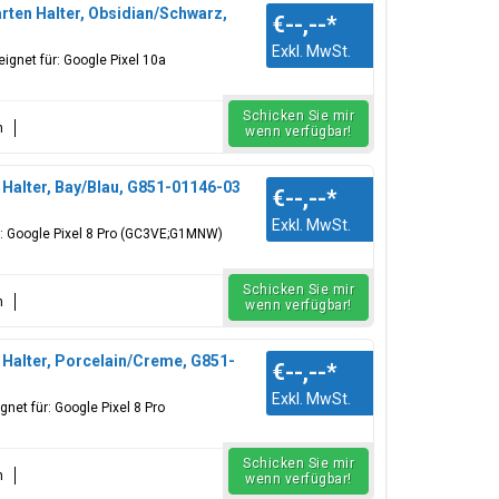
ten Halter, Obsidian/Schwarz,
€--,--
*
Exkl. MwSt.
ignet für: Google Pixel 10a
Schicken Sie mir
n
wenn verfügbar!
Halter, Bay/Blau, G851-01146-03
€--,--
*
Exkl. MwSt.
r: Google Pixel 8 Pro (GC3VE;G1MNW)
Schicken Sie mir
n
wenn verfügbar!
Halter, Porcelain/Creme, G851-
€--,--
*
Exkl. MwSt.
net für: Google Pixel 8 Pro
Schicken Sie mir
n
wenn verfügbar!