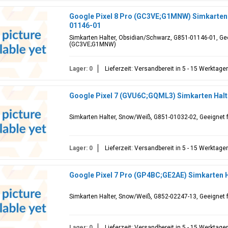
Google Pixel 8 Pro (GC3VE;G1MNW) Simkarten 
01146-01
Simkarten Halter, Obsidian/Schwarz, G851-01146-01, Geei
(GC3VE;G1MNW)
Lager: 0
Lieferzeit: Versandbereit in 5 - 15 Werktage
Google Pixel 7 (GVU6C;GQML3) Simkarten Halt
Simkarten Halter, Snow/Weiß, G851-01032-02, Geeignet 
Lager: 0
Lieferzeit: Versandbereit in 5 - 15 Werktage
Google Pixel 7 Pro (GP4BC;GE2AE) Simkarten 
Simkarten Halter, Snow/Weiß, G852-02247-13, Geeignet f
Lager: 0
Lieferzeit: Versandbereit in 5 - 15 Werktage