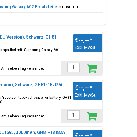
sung Galaxy A02 Ersatzteile
in unserem
Red
EU Version), Schwarz, GH81-
€--,--
*
Exkl. MwSt.
 Kompatibel mit: Samsung Galaxy A01
t = Am selben Tag versendet
bdeckung, Akku, Ladeanschluss USB-C-Anschluss,
ell? Alle verfügbaren
Samsung Galaxy A Modelle
ersion), Schwarz, GH81-18209A
€--,--
*
Exkl. MwSt.
r/receiver, tape/adhesive for battery, GH81-
S)
t = Am selben Tag versendet
 QL1695, 3000mAh, GH81-18183A
€--,--
*