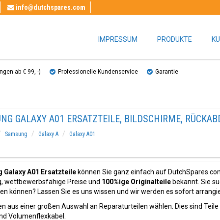
info@dutchspares.com
IMPRESSUM
PRODUKTE
KU
gen ab € 99, ​​-)
Professionelle Kundenservice
Garantie
NG GALAXY A01 ERSATZTEILE, BILDSCHIRME, RÜCKA
Samsung
Galaxy A
Galaxy A01
Galaxy A01 Ersatzteile
können Sie ganz einfach auf DutchSpares.com f
g, wettbewerbsfähige Preise und
100%ige Originalteile
bekannt. Sie su
den können? Lassen Sie es uns wissen und wir werden es sofort arrangi
n aus einer großen Auswahl an Reparaturteilen wählen. Dies sind Teile
nd Volumenflexkabel.