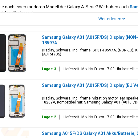
ie nach einem anderen Modell der Galaxy A-Serie? Wir haben auch
Sam
ichen Sortiment.
)
Modellcode(s)
Farbe(n)
 Galaxy A01
SM-A015F, SM-A015F/DS,
Black, Blue, 
Samsung Galaxy A01 (A015F/DS) Display (NON-
SM-A015G, SM-A015G/DS,
18597A
SM-A015M, SM-A015M/DS,
Display, Schwarz, Incl. frame, GH81-18597A, (NON-EU),
SM-A015T1, SM-S111DL,
(A015F/DS)
SM-A015V, SM-A015A, SM-
A015AZ
Lager: 3
Lieferzeit: Mo. bis Fr. vor 17.00 Uhr bestell
ebtesten Teile für Samsung Galaxy A01 gehören
lcd-Display
, Batteriea
enhalter und Klebeband Aufkleber. Sie suchen ein anderes
Galaxy A
Mod
Samsung Galaxy A01 (A015F/DS) Display (EU V
.
Display, Schwarz, Incl. frame, vibration motor, ear speake
18209A, Kompatibel mit: Samsung Galaxy A01 (A015F/D
Lager: 2
Lieferzeit: Mo. bis Fr. vor 17.00 Uhr bestell
Samsung A015F/DS Galaxy A01 Akku/Batterie,