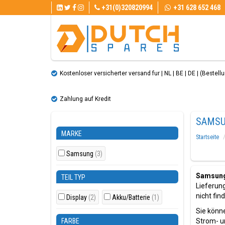
+31(0)320820994
+31 628 652 468
Kostenloser versicherter versand fur | NL | BE | DE | (Bestellun
Zahlung auf Kredit
SAMSU
MARKE
Startseite
Samsung
(3)
Samsung 
TEIL TYP
Lieferun
nicht fin
Display
(2)
Akku/Batterie
(1)
Sie könne
FARBE
Strom- u