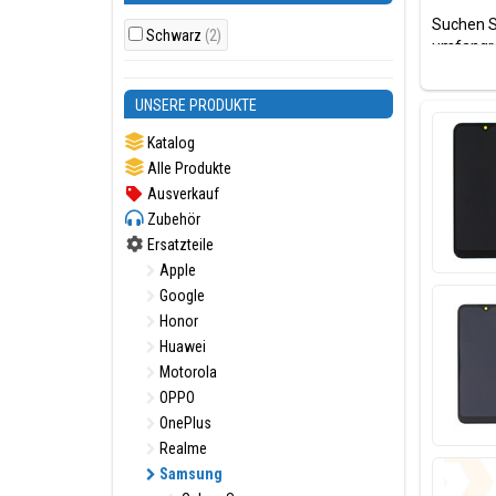
Suchen S
Schwarz
(2)
umfangre
Model(le
UNSERE PRODUKTE
Samsung
Katalog
Alle Produkte
Ausverkauf
Zubehör
Ersatzteile
Apple
Die beli
Google
SIM-Kart
Honor
anzeigen
Huawei
Motorola
OPPO
OnePlus
Realme
Samsung