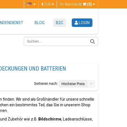
€
EUR
Ihr Warenkorb
(0)
NDENDIENST
BLOG
B2C
LOGIN
BDECKUNGEN UND BATTERIEN
Sortieren nach:
Höchster Preis
inden. Wir sind als Großhändler für unsere schnelle
chen ein bestimmtes Teil, das Sie in unserem Shop
eren.
 und Zubehör wie z.B.
Bildschirme
, Ladeanschlüsse,