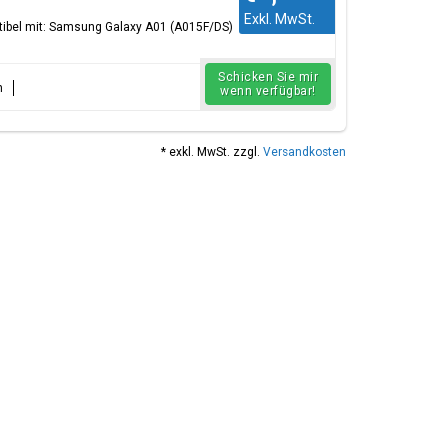
Exkl. MwSt.
ibel mit: Samsung Galaxy A01 (A015F/DS)
Schicken Sie mir
n
wenn verfügbar!
* exkl. MwSt. zzgl.
Versandkosten