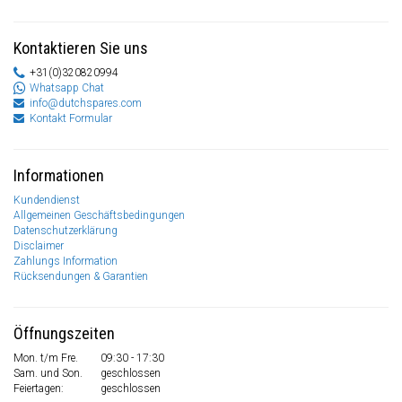
Kontaktieren Sie uns
+31(0)320820994
Whatsapp Chat
info@dutchspares.com
Kontakt Formular
Informationen
Kundendienst
Allgemeinen Geschäftsbedingungen
Datenschutzerklärung
Disclaimer
Zahlungs Information
Rücksendungen & Garantien
Öffnungszeiten
Mon. t/m Fre.
09:30 - 17:30
Sam. und Son.
geschlossen
Feiertagen:
geschlossen