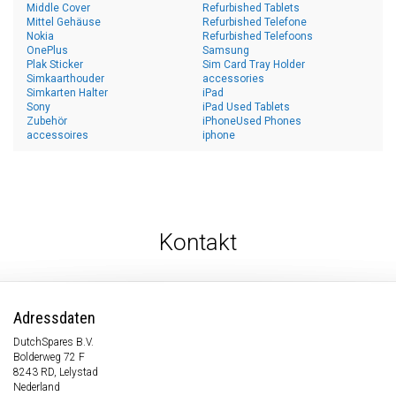
Middle Cover
Refurbished Tablets
Mittel Gehäuse
Refurbished Telefone
Nokia
Refurbished Telefoons
OnePlus
Samsung
Plak Sticker
Sim Card Tray Holder
Simkaarthouder
accessories
Simkarten Halter
iPad
Sony
iPad Used Tablets
Zubehör
iPhoneUsed Phones
accessoires
iphone
Kontakt
Adressdaten
DutchSpares B.V.
Bolderweg 72 F
8243 RD, Lelystad
Nederland