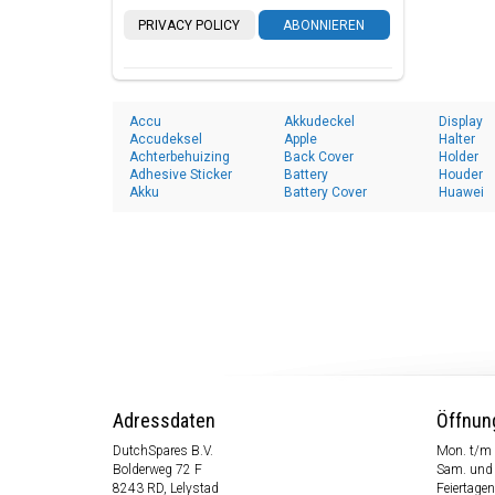
PRIVACY POLICY
ABONNIEREN
Accu
Akkudeckel
Display
Accudeksel
Apple
Halter
Achterbehuizing
Back Cover
Holder
Adhesive Sticker
Battery
Houder
Akku
Battery Cover
Huawei
Adressdaten
Öffnun
DutchSpares B.V.
Mon. t/m 
Bolderweg 72 F
Sam. und
8243 RD, Lelystad
Feiertagen