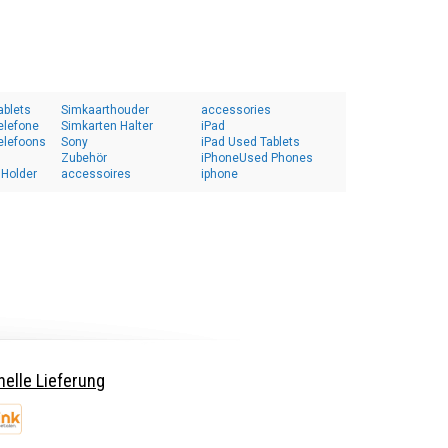
ablets
Simkaarthouder
accessories
elefone
Simkarten Halter
iPad
elefoons
Sony
iPad Used Tablets
Zubehör
iPhoneUsed Phones
 Holder
accessoires
iphone
elle Lieferung