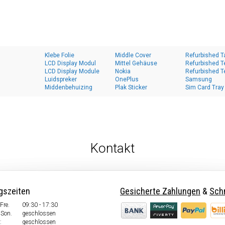
Klebe Folie
Middle Cover
Refurbished T
LCD Display Modul
Mittel Gehäuse
Refurbished T
LCD Display Module
Nokia
Refurbished T
Luidspreker
OnePlus
Samsung
Middenbehuizing
Plak Sticker
Sim Card Tray
Kontakt
gszeiten
Gesicherte Zahlungen
&
Schn
Fre.
09:30 - 17:30
 Son.
geschlossen
:
geschlossen