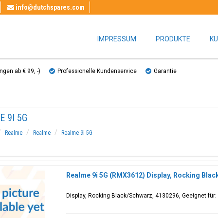
info@dutchspares.com
IMPRESSUM
PRODUKTE
KU
gen ab € 99, ​​-)
Professionelle Kundenservice
Garantie
 9I 5G
Realme
Realme
Realme 9i 5G
Realme 9i 5G (RMX3612) Display, Rocking Bla
Display, Rocking Black/Schwarz, 4130296, Geeignet für