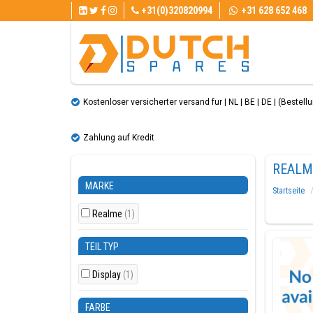
+31(0)320820994
+31 628 652 468
Kostenloser versicherter versand fur | NL | BE | DE | (Bestellun
Zahlung auf Kredit
REALME
MARKE
Startseite
Realme
(1)
TEIL TYP
Display
(1)
FARBE