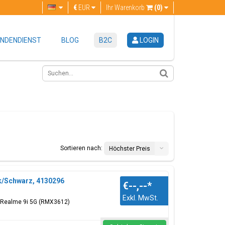
€
EUR
Ihr Warenkorb
(0)
NDENDIENST
BLOG
B2C
LOGIN
Sortieren nach:
Höchster Preis
ck/Schwarz, 4130296
€--,--
*
Exkl. MwSt.
: Realme 9i 5G (RMX3612)