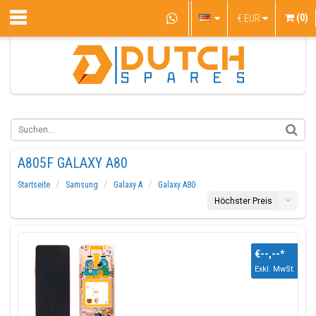
(0)
€
EUR
A805F GALAXY A80
Startseite
Samsung
Galaxy A
Galaxy A80
Höchster Preis
€--,--
*
Exkl. MwSt.