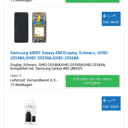
15 Werktagen
€--,--
*
Exkl. MwSt.
Samsung A805F Galaxy A80 Display, Schwarz, GH82-
20348A;GH82-20390A;GH82-20368A
Display, Schwarz, GH82-20348A;GH82-20390A;GH82-20368A,
Kompatibel mit: Samsung Galaxy A80 (A805F)
Lager: 0
Schicken Sie mir wenn
Lieferzeit: Versandbereit in 5 -
verfügbar!
15 Werktagen
€--,--
*
Exkl. MwSt.