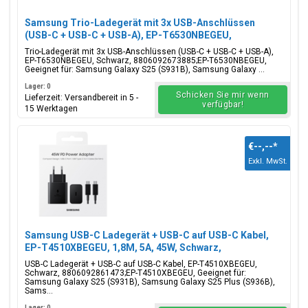
Samsung Trio-Ladegerät mit 3x USB-Anschlüssen
(USB-C + USB-C + USB-A), EP-T6530NBEGEU,
65W/25W/15W, Schwarz, Blisterverpackung,
Trio-Ladegerät mit 3x USB-Anschlüssen (USB-C + USB-C + USB-A),
8806092673885;EP-T6530NBEGEU
EP-T6530NBEGEU, Schwarz, 8806092673885;EP-T6530NBEGEU,
Geeignet für: Samsung Galaxy S25 (S931B), Samsung Galaxy ...
Lager: 0
Schicken Sie mir wenn
Lieferzeit: Versandbereit in 5 -
verfügbar!
15 Werktagen
€--,--
*
Exkl. MwSt.
Samsung USB-C Ladegerät + USB-C auf USB-C Kabel,
EP-T4510XBEGEU, 1,8M, 5A, 45W, Schwarz,
Blisterverpackung, 8806092861473;EP-T4510XBEGEU
USB-C Ladegerät + USB-C auf USB-C Kabel, EP-T4510XBEGEU,
Schwarz, 8806092861473;EP-T4510XBEGEU, Geeignet für:
Samsung Galaxy S25 (S931B), Samsung Galaxy S25 Plus (S936B),
Sams...
Lager: 0