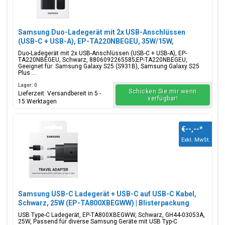
Samsung Duo-Ladegerät mit 2x USB-Anschlüssen
(USB-C + USB-A), EP-TA220NBEGEU, 35W/15W,
Schwarz, Blisterverpackung, 8806092265585;EP-
Duo-Ladegerät mit 2x USB-Anschlüssen (USB-C + USB-A), EP-
TA220NBEGEU
TA220NBEGEU, Schwarz, 8806092265585;EP-TA220NBEGEU,
Geeignet für: Samsung Galaxy S25 (S931B), Samsung Galaxy S25
Plus ...
Lager: 0
Schicken Sie mir wenn
Lieferzeit: Versandbereit in 5 -
verfügbar!
15 Werktagen
€--,--
*
Exkl. MwSt.
Samsung USB-C Ladegerät + USB-C auf USB-C Kabel,
Schwarz, 25W (EP-TA800XBEGWW) | Blisterpackung
USB Type-C Ladegerät, EP-TA800XBEGWW, Schwarz, GH44-03053A,
25W, Passend für diverse Samsung Geräte mit USB Typ-C