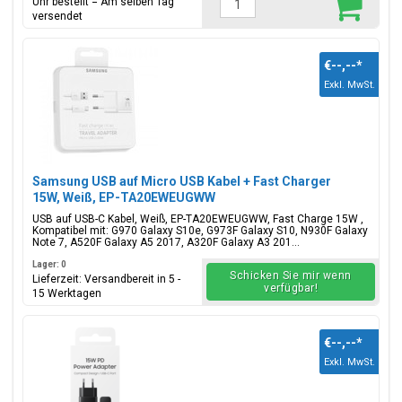
Uhr bestellt = Am selben Tag
versendet
€--,--
*
Exkl. MwSt.
Samsung USB auf Micro USB Kabel + Fast Charger
15W, Weiß, EP-TA20EWEUGWW
USB auf USB-C Kabel, Weiß, EP-TA20EWEUGWW, Fast Charge 15W ,
Kompatibel mit: G970 Galaxy S10e, G973F Galaxy S10, N930F Galaxy
Note 7, A520F Galaxy A5 2017, A320F Galaxy A3 201...
Lager: 0
Schicken Sie mir wenn
Lieferzeit: Versandbereit in 5 -
verfügbar!
15 Werktagen
€--,--
*
Exkl. MwSt.