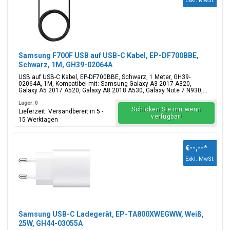
Exkl. MwSt.
Samsung F700F USB auf USB-C Kabel, EP-DF700BBE,
Schwarz, 1M, GH39-02064A
USB auf USB-C Kabel, EP-DF700BBE, Schwarz, 1 Meter, GH39-
02064A, 1M, Kompatibel mit: Samsung Galaxy A3 2017 A320,
Galaxy A5 2017 A520, Galaxy A8 2018 A530, Galaxy Note 7 N930,...
Lager: 0
Schicken Sie mir wenn
Lieferzeit: Versandbereit in 5 -
verfügbar!
15 Werktagen
€--,--
*
Exkl. MwSt.
Samsung USB-C Ladegerät, EP-TA800XWEGWW, Weiß,
25W, GH44-03055A