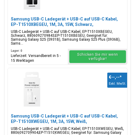
Samsung USB-C Ladegerät + USB-C auf USB-C Kabel,
EP-T1510XBEGEU, 1M, 3A, 15W, Schwarz,
Blisterverpackung, 8806092709843;EP-T1510XBEGEU
USB-C Ladegerät + USB-C auf USB-C Kabel, EP-T1510XBEGEU,
Schwarz, 8806092709843;EP-T1510XBEGEU, Geeignet für:
Samsung Galaxy S25 (S931B), Samsung Galaxy S25 Plus (S936B),
Sams...
Lager: 0
Schicken Sie mir wenn
Lieferzeit: Versandbereit in 5 -
verfügbar!
15 Werktagen
€--,--
*
Exkl. MwSt.
Samsung USB-C Ladegerät + USB-C auf USB-C Kabel,
EP-T1510XWEGEU, 1M, 3A, 15W, Weiß,
Blisterverpackung, 8806092709904;EP-T1510XWEGEU
USB-C Ladegerät + USB-C auf USB-C Kabel, EP-T1510XWEGEU, Weiß,
8806092709904;EP-T1510XWEGEU, Geeignet für: Samsung Galaxy