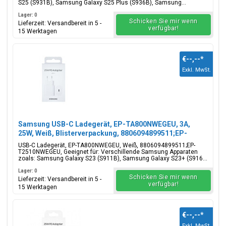
S25 (S931B), Samsung Galaxy S25 Plus (S936B), Samsung...
Lager: 0
Schicken Sie mir wenn
Lieferzeit: Versandbereit in 5 -
verfügbar!
15 Werktagen
€--,--
*
Exkl. MwSt.
Samsung USB-C Ladegerät, EP-TA800NWEGEU, 3A,
25W, Weiß, Blisterverpackung, 8806094899511;EP-
T2510NWEGEU
USB-C Ladegerät, EP-TA800NWEGEU, Weiß, 8806094899511;EP-
T2510NWEGEU, Geeignet für: Verschillende Samsung Apparaten
zoals: Samsung Galaxy S23 (S911B), Samsung Galaxy S23+ (S916...
Lager: 0
Schicken Sie mir wenn
Lieferzeit: Versandbereit in 5 -
verfügbar!
15 Werktagen
€--,--
*
Exkl. MwSt.