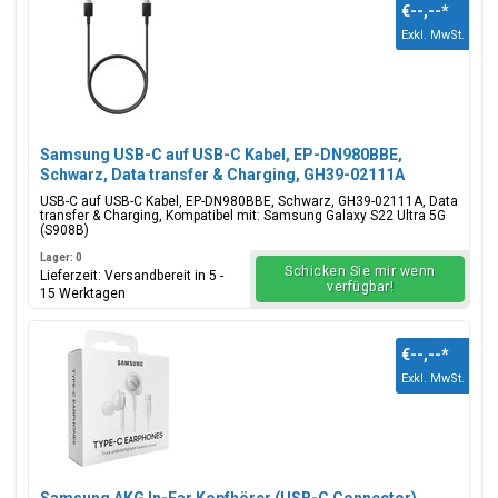
€--,--
*
Exkl. MwSt.
Samsung USB-C auf USB-C Kabel, EP-DN980BBE,
Schwarz, Data transfer & Charging, GH39-02111A
USB-C auf USB-C Kabel, EP-DN980BBE, Schwarz, GH39-02111A, Data
transfer & Charging, Kompatibel mit: Samsung Galaxy S22 Ultra 5G
(S908B)
Lager: 0
Schicken Sie mir wenn
Lieferzeit: Versandbereit in 5 -
verfügbar!
15 Werktagen
€--,--
*
Exkl. MwSt.