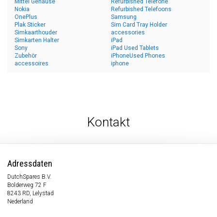
Mittel Gehäuse
Refurbished Telefone
Nokia
Refurbished Telefoons
OnePlus
Samsung
Plak Sticker
Sim Card Tray Holder
Simkaarthouder
accessories
Simkarten Halter
iPad
Sony
iPad Used Tablets
Zubehör
iPhoneUsed Phones
accessoires
iphone
Kontakt
Adressdaten
DutchSpares B.V.
Bolderweg 72 F
8243 RD, Lelystad
Nederland