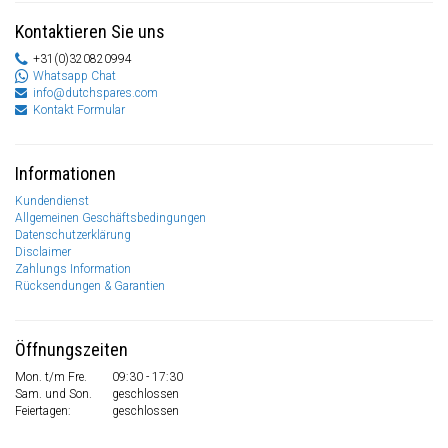
Kontaktieren Sie uns
+31(0)320820994
Whatsapp Chat
info@dutchspares.com
Kontakt Formular
Informationen
Kundendienst
Allgemeinen Geschäftsbedingungen
Datenschutzerklärung
Disclaimer
Zahlungs Information
Rücksendungen & Garantien
Öffnungszeiten
Mon. t/m Fre.
09:30 - 17:30
Sam. und Son.
geschlossen
Feiertagen:
geschlossen