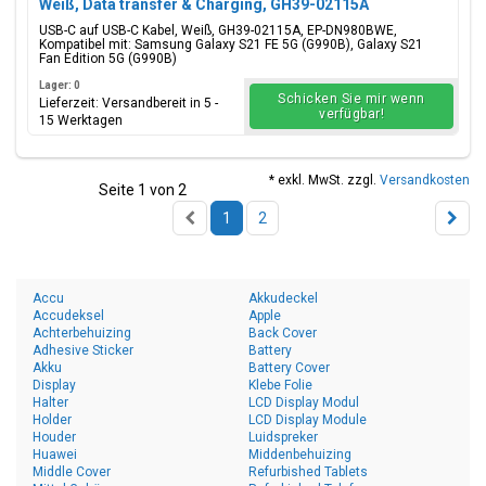
Weiß, Data transfer & Charging, GH39-02115A
USB-C auf USB-C Kabel, Weiß, GH39-02115A, EP-DN980BWE,
Kompatibel mit: Samsung Galaxy S21 FE 5G (G990B), Galaxy S21
Fan Edition 5G (G990B)
Lager: 0
Schicken Sie mir wenn
Lieferzeit: Versandbereit in 5 -
verfügbar!
15 Werktagen
* exkl. MwSt. zzgl.
Versandkosten
Seite 1 von 2
1
2
Accu
Akkudeckel
Accudeksel
Apple
Achterbehuizing
Back Cover
Adhesive Sticker
Battery
Akku
Battery Cover
Display
Klebe Folie
Halter
LCD Display Modul
Holder
LCD Display Module
Houder
Luidspreker
Huawei
Middenbehuizing
Middle Cover
Refurbished Tablets