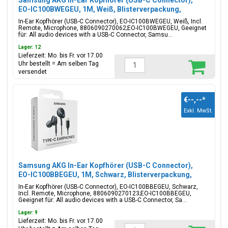
Samsung AKG In-Ear Kopfhörer (USB-C Connector),
EO-IC100BWEGEU, 1M, Weiß, Blisterverpackung,
8806090270062;EO-IC100BWEGEU
In-Ear Kopfhörer (USB-C Connector), EO-IC100BWEGEU, Weiß, Incl.
Remote, Microphone, 8806090270062;EO-IC100BWEGEU, Geeignet
für: All audio devices with a USB-C Connector, Samsu...
Lager: 12
Lieferzeit: Mo. bis Fr. vor 17.00
Uhr bestellt = Am selben Tag
versendet
€--,--
*
Exkl. MwSt.
Samsung AKG In-Ear Kopfhörer (USB-C Connector),
EO-IC100BBEGEU, 1M, Schwarz, Blisterverpackung,
8806090270123;EO-IC100BBEGEU
In-Ear Kopfhörer (USB-C Connector), EO-IC100BBEGEU, Schwarz,
Incl. Remote, Microphone, 8806090270123;EO-IC100BBEGEU,
Geeignet für: All audio devices with a USB-C Connector, Sa...
Lager: 9
Lieferzeit: Mo. bis Fr. vor 17.00