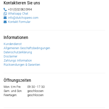
Kontaktieren Sie uns
+31(0)320820994
Whatsapp Chat
info@dutchspares.com
Kontakt Formular
Informationen
Kundendienst
Allgemeinen Geschäftsbedingungen
Datenschutzerklärung
Disclaimer
Zahlungs Information
Rücksendungen & Garantien
Öffnungszeiten
Mon. t/m Fre.
09:30 - 17:30
Sam. und Son.
geschlossen
Feiertagen:
geschlossen