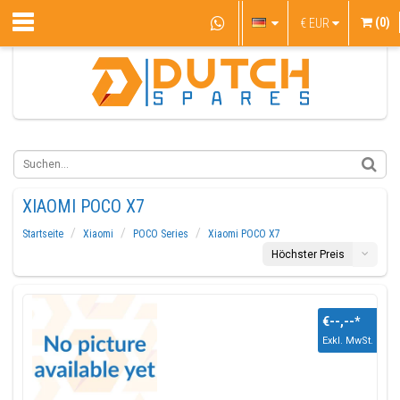
(0)
€
EUR
XIAOMI POCO X7
Startseite
Xiaomi
POCO Series
Xiaomi POCO X7
Höchster Preis
€--,--
*
Exkl. MwSt.