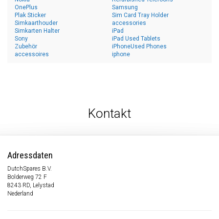
OnePlus
Samsung
Plak Sticker
Sim Card Tray Holder
Simkaarthouder
accessories
Simkarten Halter
iPad
Sony
iPad Used Tablets
Zubehör
iPhoneUsed Phones
accessoires
iphone
Kontakt
Adressdaten
DutchSpares B.V.
Bolderweg 72 F
8243 RD, Lelystad
Nederland