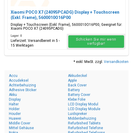
Xiaomi POCO X7 (24095PCADG) Display + Touchscreen
(Exkl. Frame), 5600010O16P00
Display + Touchscreen (Exkl. Frame), 5600010O16P00, Geeignet für:
Xiaomi POCO X7 (24095PCADG)
Lager: 0
Schicken Sie mir wenn
Lieferzeit: Versandbereit in 5 -
verfügbar!
15 Werktagen
* exkl. MwSt. zzgl.
Versandkosten
Accu
Akkudeckel
Accudeksel
Apple
Achterbehuizing
Back Cover
Adhesive Sticker
Battery
Akku
Battery Cover
Display
Klebe Folie
Halter
LCD Display Modul
Holder
LCD Display Module
Houder
Luidspreker
Huawei
Middenbehuizing
Middle Cover
Refurbished Tablets
Mittel Gehäuse
Refurbished Telefone
Nokia
Refurbished Telefoons