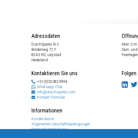
Adressdaten
Öffnun
DutchSpares B.V.
Mon. t/m 
Bolderweg 72 F
Sam. und
8243 RD, Lelystad
Feiertagen
Nederland
Kontaktieren Sie uns
Folgen 
+31(0)320820994
Whatsapp Chat
info@dutchspares.com
Kontakt Formular
Informationen
Kundendienst
Allgemeinen Geschäftsbedingungen
Datenschutzerklärung
Disclaimer