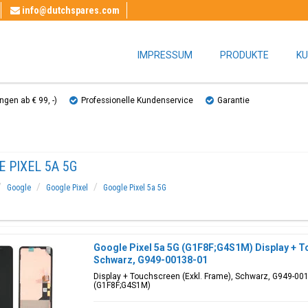
info@dutchspares.com
IMPRESSUM
PRODUKTE
KU
gen ab € 99, ​​-)
Professionelle Kundenservice
Garantie
 PIXEL 5A 5G
Google
Google Pixel
Google Pixel 5a 5G
Google Pixel 5a 5G (G1F8F;G4S1M) Display + T
Schwarz, G949-00138-01
Display + Touchscreen (Exkl. Frame), Schwarz, G949-001
(G1F8F;G4S1M)