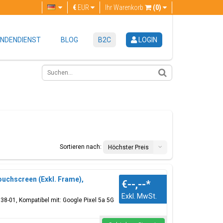
€
EUR
Ihr Warenkorb
(0)
NDENDIENST
BLOG
B2C
LOGIN
Sortieren nach:
Höchster Preis
ouchscreen (Exkl. Frame),
€--,--
*
Exkl. MwSt.
38-01, Kompatibel mit: Google Pixel 5a 5G