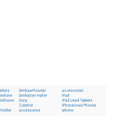
ablets
Simkaarthouder
accessories
elefone
Simkarten Halter
iPad
elefoons
Sony
iPad Used Tablets
Zubehör
iPhoneUsed Phones
 Holder
accessoires
iphone