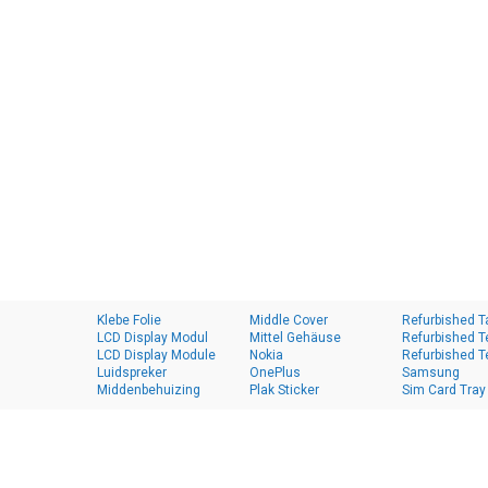
Klebe Folie
Middle Cover
Refurbished T
LCD Display Modul
Mittel Gehäuse
Refurbished T
LCD Display Module
Nokia
Refurbished T
Luidspreker
OnePlus
Samsung
Middenbehuizing
Plak Sticker
Sim Card Tray