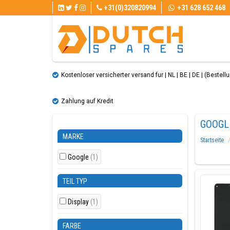
+31(0)320820994
+31 628 652 468
Kostenloser versicherter versand fur | NL | BE | DE | (Bestellun
Zahlung auf Kredit
GOOGLE
MARKE
Startseite
Google
(1)
TEIL TYP
Display
(1)
FARBE