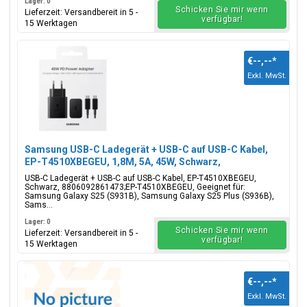
Lager: 0
Schicken Sie mir wenn
Lieferzeit: Versandbereit in 5 -
verfügbar!
15 Werktagen
€--,--
*
Exkl. MwSt.
Samsung USB-C Ladegerät + USB-C auf USB-C Kabel,
EP-T4510XBEGEU, 1,8M, 5A, 45W, Schwarz,
Blisterverpackung, 8806092861473;EP-T4510XBEGEU
USB-C Ladegerät + USB-C auf USB-C Kabel, EP-T4510XBEGEU,
Schwarz, 8806092861473;EP-T4510XBEGEU, Geeignet für:
Samsung Galaxy S25 (S931B), Samsung Galaxy S25 Plus (S936B),
Sams...
Lager: 0
Schicken Sie mir wenn
Lieferzeit: Versandbereit in 5 -
verfügbar!
15 Werktagen
€--,--
*
Exkl. MwSt.