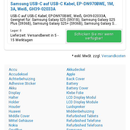
Samsung USB-C auf USB-C Kabel, EP-DN970BWE, 1M,
3A, Weiß, GH39-02033A
USB-C auf USB-C Kabel, EP-DN970BWE, Weiß, GH39-02033A,
Geeignet für: Samsung Galaxy S25 (S931B), Samsung Galaxy S25
Plus (S936B), Samsung Galaxy S25+ (S936B), Samsung Galaxy S...
Lager: 0
Schicken Sie mir wenn
Lieferzeit: Versandbereit in 5 -
verfügbar!
15 Werktagen
* exkl. MwSt. zzgl.
Versandkosten
Accu
Akkudeckel
Accudeksel
Apple
Achterbehuizing
Back Cover
Adhesive Sticker
Battery
Akku
Battery Cover
Display
Klebe Folie
Halter
LCD Display Modul
Holder
LCD Display Module
Houder
Luidspreker
Huawei
Middenbehuizing
Middle Cover
Refurbished Tablets
Mittel Gehäuse
Refurbished Telefone
Nokia
Refurbished Telefoons