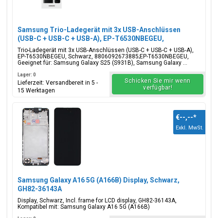
Samsung Trio-Ladegerät mit 3x USB-Anschlüssen
(USB-C + USB-C + USB-A), EP-T6530NBEGEU,
65W/25W/15W, Schwarz, Blisterverpackung,
Trio-Ladegerät mit 3x USB-Anschlüssen (USB-C + USB-C + USB-A),
8806092673885;EP-T6530NBEGEU
EP-T6530NBEGEU, Schwarz, 8806092673885;EP-T6530NBEGEU,
Geeignet für: Samsung Galaxy S25 (S931B), Samsung Galaxy ...
Lager: 0
Schicken Sie mir wenn
Lieferzeit: Versandbereit in 5 -
verfügbar!
15 Werktagen
€--,--
*
Exkl. MwSt.
Samsung Galaxy A16 5G (A166B) Display, Schwarz,
GH82-36143A
Display, Schwarz, Incl. frame for LCD display, GH82-36143A,
Kompatibel mit: Samsung Galaxy A16 5G (A166B)