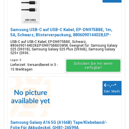
Samsung USB-C auf USB-C Kabel, EP-DN975BBE, 1m,
5A, Schwarz, Blisterverpackung, 8806090144028;EP-
DN975BBEGWW
USB-C auf USB-C Kabel, EP-DN975BBE, Schwarz,
8806090144028;EP-DN975BBEGWW, Geeignet für: Samsung Galaxy
S25 (S931B), Samsung Galaxy S25 Plus (S936B), Samsung Galaxy
S25+ (S936...
Lager: 0
Schicken Sie mir wenn
Lieferzeit: Versandbereit in 5 -
verfügbar!
15 Werktagen
€--,--
*
Exkl. MwSt.
Samsung Galaxy A16 5G (A166B) Tape/Klebeband/-
Folie Für Akkudeckel, GH81-26599A