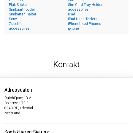
OnePlus
Samsung
Plak Sticker
Sim Card Tray Holder
Simkaarthouder
accessories
Simkarten Halter
iPad
Sony
iPad Used Tablets
Zubehör
iPhoneUsed Phones
accessoires
iphone
Kontakt
Adressdaten
DutchSpares B.V.
Bolderweg 72 F
8243 RD, Lelystad
Nederland
Kontaktieren Sie uns