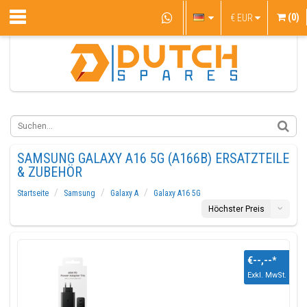
(0)
€
EUR
SAMSUNG GALAXY A16 5G (A166B) ERSATZTEILE
& ZUBEHÖR
Startseite
Samsung
Galaxy A
Galaxy A16 5G
Höchster Preis
€--,--
*
Exkl. MwSt.