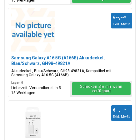
15 Werktagen
€--,--
*
Exkl. MwSt.
Samsung Galaxy A16 5G (A166B) Akkudeckel ,
Blau/Schwarz, GH98-49821A
Akkudeckel , Blau/Schwarz, GH98-49821A, Kompatibel mit:
Samsung Galaxy A16 5G (A166B)
Lager: 0
Schicken Sie mir wenn
Lieferzeit: Versandbereit in 5 -
verfügbar!
15 Werktagen
€--,--
*
Exkl. MwSt.