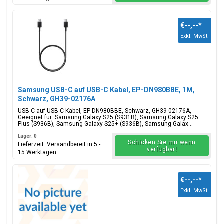
€--,--
*
Exkl. MwSt.
Samsung USB-C auf USB-C Kabel, EP-DN980BBE, 1M,
Schwarz, GH39-02176A
USB-C auf USB-C Kabel, EP-DN980BBE, Schwarz, GH39-02176A,
Geeignet für: Samsung Galaxy S25 (S931B), Samsung Galaxy S25
Plus (S936B), Samsung Galaxy S25+ (S936B), Samsung Galax...
Lager: 0
Schicken Sie mir wenn
Lieferzeit: Versandbereit in 5 -
verfügbar!
15 Werktagen
€--,--
*
Exkl. MwSt.