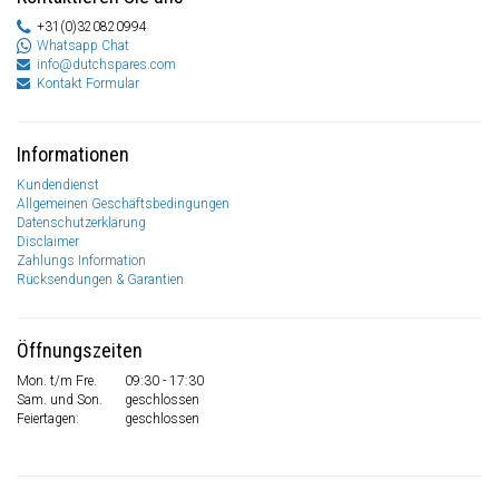
+31(0)320820994
Whatsapp Chat
info@dutchspares.com
Kontakt Formular
Informationen
Kundendienst
Allgemeinen Geschäftsbedingungen
Datenschutzerklärung
Disclaimer
Zahlungs Information
Rücksendungen & Garantien
Öffnungszeiten
Mon. t/m Fre.
09:30 - 17:30
Sam. und Son.
geschlossen
Feiertagen:
geschlossen