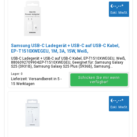
€--,--
*
Exkl. MwSt.
Samsung USB-C Ladegerät + USB-C auf USB-C Kabel,
EP-T1510XWEGEU, 1M, 3A, 15W, Weiß,
Blisterverpackung, 8806092709904;EP-T1510XWEGEU
USB-C Ladegerät + USB-C auf USB-C Kabel, EP-T1510XWEGEU, Weiß,
8806092709904;EP-T1510XWEGEU, Geeignet für: Samsung Galaxy
S25 (S931B), Samsung Galaxy S25 Plus (S936B), Samsung...
Lager: 0
Schicken Sie mir wenn
Lieferzeit: Versandbereit in 5 -
verfügbar!
15 Werktagen
€--,--
*
Exkl. MwSt.