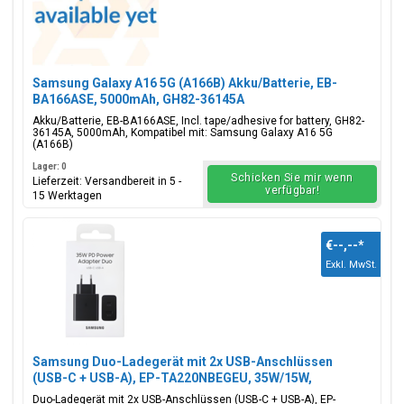
Samsung Galaxy A16 5G (A166B) Akku/Batterie, EB-
BA166ASE, 5000mAh, GH82-36145A
Akku/Batterie, EB-BA166ASE, Incl. tape/adhesive for battery, GH82-
36145A, 5000mAh, Kompatibel mit: Samsung Galaxy A16 5G
(A166B)
Lager: 0
Schicken Sie mir wenn
Lieferzeit: Versandbereit in 5 -
verfügbar!
15 Werktagen
€--,--
*
Exkl. MwSt.
Samsung Duo-Ladegerät mit 2x USB-Anschlüssen
(USB-C + USB-A), EP-TA220NBEGEU, 35W/15W,
Schwarz, Blisterverpackung, 8806092265585;EP-
Duo-Ladegerät mit 2x USB-Anschlüssen (USB-C + USB-A), EP-