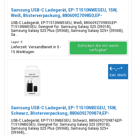
Samsung USB-C Ladegerät, EP-T1510NWEGEU, 15W,
Weiß, Blisterverpackung, 8806092709850;EP-
T1510NWEGEU
USB-C Ladegerät, EP-T1510NWEGEU, Weiß, 8806092709850;EP-
T1510NWEGEU, Geeignet für: Samsung Galaxy S25 (S931B),
Samsung Galaxy S25 Plus (S936B), Samsung Galaxy S25+ (S936B),
Sa...
Lager: 0
Schicken Sie mir wenn
Lieferzeit: Versandbereit in 5 -
verfügbar!
15 Werktagen
€--,--
*
Exkl. MwSt.
Samsung USB-C Ladegerät, EP-T1510NBEGEU, 15W,
Schwarz, Blisterverpackung, 8806092709874;EP-
T1510NBEGEU
USB-C Ladegerät, EP-T1510NBEGEU, Schwarz, 8806092709874;EP-
T1510NBEGEU, Geeignet für: Samsung Galaxy S25 (S931B),
Samsung Galaxy S25 Plus (S936B), Samsung Galaxy S25+
(S936B),...