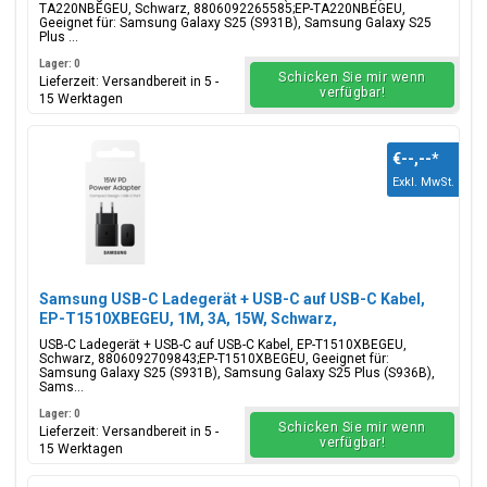
TA220NBEGEU
TA220NBEGEU, Schwarz, 8806092265585;EP-TA220NBEGEU,
Geeignet für: Samsung Galaxy S25 (S931B), Samsung Galaxy S25
Plus ...
Lager: 0
Schicken Sie mir wenn
Lieferzeit: Versandbereit in 5 -
verfügbar!
15 Werktagen
€--,--
*
Exkl. MwSt.
Samsung USB-C Ladegerät + USB-C auf USB-C Kabel,
EP-T1510XBEGEU, 1M, 3A, 15W, Schwarz,
Blisterverpackung, 8806092709843;EP-T1510XBEGEU
USB-C Ladegerät + USB-C auf USB-C Kabel, EP-T1510XBEGEU,
Schwarz, 8806092709843;EP-T1510XBEGEU, Geeignet für:
Samsung Galaxy S25 (S931B), Samsung Galaxy S25 Plus (S936B),
Sams...
Lager: 0
Schicken Sie mir wenn
Lieferzeit: Versandbereit in 5 -
verfügbar!
15 Werktagen