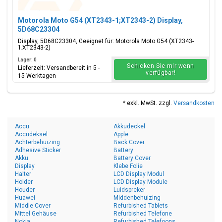
Motorola Moto G54 (XT2343-1;XT2343-2) Display,
5D68C23304
Display, 5D68C23304, Geeignet für: Motorola Moto G54 (XT2343-
1;XT2343-2)
Lager: 0
Schicken Sie mir wenn
Lieferzeit: Versandbereit in 5 -
verfügbar!
15 Werktagen
* exkl. MwSt. zzgl.
Versandkosten
Accu
Akkudeckel
Accudeksel
Apple
Achterbehuizing
Back Cover
Adhesive Sticker
Battery
Akku
Battery Cover
Display
Klebe Folie
Halter
LCD Display Modul
Holder
LCD Display Module
Houder
Luidspreker
Huawei
Middenbehuizing
Middle Cover
Refurbished Tablets
Mittel Gehäuse
Refurbished Telefone
Nokia
Refurbished Telefoons