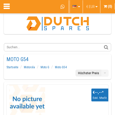
(0)
€
EUR
MOTO G54
Startseite
Motorola
Moto G
Moto G54
Höchster Preis
€--,--
*
Exkl. MwSt.