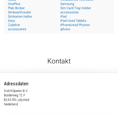
OnePlus
Samsung
Plak Sticker
Sim Card Tray Holder
Simkaarthouder
accessories
Simkarten Halter
iPad
Sony
iPad Used Tablets
Zubehör
iPhoneUsed Phones
accessoires
iphone
Kontakt
Adressdaten
DutchSpares B.V.
Bolderweg 72 F
8243 RD, Lelystad
Nederland