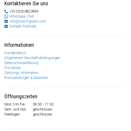
Kontaktieren Sie uns
+31(0)320820994
Whatsapp Chat
info@dutchspares.com
Kontakt Formular
Informationen
Kundendienst
Allgemeinen Geschäftsbedingungen
Datenschutzerklärung
Disclaimer
Zahlungs Information
Rücksendungen & Garantien
Öffnungszeiten
Mon. t/m Fre.
09:30 - 17:30
Sam. und Son.
geschlossen
Feiertagen:
geschlossen