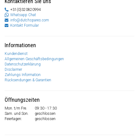
Kontaktieren Sie uns
+31(0)320820994
Whatsapp Chat
info@dutchspares.com
Kontakt Formular
Informationen
Kundendienst
Allgemeinen Geschäftsbedingungen
Datenschutzerklärung
Disclaimer
Zahlungs Information
Rücksendungen & Garantien
Öffnungszeiten
Mon. t/m Fre.
09:30 - 17:30
Sam. und Son.
geschlossen
Feiertagen:
geschlossen