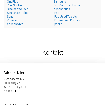
OnePlus
Samsung
Plak Sticker
Sim Card Tray Holder
Simkaarthouder
accessories
Simkarten Halter
iPad
Sony
iPad Used Tablets
Zubehör
iPhoneUsed Phones
accessoires
iphone
Kontakt
Adressdaten
DutchSpares B.V.
Bolderweg 72 F
8243 RD, Lelystad
Nederland