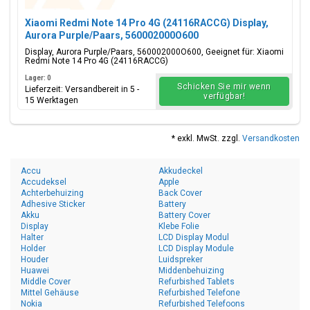
Xiaomi Redmi Note 14 Pro 4G (24116RACCG) Display,
Aurora Purple/Paars, 560002000O600
Display, Aurora Purple/Paars, 560002000O600, Geeignet für: Xiaomi
Redmi Note 14 Pro 4G (24116RACCG)
Lager: 0
Schicken Sie mir wenn
Lieferzeit: Versandbereit in 5 -
verfügbar!
15 Werktagen
* exkl. MwSt. zzgl.
Versandkosten
Accu
Akkudeckel
Accudeksel
Apple
Achterbehuizing
Back Cover
Adhesive Sticker
Battery
Akku
Battery Cover
Display
Klebe Folie
Halter
LCD Display Modul
Holder
LCD Display Module
Houder
Luidspreker
Huawei
Middenbehuizing
Middle Cover
Refurbished Tablets
Mittel Gehäuse
Refurbished Telefone
Nokia
Refurbished Telefoons