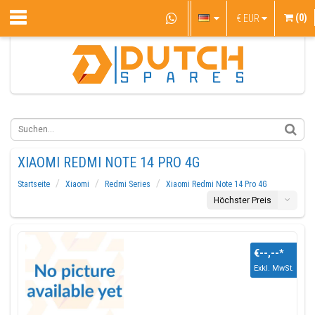
(0)
€
EUR
XIAOMI REDMI NOTE 14 PRO 4G
Startseite
Xiaomi
Redmi Series
Xiaomi Redmi Note 14 Pro 4G
Höchster Preis
€--,--
*
Exkl. MwSt.