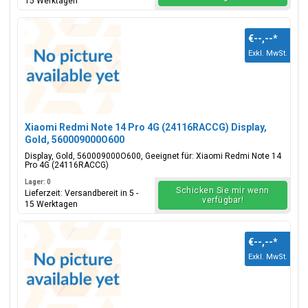
15 Werktagen
€--,--
*
Exkl. MwSt.
Xiaomi Redmi Note 14 Pro 4G (24116RACCG) Display,
Gold, 560009000O600
Display, Gold, 560009000O600, Geeignet für: Xiaomi Redmi Note 14
Pro 4G (24116RACCG)
Lager: 0
Schicken Sie mir wenn
Lieferzeit: Versandbereit in 5 -
verfügbar!
15 Werktagen
€--,--
*
Exkl. MwSt.