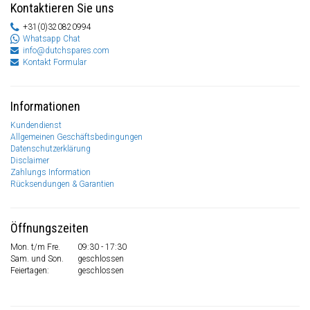
Kontaktieren Sie uns
+31(0)320820994
Whatsapp Chat
info@dutchspares.com
Kontakt Formular
Informationen
Kundendienst
Allgemeinen Geschäftsbedingungen
Datenschutzerklärung
Disclaimer
Zahlungs Information
Rücksendungen & Garantien
Öffnungszeiten
Mon. t/m Fre.
09:30 - 17:30
Sam. und Son.
geschlossen
Feiertagen:
geschlossen