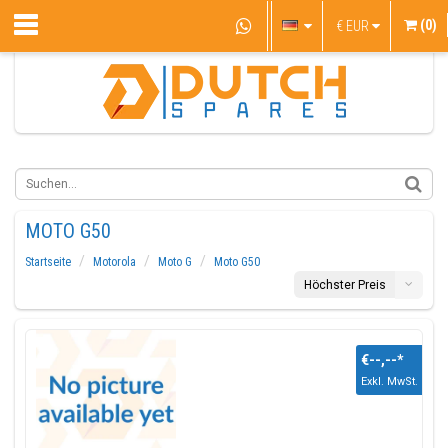
(0)
€
EUR
MOTO G50
Startseite
Motorola
Moto G
Moto G50
Höchster Preis
€--,--
*
Exkl. MwSt.