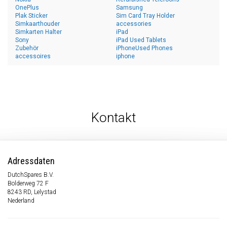
OnePlus
Samsung
Plak Sticker
Sim Card Tray Holder
Simkaarthouder
accessories
Simkarten Halter
iPad
Sony
iPad Used Tablets
Zubehör
iPhoneUsed Phones
accessoires
iphone
Kontakt
Adressdaten
DutchSpares B.V.
Bolderweg 72 F
8243 RD, Lelystad
Nederland