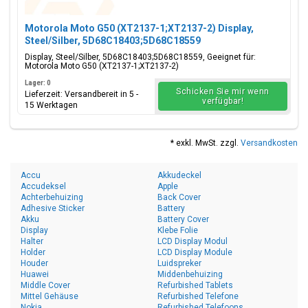
Motorola Moto G50 (XT2137-1;XT2137-2) Display,
Steel/Silber, 5D68C18403;5D68C18559
Display, Steel/Silber, 5D68C18403;5D68C18559, Geeignet für:
Motorola Moto G50 (XT2137-1;XT2137-2)
Lager: 0
Schicken Sie mir wenn
Lieferzeit: Versandbereit in 5 -
verfügbar!
15 Werktagen
* exkl. MwSt. zzgl.
Versandkosten
Accu
Akkudeckel
Accudeksel
Apple
Achterbehuizing
Back Cover
Adhesive Sticker
Battery
Akku
Battery Cover
Display
Klebe Folie
Halter
LCD Display Modul
Holder
LCD Display Module
Houder
Luidspreker
Huawei
Middenbehuizing
Middle Cover
Refurbished Tablets
Mittel Gehäuse
Refurbished Telefone
Nokia
Refurbished Telefoons