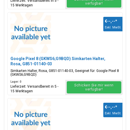
Lieferzeit: Versandbereit in 5 -
verfügbar!
15 Werktagen
€--,--
*
Exkl. MwSt.
Google Pixel 8 (GKWS6;G9BQD) Simkarten Halter,
Rosa, G851-01140-03
Simkarten Halter, Rosa, G851-01140-03, Geeignet für: Google Pixel 8
(GKWS6;G9BQD)
Lager: 0
Schicken Sie mir wenn
Lieferzeit: Versandbereit in 5 -
verfügbar!
15 Werktagen
€--,--
*
Exkl. MwSt.