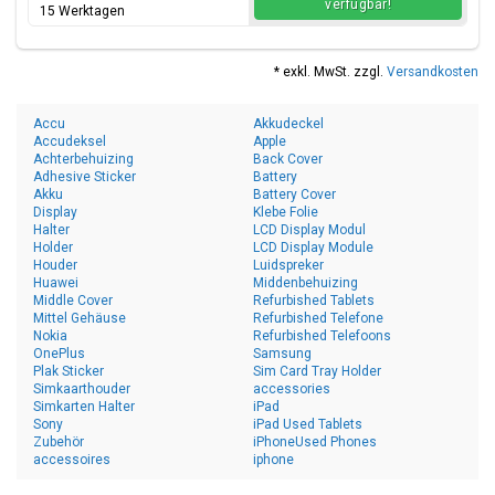
verfügbar!
15 Werktagen
* exkl. MwSt. zzgl.
Versandkosten
Accu
Akkudeckel
Accudeksel
Apple
Achterbehuizing
Back Cover
Adhesive Sticker
Battery
Akku
Battery Cover
Display
Klebe Folie
Halter
LCD Display Modul
Holder
LCD Display Module
Houder
Luidspreker
Huawei
Middenbehuizing
Middle Cover
Refurbished Tablets
Mittel Gehäuse
Refurbished Telefone
Nokia
Refurbished Telefoons
OnePlus
Samsung
Plak Sticker
Sim Card Tray Holder
Simkaarthouder
accessories
Simkarten Halter
iPad
Sony
iPad Used Tablets
Zubehör
iPhoneUsed Phones
accessoires
iphone