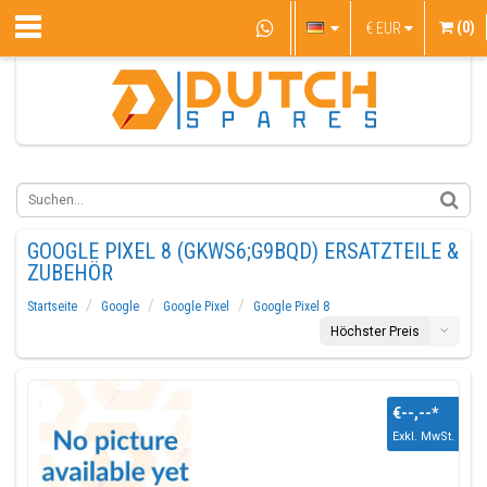
(0)
€
EUR
GOOGLE PIXEL 8 (GKWS6;G9BQD) ERSATZTEILE &
ZUBEHÖR
Startseite
Google
Google Pixel
Google Pixel 8
Höchster Preis
€--,--
*
Exkl. MwSt.