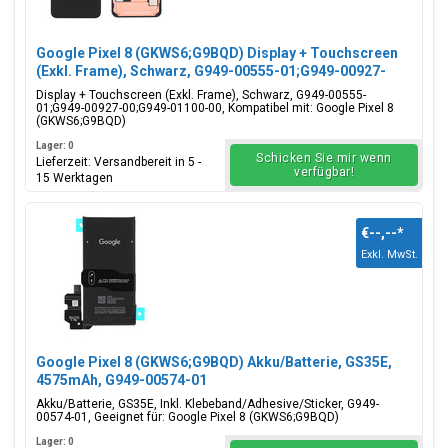
Google Pixel 8 (GKWS6;G9BQD) Display + Touchscreen
(Exkl. Frame), Schwarz, G949-00555-01;G949-00927-
00;G949-01100-00
Display + Touchscreen (Exkl. Frame), Schwarz, G949-00555-
01;G949-00927-00;G949-01100-00, Kompatibel mit: Google Pixel 8
(GKWS6;G9BQD)
Lager: 0
Schicken Sie mir wenn
Lieferzeit: Versandbereit in 5 -
verfügbar!
15 Werktagen
€--,--
*
Exkl. MwSt.
Google Pixel 8 (GKWS6;G9BQD) Akku/Batterie, GS35E,
4575mAh, G949-00574-01
Akku/Batterie, GS35E, Inkl. Klebeband/Adhesive/Sticker, G949-
00574-01, Geeignet für: Google Pixel 8 (GKWS6;G9BQD)
Lager: 0