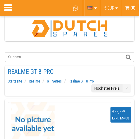
(0)
€
EUR
REALME GT 8 PRO
Startseite
Realme
GT Series
Realme GT 8 Pro
Höchster Preis
€--,--
*
Exkl. MwSt.