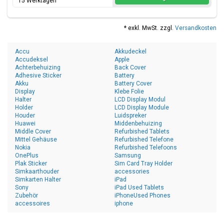
15 Werktagen
* exkl. MwSt. zzgl.
Versandkosten
Accu
Akkudeckel
Accudeksel
Apple
Achterbehuizing
Back Cover
Adhesive Sticker
Battery
Akku
Battery Cover
Display
Klebe Folie
Halter
LCD Display Modul
Holder
LCD Display Module
Houder
Luidspreker
Huawei
Middenbehuizing
Middle Cover
Refurbished Tablets
Mittel Gehäuse
Refurbished Telefone
Nokia
Refurbished Telefoons
OnePlus
Samsung
Plak Sticker
Sim Card Tray Holder
Simkaarthouder
accessories
Simkarten Halter
iPad
Sony
iPad Used Tablets
Zubehör
iPhoneUsed Phones
accessoires
iphone