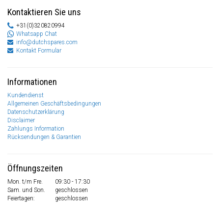
Kontaktieren Sie uns
+31(0)320820994
Whatsapp Chat
info@dutchspares.com
Kontakt Formular
Informationen
Kundendienst
Allgemeinen Geschäftsbedingungen
Datenschutzerklärung
Disclaimer
Zahlungs Information
Rücksendungen & Garantien
Öffnungszeiten
Mon. t/m Fre.
09:30 - 17:30
Sam. und Son.
geschlossen
Feiertagen:
geschlossen