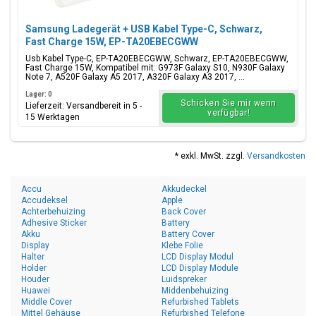
Samsung Ladegerät + USB Kabel Type-C, Schwarz,
Fast Charge 15W, EP-TA20EBECGWW
Usb Kabel Type-C, EP-TA20EBECGWW, Schwarz, EP-TA20EBECGWW,
Fast Charge 15W, Kompatibel mit: G973F Galaxy S10, N930F Galaxy
Note 7, A520F Galaxy A5 2017, A320F Galaxy A3 2017, ...
Lager: 0
Schicken Sie mir wenn
Lieferzeit: Versandbereit in 5 -
verfügbar!
15 Werktagen
* exkl. MwSt. zzgl.
Versandkosten
Accu
Akkudeckel
Accudeksel
Apple
Achterbehuizing
Back Cover
Adhesive Sticker
Battery
Akku
Battery Cover
Display
Klebe Folie
Halter
LCD Display Modul
Holder
LCD Display Module
Houder
Luidspreker
Huawei
Middenbehuizing
Middle Cover
Refurbished Tablets
Mittel Gehäuse
Refurbished Telefone