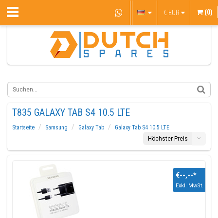
(0)
€
EUR
T835 GALAXY TAB S4 10.5 LTE
Startseite
Samsung
Galaxy Tab
Galaxy Tab S4 10.5 LTE
Höchster Preis
€--,--
*
Exkl. MwSt.