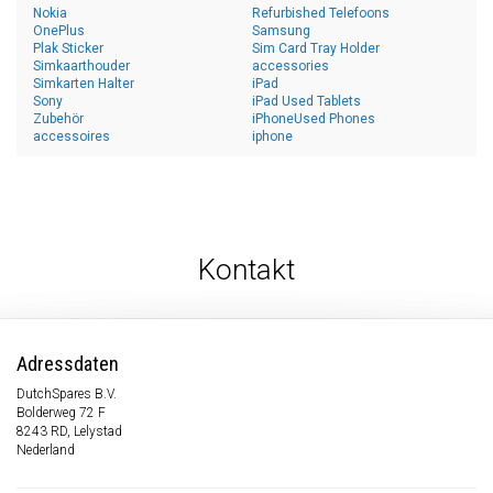
Nokia
Refurbished Telefoons
OnePlus
Samsung
Plak Sticker
Sim Card Tray Holder
Simkaarthouder
accessories
Simkarten Halter
iPad
Sony
iPad Used Tablets
Zubehör
iPhoneUsed Phones
accessoires
iphone
Kontakt
Adressdaten
DutchSpares B.V.
Bolderweg 72 F
8243 RD, Lelystad
Nederland