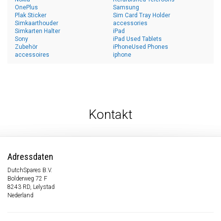
OnePlus
Samsung
Plak Sticker
Sim Card Tray Holder
Simkaarthouder
accessories
Simkarten Halter
iPad
Sony
iPad Used Tablets
Zubehör
iPhoneUsed Phones
accessoires
iphone
Kontakt
Adressdaten
DutchSpares B.V.
Bolderweg 72 F
8243 RD, Lelystad
Nederland