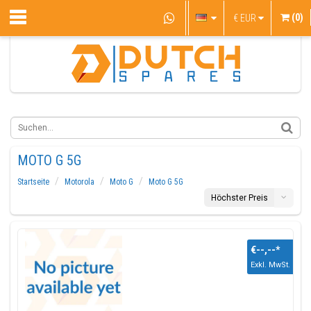
(0)
€
EUR
MOTO G 5G
Startseite
Motorola
Moto G
Moto G 5G
Höchster Preis
€--,--
*
Exkl. MwSt.