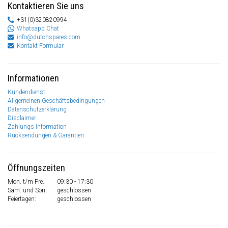
Kontaktieren Sie uns
+31(0)320820994
Whatsapp Chat
info@dutchspares.com
Kontakt Formular
Informationen
Kundendienst
Allgemeinen Geschäftsbedingungen
Datenschutzerklärung
Disclaimer
Zahlungs Information
Rücksendungen & Garantien
Öffnungszeiten
Mon. t/m Fre.
09:30 - 17:30
Sam. und Son.
geschlossen
Feiertagen:
geschlossen