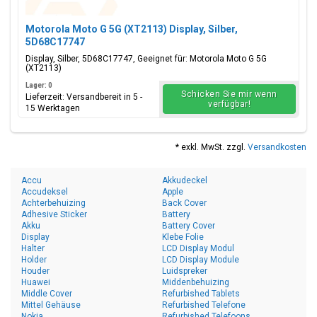
Motorola Moto G 5G (XT2113) Display, Silber,
5D68C17747
Display, Silber, 5D68C17747, Geeignet für: Motorola Moto G 5G
(XT2113)
Lager: 0
Schicken Sie mir wenn
Lieferzeit: Versandbereit in 5 -
verfügbar!
15 Werktagen
* exkl. MwSt. zzgl.
Versandkosten
Accu
Akkudeckel
Accudeksel
Apple
Achterbehuizing
Back Cover
Adhesive Sticker
Battery
Akku
Battery Cover
Display
Klebe Folie
Halter
LCD Display Modul
Holder
LCD Display Module
Houder
Luidspreker
Huawei
Middenbehuizing
Middle Cover
Refurbished Tablets
Mittel Gehäuse
Refurbished Telefone
Nokia
Refurbished Telefoons