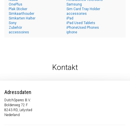
OnePlus
Samsung
Plak Sticker
Sim Card Tray Holder
Simkaarthouder
accessories
Simkarten Halter
iPad
Sony
iPad Used Tablets
Zubehör
iPhoneUsed Phones
accessoires
iphone
Kontakt
Adressdaten
DutchSpares B.V.
Bolderweg 72 F
8243 RD, Lelystad
Nederland