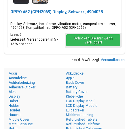
OPPO A52 (CPH2069) Display, Schwarz, 4904028
Display, Schwarz, Incl. frame, vibration motor, earspeaker/receiver,
4904028, Kompatibel mit: OPPO A52 (CPH2069)
Lager: 0
Schicken Sie mir wenn
Lieferzeit: Versandbereit in 5 -
verfügbar!
15 Werktagen
* exkl. MwSt. zzgl.
Versandkosten
Accu
Akkudeckel
Accudeksel
Apple
Achterbehuizing
Back Cover
Adhesive Sticker
Battery
Akku
Battery Cover
Display
Klebe Folie
Halter
LCD Display Modul
Holder
LCD Display Module
Houder
Luidspreker
Huawei
Middenbehuizing
Middle Cover
Refurbished Tablets
Mittel Gehäuse
Refurbished Telefone
Nokia
Refurbished Telefoons