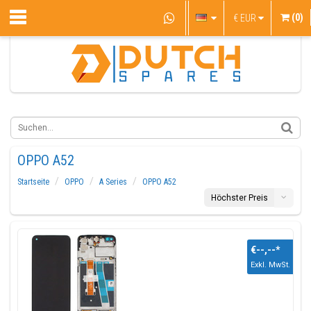
(0)
€
EUR
OPPO A52
Startseite
OPPO
A Series
OPPO A52
Höchster Preis
€--,--
*
Exkl. MwSt.