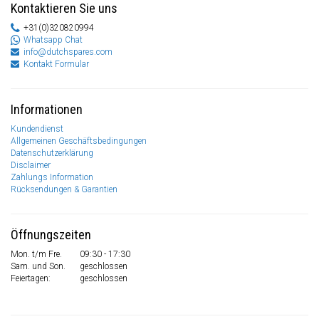
Kontaktieren Sie uns
+31(0)320820994
Whatsapp Chat
info@dutchspares.com
Kontakt Formular
Informationen
Kundendienst
Allgemeinen Geschäftsbedingungen
Datenschutzerklärung
Disclaimer
Zahlungs Information
Rücksendungen & Garantien
Öffnungszeiten
Mon. t/m Fre.
09:30 - 17:30
Sam. und Son.
geschlossen
Feiertagen:
geschlossen