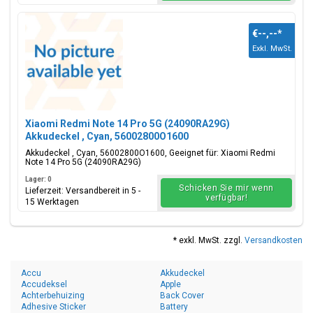
€--,--
*
Exkl. MwSt.
Xiaomi Redmi Note 14 Pro 5G (24090RA29G)
Akkudeckel , Cyan, 56002800O1600
Akkudeckel , Cyan, 56002800O1600, Geeignet für: Xiaomi Redmi
Note 14 Pro 5G (24090RA29G)
Lager: 0
Schicken Sie mir wenn
Lieferzeit: Versandbereit in 5 -
verfügbar!
15 Werktagen
* exkl. MwSt. zzgl.
Versandkosten
Accu
Akkudeckel
Accudeksel
Apple
Achterbehuizing
Back Cover
Adhesive Sticker
Battery