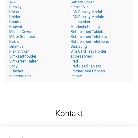
Akku
Battery Cover
Display
Klebe Folie
Halter
LCD Display Modul
Holder
LCD Display Module
Houder
Luidspreker
Huawei
Middenbehuizing
Middle Cover
Refurbished Tablets
Mittel Gehäuse
Refurbished Telefone
Nokia
Refurbished Telefoons
OnePlus
Samsung
Plak Sticker
Sim Card Tray Holder
Simkaarthouder
accessories
Simkarten Halter
iPad
Sony
iPad Used Tablets
Zubehör
iPhoneUsed Phones
accessoires
iphone
Kontakt