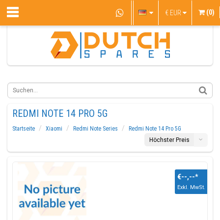
(0)
€
EUR
REDMI NOTE 14 PRO 5G
Startseite
Xiaomi
Redmi Note Series
Redmi Note 14 Pro 5G
Höchster Preis
€--,--
*
Exkl. MwSt.