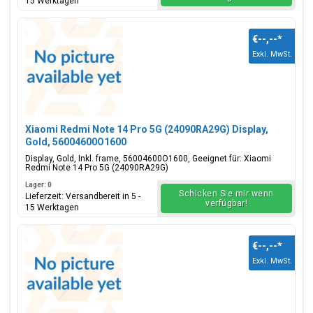
15 Werktagen
€--,--
*
Exkl. MwSt.
Xiaomi Redmi Note 14 Pro 5G (24090RA29G) Display,
Gold, 56004600O1600
Display, Gold, Inkl. frame, 56004600O1600, Geeignet für: Xiaomi
Redmi Note 14 Pro 5G (24090RA29G)
Lager: 0
Schicken Sie mir wenn
Lieferzeit: Versandbereit in 5 -
verfügbar!
15 Werktagen
€--,--
*
Exkl. MwSt.