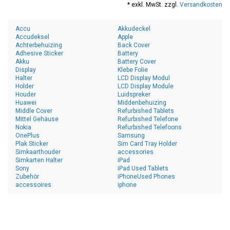
* exkl. MwSt. zzgl.
Versandkosten
Die beliebtesten Teile für Samsung Galaxy A7 2018 gehören
lcd-Display
, Batterieabdeckung, Akku, Ladeanschluss USB-C-
Accu
Akkudeckel
Anschluss, SIM-Kartenhalter und Klebeband Aufkleber. Sie
Accudeksel
Apple
Achterbehuizing
Back Cover
suchen ein anderes
Galaxy A
Modell? Alle verfügbaren
Adhesive Sticker
Battery
Samsung Galaxy A Modelle
anzeigen.
Akku
Battery Cover
Display
Klebe Folie
Halter
LCD Display Modul
Holder
LCD Display Module
Houder
Luidspreker
Huawei
Middenbehuizing
Middle Cover
Refurbished Tablets
Mittel Gehäuse
Refurbished Telefone
Nokia
Refurbished Telefoons
OnePlus
Samsung
Plak Sticker
Sim Card Tray Holder
Simkaarthouder
accessories
Simkarten Halter
iPad
Sony
iPad Used Tablets
Zubehör
iPhoneUsed Phones
accessoires
iphone