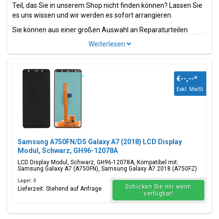
Teil, das Sie in unserem Shop nicht finden können? Lassen Sie
es uns wissen und wir werden es sofort arrangieren.
Sie können aus einer großen Auswahl an Reparaturteilen
wählen. Dies sind Teile und Zubehör wie z.B.
Bildschirme
,
Ladeanschlüsse, Strom- und Volumenflexkabel.
Suchen Sie nach einem anderen Modell der Galaxy A-Serie?
Wir haben auch
Samsung Galaxy A8 2018 Ersatzteile
in
€--,--
*
unserem umfangreichen Sortiment.
Exkl. MwSt.
Model(le)
Samsung Galaxy A7 2018
Modellcode(s)
Samsung A750FN/DS Galaxy A7 (2018) LCD Display
SM-A750F, SM-A750FN, SM-A750G, SM-A750GN, SM-
Modul, Schwarz, GH96-12078A
A750C, SM-A750X, SM-A750N
LCD Display Modul, Schwarz, GH96-12078A, Kompatibel mit:
Samsung Galaxy A7 (A750FN), Samsung Galaxy A7 2018 (A750FZ)
Farbe(n)
Lager: 0
Black, blue, gold, pink
Schicken Sie mir wenn
Lieferzeit: Stehend auf Anfrage
verfügbar!