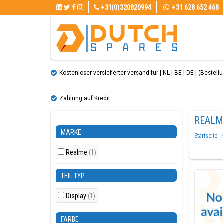
+31(0)320820994
+31 628 652 468
Kostenloser versicherter versand fur | NL | BE | DE | (Bestellun
Zahlung auf Kredit
REALM
MARKE
Startseite
Realme
(1)
TEIL TYP
Display
(1)
FARBE