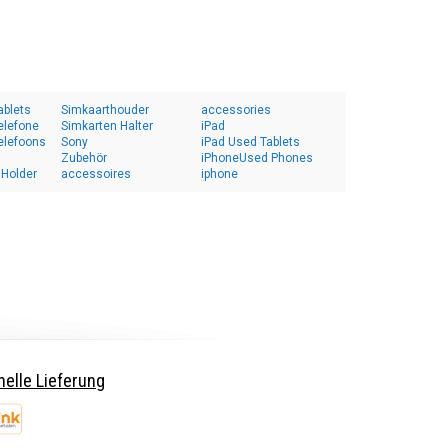
ablets
Simkaarthouder
accessories
elefone
Simkarten Halter
iPad
elefoons
Sony
iPad Used Tablets
Zubehör
iPhoneUsed Phones
 Holder
accessoires
iphone
elle Lieferung