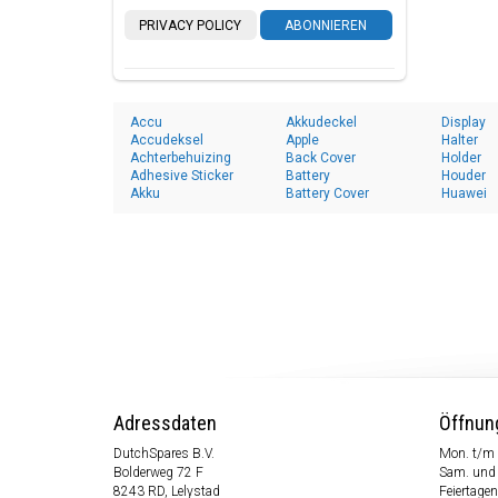
PRIVACY POLICY
ABONNIEREN
Accu
Akkudeckel
Display
Accudeksel
Apple
Halter
Achterbehuizing
Back Cover
Holder
Adhesive Sticker
Battery
Houder
Akku
Battery Cover
Huawei
Adressdaten
Öffnun
DutchSpares B.V.
Mon. t/m 
Bolderweg 72 F
Sam. und
8243 RD, Lelystad
Feiertagen