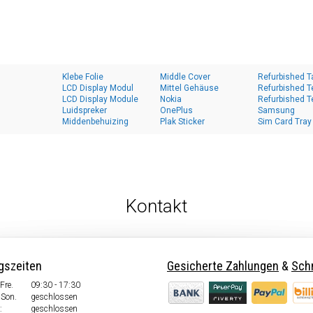
Klebe Folie
Middle Cover
Refurbished T
LCD Display Modul
Mittel Gehäuse
Refurbished T
LCD Display Module
Nokia
Refurbished T
Luidspreker
OnePlus
Samsung
Middenbehuizing
Plak Sticker
Sim Card Tray
Kontakt
gszeiten
Gesicherte Zahlungen
&
Schn
Fre.
09:30 - 17:30
 Son.
geschlossen
:
geschlossen