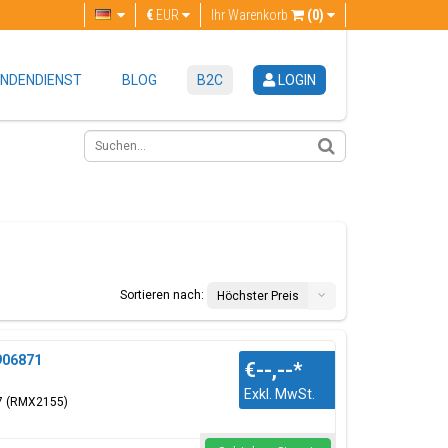
€
EUR
Ihr Warenkorb
(0)
NDENDIENST
BLOG
B2C
LOGIN
Sortieren nach:
Höchster Preis
4906871
€--,--
*
Exkl. MwSt.
 7 (RMX2155)