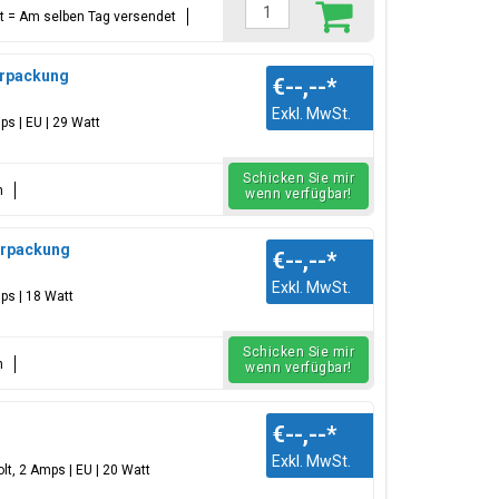
ellt = Am selben Tag versendet
terpackung
€--,--
*
Exkl. MwSt.
ps | EU | 29 Watt
Schicken Sie mir
n
wenn verfügbar!
terpackung
€--,--
*
Exkl. MwSt.
ps | 18 Watt
Schicken Sie mir
n
wenn verfügbar!
€--,--
*
Exkl. MwSt.
lt, 2 Amps | EU | 20 Watt