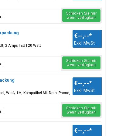
Schicken Sie mir
n
wenn verfügbar!
terpackung
€--,--
*
Exkl. MwSt.
lt, 2 Amps | EU | 20 Watt
Schicken Sie mir
n
wenn verfügbar!
rpackung
€--,--
*
Exkl. MwSt.
l, Weiß, 1M, Kompatibel Mit Dem iPhone,
Schicken Sie mir
n
wenn verfügbar!
€--,--
*