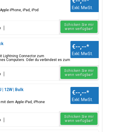
€--,--
*
Exkl. MwSt.
Apple iPhone, iPad, iPod
Schicken Sie mir
n
wenn verfügbar!
ck
€--,--
*
Exkl. MwSt.
mit Lightning Connector zum
nes Computers. Oder du verbindest es zum
Schicken Sie mir
n
wenn verfügbar!
 | 12W | Bulk
€--,--
*
Exkl. MwSt.
l mit dem Apple iPad, iPhone
Schicken Sie mir
n
wenn verfügbar!