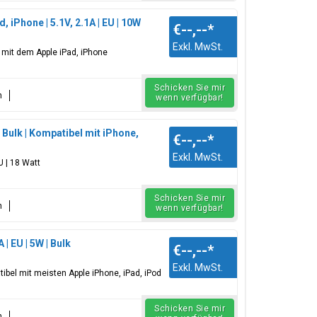
iPhone | 5.1V, 2.1A | EU | 10W
€--,--
*
Exkl. MwSt.
l mit dem Apple iPad, iPhone
Schicken Sie mir
n
wenn verfügbar!
 Bulk | Kompatibel mit iPhone,
€--,--
*
Exkl. MwSt.
U | 18 Watt
Schicken Sie mir
n
wenn verfügbar!
| EU | 5W | Bulk
€--,--
*
Exkl. MwSt.
tibel mit meisten Apple iPhone, iPad, iPod
Schicken Sie mir
n