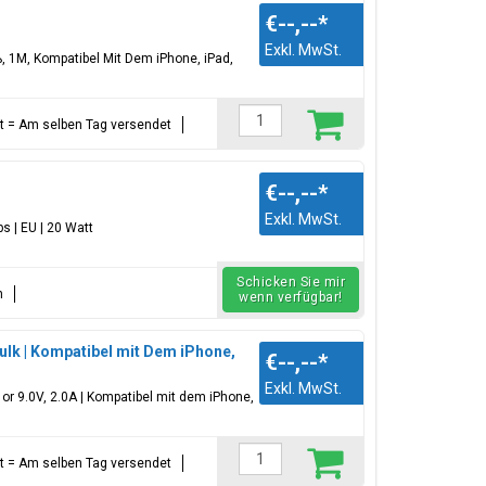
€--,--
*
Exkl. MwSt.
 1M, Kompatibel Mit Dem iPhone, iPad,
ellt = Am selben Tag versendet
€--,--
*
Exkl. MwSt.
s | EU | 20 Watt
Schicken Sie mir
n
wenn verfügbar!
Bulk | Kompatibel mit Dem iPhone,
€--,--
*
Exkl. MwSt.
 or 9.0V, 2.0A | Kompatibel mit dem iPhone,
ellt = Am selben Tag versendet