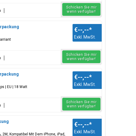
Schicken Sie mir
n
wenn verfügbar!
terpackung
€--,--
*
Exkl. MwSt.
arriant
Schicken Sie mir
n
wenn verfügbar!
terpackung
€--,--
*
Exkl. MwSt.
ps | EU | 18 Watt
Schicken Sie mir
n
wenn verfügbar!
ckung
€--,--
*
Exkl. MwSt.
 2M, Kompatibel Mit Dem iPhone, iPad,