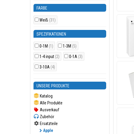
FARBE
Weiß
(31)
SPEZIFIKATIONEN
0-1M
(1)
1-3M
(5)
1-4 input
(2)
0-1A
(3)
3-10A
(4)
UNSERE PRODUKTE
Katalog
Alle Produkte
Ausverkauf
Zubehör
Ersatzteile
Apple