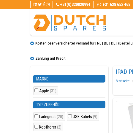
+31(0)320820994
+31 628 652 468
Kostenloser versicherter versand fur | NL | BE | DE | (Bestellun
Zahlung auf Kredit
IPAD P
MARKE
Startseite
Apple
(31)
TYP ZUBEHÖR
Ladegerät
(20)
USB-Kabels
(9)
Kopfhörer
(2)