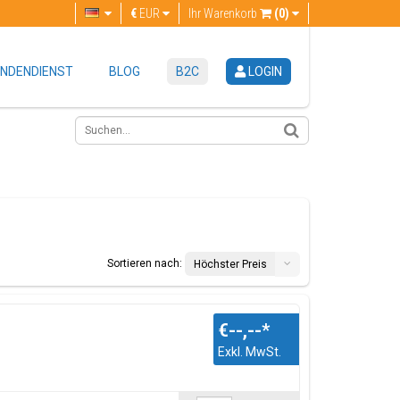
€
EUR
Ihr Warenkorb
(0)
NDENDIENST
BLOG
B2C
LOGIN
Sortieren nach:
Höchster Preis
€--,--
*
Exkl. MwSt.