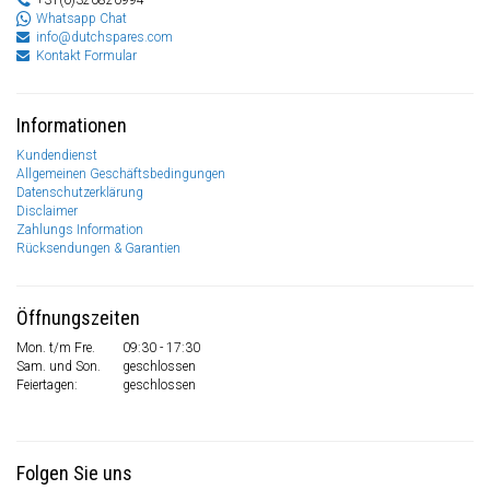
+31(0)320820994
Whatsapp Chat
info@dutchspares.com
Kontakt Formular
Informationen
Kundendienst
Allgemeinen Geschäftsbedingungen
Datenschutzerklärung
Disclaimer
Zahlungs Information
Rücksendungen & Garantien
Öffnungszeiten
Mon. t/m Fre.
09:30 - 17:30
Sam. und Son.
geschlossen
Feiertagen:
geschlossen
Folgen Sie uns