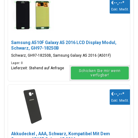
€--,--
*
Exkl. MwSt.
Die beliebtesten Teile für Samsung Galaxy A5 2016 gehören
lcd-Display
, Batterieabdeckung, Akku, Ladeanschluss USB-C-
Anschluss, SIM-Kartenhalter und Klebeband Aufkleber. Sie
suchen ein anderes
Galaxy A
Modell? Alle verfügbaren
Samsung Galaxy A Modelle
anzeigen.
Samsung A510F Galaxy A5 2016 LCD Display Modul,
Schwarz, GH97-18250B
Schwarz, GH97-18250B, Samsung Galaxy A5 2016 (A501F)
Lager: 0
Lieferzeit: Stehend auf Anfrage
Schicken Sie mir wenn
verfügbar!
€--,--
*
Exkl. MwSt.
Akkudeckel , AAA, Schwarz, Kompatibel Mit Dem