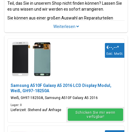
Teil, das Sie in unserem Shop nicht finden können? Lassen Sie
es uns wissen und wir werden es sofort arrangieren.
Sie können aus einer großen Auswahl an Reparaturteilen
wählen. Dies sind Teile und Zubehör wie z.B.
Bildschirme
,
Ladeanschlüsse, Strom- und Volumenflexkabel.
Suchen Sie nach einem anderen Modell der Galaxy A-Serie?
Wir haben auch
Samsung Galaxy A7 2016 Ersatzteile
in
€--,--
*
unserem umfangreichen Sortiment.
Exkl. MwSt.
Model(le)
Samsung Galaxy A5 2016
Modellcode(s)
Samsung A510F Galaxy A5 2016 LCD Display Modul,
SM-A5100, SM-A510F, SM-A510M, SM-A510Y, SM-
Weiß, GH97-18250A
A510FD, SM-A5108, SM-A510S, SM-A510K, SM-A510L,
Weiß, GH97-18250A, Samsung A510F Galaxy A5 2016
SM-A510
Lager: 0
Lieferzeit: Stehend auf Anfrage
Farbe(n)
Schicken Sie mir wenn
verfügbar!
Black, White, Gold, Pink