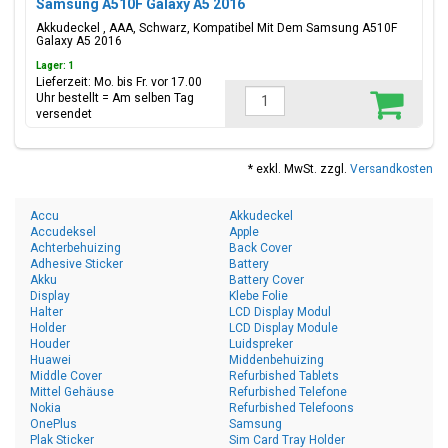
Samsung A510F Galaxy A5 2016
Akkudeckel , AAA, Schwarz, Kompatibel Mit Dem Samsung A510F
Galaxy A5 2016
Lager: 1
Lieferzeit: Mo. bis Fr. vor 17.00
Uhr bestellt = Am selben Tag
versendet
* exkl. MwSt. zzgl.
Versandkosten
Accu
Akkudeckel
Accudeksel
Apple
Achterbehuizing
Back Cover
Adhesive Sticker
Battery
Akku
Battery Cover
Display
Klebe Folie
Halter
LCD Display Modul
Holder
LCD Display Module
Houder
Luidspreker
Huawei
Middenbehuizing
Middle Cover
Refurbished Tablets
Mittel Gehäuse
Refurbished Telefone
Nokia
Refurbished Telefoons
OnePlus
Samsung
Plak Sticker
Sim Card Tray Holder