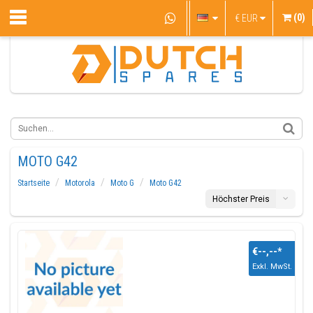
(0)
€
EUR
MOTO G42
Startseite
Motorola
Moto G
Moto G42
Höchster Preis
€--,--
*
Exkl. MwSt.