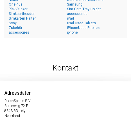
OnePlus
Samsung
Plak Sticker
Sim Card Tray Holder
Simkaarthouder
accessories
Simkarten Halter
iPad
Sony
iPad Used Tablets
Zubehör
iPhoneUsed Phones
accessoires
iphone
Kontakt
Adressdaten
DutchSpares B.V.
Bolderweg 72 F
8243 RD, Lelystad
Nederland