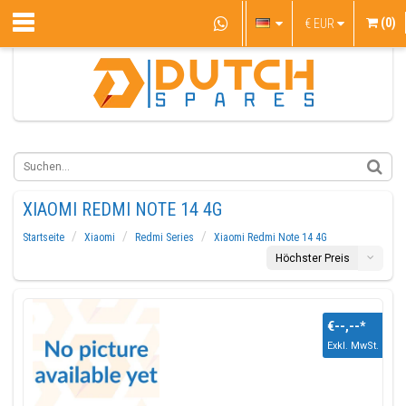
(0)
€
EUR
XIAOMI REDMI NOTE 14 4G
Startseite
Xiaomi
Redmi Series
Xiaomi Redmi Note 14 4G
Höchster Preis
€--,--
*
Exkl. MwSt.