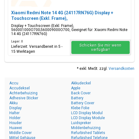
Xiaomi Redmi Note 14 4G (24117RN76G) Display +
Touchscreen (Exkl. Frame),
560001000O700;560009000O700
Display + Touchscreen (Exkl. Frame),
560001000O700;560009000O700, Geeignet für: Xiaomi Redmi Note
14 4G (24117RN76G)
Lager: 0
Schicken Sie mir wenn
Lieferzeit: Versandbereit in 5 -
verfügbar!
15 Werktagen
* exkl. MwSt. zzgl.
Versandkosten
Accu
Akkudeckel
Accudeksel
Apple
Achterbehuizing
Back Cover
Adhesive Sticker
Battery
Akku
Battery Cover
Display
Klebe Folie
Halter
LCD Display Modul
Holder
LCD Display Module
Houder
Luidspreker
Huawei
Middenbehuizing
Middle Cover
Refurbished Tablets
Mittel Gehäuse
Refurbished Telefone