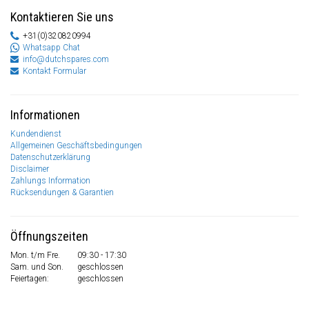
Kontaktieren Sie uns
+31(0)320820994
Whatsapp Chat
info@dutchspares.com
Kontakt Formular
Informationen
Kundendienst
Allgemeinen Geschäftsbedingungen
Datenschutzerklärung
Disclaimer
Zahlungs Information
Rücksendungen & Garantien
Öffnungszeiten
Mon. t/m Fre.
09:30 - 17:30
Sam. und Son.
geschlossen
Feiertagen:
geschlossen