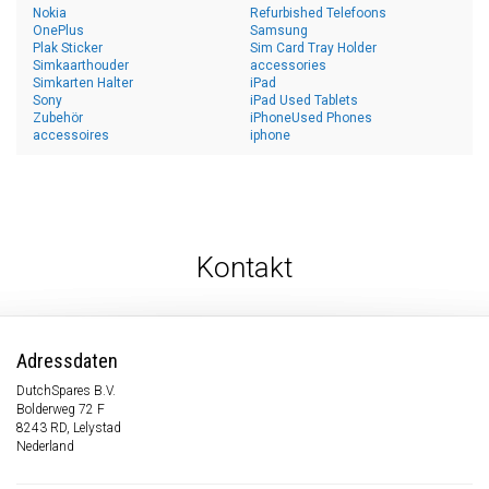
Nokia
Refurbished Telefoons
OnePlus
Samsung
Plak Sticker
Sim Card Tray Holder
Simkaarthouder
accessories
Simkarten Halter
iPad
Sony
iPad Used Tablets
Zubehör
iPhoneUsed Phones
accessoires
iphone
Kontakt
Adressdaten
DutchSpares B.V.
Bolderweg 72 F
8243 RD, Lelystad
Nederland