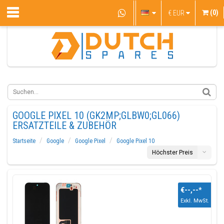
(0)
€
EUR
GOOGLE PIXEL 10 (GK2MP;GLBW0;GL066)
ERSATZTEILE & ZUBEHÖR
Startseite
Google
Google Pixel
Google Pixel 10
Höchster Preis
€--,--
*
Exkl. MwSt.