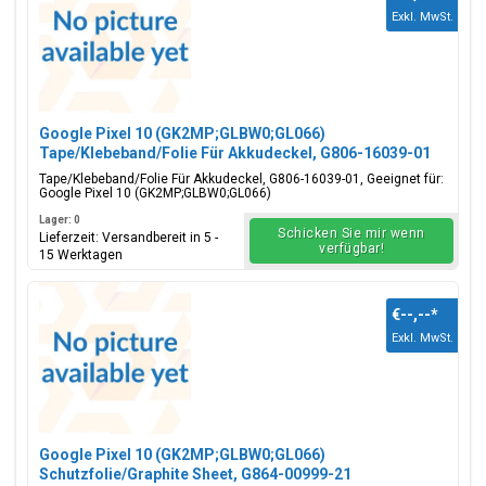
Exkl. MwSt.
Google Pixel 10 (GK2MP;GLBW0;GL066)
Tape/Klebeband/Folie Für Akkudeckel, G806-16039-01
Tape/Klebeband/Folie Für Akkudeckel, G806-16039-01, Geeignet für:
Google Pixel 10 (GK2MP;GLBW0;GL066)
Lager: 0
Schicken Sie mir wenn
Lieferzeit: Versandbereit in 5 -
verfügbar!
15 Werktagen
€--,--
*
Exkl. MwSt.
Google Pixel 10 (GK2MP;GLBW0;GL066)
Schutzfolie/Graphite Sheet, G864-00999-21