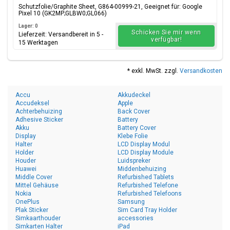
Schutzfolie/Graphite Sheet, G864-00999-21, Geeignet für: Google
Pixel 10 (GK2MP;GLBW0;GL066)
Lager: 0
Schicken Sie mir wenn
Lieferzeit: Versandbereit in 5 -
verfügbar!
15 Werktagen
* exkl. MwSt. zzgl.
Versandkosten
Accu
Akkudeckel
Accudeksel
Apple
Achterbehuizing
Back Cover
Adhesive Sticker
Battery
Akku
Battery Cover
Display
Klebe Folie
Halter
LCD Display Modul
Holder
LCD Display Module
Houder
Luidspreker
Huawei
Middenbehuizing
Middle Cover
Refurbished Tablets
Mittel Gehäuse
Refurbished Telefone
Nokia
Refurbished Telefoons
OnePlus
Samsung
Plak Sticker
Sim Card Tray Holder
Simkaarthouder
accessories
Simkarten Halter
iPad