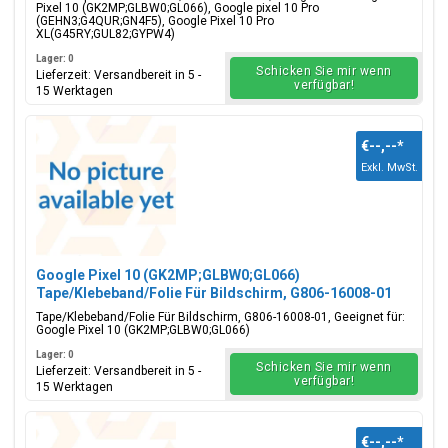
Pixel 10 (GK2MP;GLBW0;GL066), Google pixel 10 Pro
(GEHN3;G4QUR;GN4F5), Google Pixel 10 Pro
XL(G45RY;GUL82;GYPW4)
Lager: 0
Schicken Sie mir wenn
Lieferzeit: Versandbereit in 5 -
verfügbar!
15 Werktagen
€--,--
*
Exkl. MwSt.
Google Pixel 10 (GK2MP;GLBW0;GL066)
Tape/Klebeband/Folie Für Bildschirm, G806-16008-01
Tape/Klebeband/Folie Für Bildschirm, G806-16008-01, Geeignet für:
Google Pixel 10 (GK2MP;GLBW0;GL066)
Lager: 0
Schicken Sie mir wenn
Lieferzeit: Versandbereit in 5 -
verfügbar!
15 Werktagen
€--,--
*