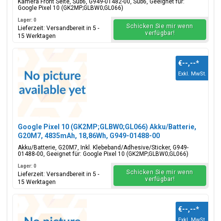
Kamera Front Seite, Sub6, G949-01482-00, Sub6, Geeignet für:
Google Pixel 10 (GK2MP;GLBW0;GL066)
Lager: 0
Schicken Sie mir wenn
Lieferzeit: Versandbereit in 5 -
verfügbar!
15 Werktagen
€--,--
*
Exkl. MwSt.
Google Pixel 10 (GK2MP;GLBW0;GL066) Akku/Batterie,
G20M7, 4835mAh, 18,86Wh, G949-01488-00
Akku/Batterie, G20M7, Inkl. Klebeband/Adhesive/Sticker, G949-
01488-00, Geeignet für: Google Pixel 10 (GK2MP;GLBW0;GL066)
Lager: 0
Schicken Sie mir wenn
Lieferzeit: Versandbereit in 5 -
verfügbar!
15 Werktagen
€--,--
*
Exkl. MwSt.