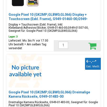
Google Pixel 10 (GK2MP;GLBW0;GL066) Display +
Touchscreen (Exkl. Frame), G949-01460-00;G949-
01507-00
Display + Touchscreen (Exkl. Frame), Inkl.
Klebeband/Adhesive/Sticker, G949-01460-00;G949-01507-00,
Geeignet für: Google Pixel 10 (GK2MP;GLBW0;GL066)
Lager: 3
Lieferzeit: Mo. bis Fr. vor 17.00
Uhr bestellt = Am selben Tag
versendet
€--,--
*
Exkl. MwSt.
Google Pixel 10 (GK2MP;GLBW0;GL066) Dreimalige
Kamera Rückseite, G949-01483-00
Dreimalige Kamera Rückseite, G949-01483-00, Geeignet für: Google
Pixel 10 (GK2MP;GLBW0;GL066)