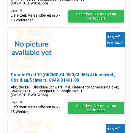
(GK2MP;GLBW0;GL066)
Lager: 0
Schicken Sie mir wenn
Lieferzeit: Versandbereit in 5 -
verfügbar!
15 Werktagen
€--,--
*
Exkl. MwSt.
Google Pixel 10 (GK2MP;GLBW0;GL066) Akkudeckel ,
Obsidian/Schwarz, G949-01461-00
Akkudeckel , Obsidian/Schwarz, Inkl. Klebeband/Adhesive/Sticker,
G949-01461-00, Geeignet für: Google Pixel 10
(GK2MP;GLBW0;GL066)
Lager: 0
Schicken Sie mir wenn
Lieferzeit: Versandbereit in 5 -
verfügbar!
15 Werktagen
€--,--
*