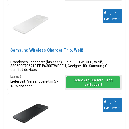
€--,--
*
Exkl. MwSt.
Samsung Wireless Charger Trio, Weiß
Drahtloses Ladegerät (hinlegen), EP-P6300TWEGEU, Weiß,
8806090706219;EP-P6300TWEGEU, Geeignet für: Samsung Qi
certified devices
Lager: 0
Schicken Sie mir wenn
Lieferzeit: Versandbereit in 5 -
verfügbar!
15 Werktagen
€--,--
*
Exkl. MwSt.