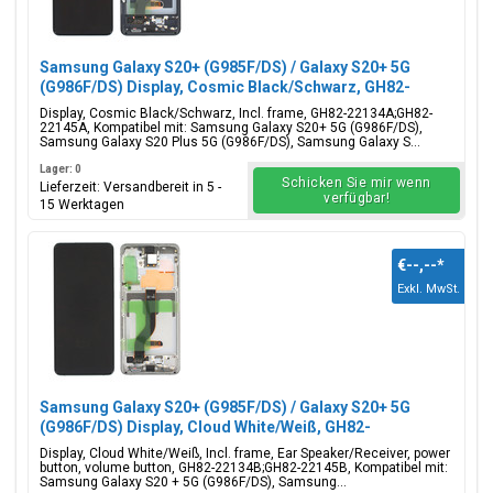
Samsung Galaxy S20+ (G985F/DS) / Galaxy S20+ 5G
(G986F/DS) Display, Cosmic Black/Schwarz, GH82-
22134A;GH82-22145A
Display, Cosmic Black/Schwarz, Incl. frame, GH82-22134A;GH82-
22145A, Kompatibel mit: Samsung Galaxy S20+ 5G (G986F/DS),
Samsung Galaxy S20 Plus 5G (G986F/DS), Samsung Galaxy S...
Lager: 0
Schicken Sie mir wenn
Lieferzeit: Versandbereit in 5 -
verfügbar!
15 Werktagen
€--,--
*
Exkl. MwSt.
Samsung Galaxy S20+ (G985F/DS) / Galaxy S20+ 5G
(G986F/DS) Display, Cloud White/Weiß, GH82-
22134B;GH82-22145B
Display, Cloud White/Weiß, Incl. frame, Ear Speaker/Receiver, power
button, volume button, GH82-22134B;GH82-22145B, Kompatibel mit:
Samsung Galaxy S20 + 5G (G986F/DS), Samsung...