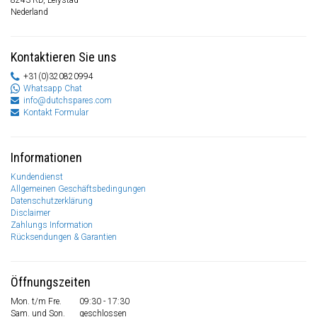
8243 RD, Lelystad
Nederland
Kontaktieren Sie uns
+31(0)320820994
Whatsapp Chat
info@dutchspares.com
Kontakt Formular
Informationen
Kundendienst
Allgemeinen Geschäftsbedingungen
Datenschutzerklärung
Disclaimer
Zahlungs Information
Rücksendungen & Garantien
Öffnungszeiten
Mon. t/m Fre.
09:30 - 17:30
Sam. und Son.
geschlossen