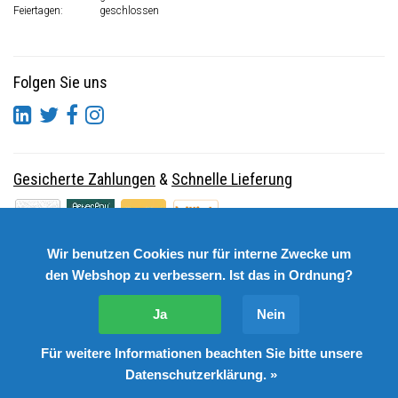
Feiertagen:
geschlossen
Folgen Sie uns
Gesicherte Zahlungen
&
Schnelle Lieferung
Wir benutzen Cookies nur für interne Zwecke um
den Webshop zu verbessern. Ist das in Ordnung?
Ja
Nein
Für weitere Informationen beachten Sie bitte unsere
© Copyright 2026 DutchSpares B.V. - Design by
Webdinge.nl
Datenschutzerklärung. »
DutchSpares B.V. word beoordeeld met
:
9,9
/
10
(
2541
Bewertungen) bij
Kiyoh.nl