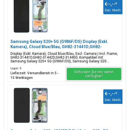
€--,--
*
Exkl. MwSt.
Samsung Galaxy S20+ 5G (G986F/DS) Display (Exkl.
Kamera), Cloud Blue/Blau, GH82-31441D;GH82-
31442D;GH82-31445D
Display (Exkl. Kamera), Cloud Blue/Blau, Excl. Camera | Incl. Frame,
GH82-31441D;GH82-31442D;GH82-31445D, Kompatibel mit:
Samsung Galaxy S20+ 5G (G986F/DS), Samsung Galaxy S20...
Lager: 0
Schicken Sie mir wenn
Lieferzeit: Versandbereit in 5 -
verfügbar!
15 Werktagen
€--,--
*
Exkl. MwSt.