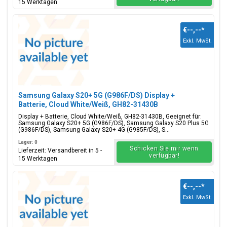
15 Werktagen
€--,--
*
Exkl. MwSt.
Samsung Galaxy S20+ 5G (G986F/DS) Display +
Batterie, Cloud White/Weiß, GH82-31430B
Display + Batterie, Cloud White/Weiß, GH82-31430B, Geeignet für:
Samsung Galaxy S20+ 5G (G986F/DS), Samsung Galaxy S20 Plus 5G
(G986F/DS), Samsung Galaxy S20+ 4G (G985F/DS), S...
Lager: 0
Schicken Sie mir wenn
Lieferzeit: Versandbereit in 5 -
verfügbar!
15 Werktagen
€--,--
*
Exkl. MwSt.