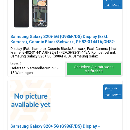
Exkl. MwSt.
Samsung Galaxy S20+ 5G (G986F/DS) Display (Exkl.
Kamera), Cosmic Black/Schwarz, GH82-31441A;GH82-
31442A;GH82-31445A
Display (Exkl. Kamera), Cosmic Black/Schwarz, Excl. Camera | Incl.
Frame, GH82-31441A;GH82-31442A;GH82-31445A, Kompatibel mit:
Samsung Galaxy S20+ 5G (G986F/DS), Samsung Galax...
Lager: 0
Schicken Sie mir wenn
Lieferzeit: Versandbereit in 5 -
verfügbar!
15 Werktagen
€--,--
*
Exkl. MwSt.
Samsung Galaxy S20+ 5G (G986F/DS) Display +