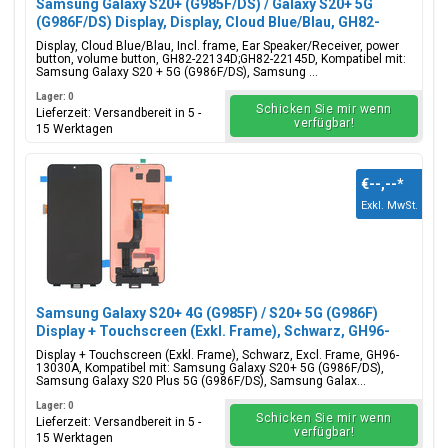
Samsung Galaxy S20+ (G985F/DS) / Galaxy S20+ 5G
(G986F/DS) Display, Display, Cloud Blue/Blau, GH82-
22134D;GH82-22145D
Display, Cloud Blue/Blau, Incl. frame, Ear Speaker/Receiver, power
button, volume button, GH82-22134D;GH82-22145D, Kompatibel mit:
Samsung Galaxy S20 + 5G (G986F/DS), Samsung ...
Lager: 0
Schicken Sie mir wenn
Lieferzeit: Versandbereit in 5 -
verfügbar!
15 Werktagen
€--,--
*
Exkl. MwSt.
Samsung Galaxy S20+ 4G (G985F) / S20+ 5G (G986F)
Display + Touchscreen (Exkl. Frame), Schwarz, GH96-
13030A
Display + Touchscreen (Exkl. Frame), Schwarz, Excl. Frame, GH96-
13030A, Kompatibel mit: Samsung Galaxy S20+ 5G (G986F/DS),
Samsung Galaxy S20 Plus 5G (G986F/DS), Samsung Galax...
Lager: 0
Schicken Sie mir wenn
Lieferzeit: Versandbereit in 5 -
verfügbar!
15 Werktagen