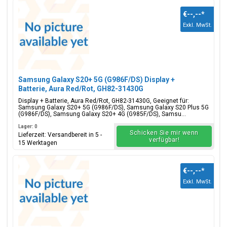
€--,--
*
Exkl. MwSt.
Samsung Galaxy S20+ 5G (G986F/DS) Display +
Batterie, Aura Red/Rot, GH82-31430G
Display + Batterie, Aura Red/Rot, GH82-31430G, Geeignet für:
Samsung Galaxy S20+ 5G (G986F/DS), Samsung Galaxy S20 Plus 5G
(G986F/DS), Samsung Galaxy S20+ 4G (G985F/DS), Samsu...
Lager: 0
Schicken Sie mir wenn
Lieferzeit: Versandbereit in 5 -
verfügbar!
15 Werktagen
€--,--
*
Exkl. MwSt.