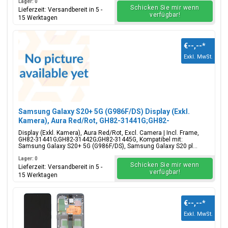
Lager: 0
Schicken Sie mir wenn
Lieferzeit: Versandbereit in 5 -
verfügbar!
15 Werktagen
€--,--
*
Exkl. MwSt.
Samsung Galaxy S20+ 5G (G986F/DS) Display (Exkl.
Kamera), Aura Red/Rot, GH82-31441G;GH82-
31442G;GH82-31445G
Display (Exkl. Kamera), Aura Red/Rot, Excl. Camera | Incl. Frame,
GH82-31441G;GH82-31442G;GH82-31445G, Kompatibel mit:
Samsung Galaxy S20+ 5G (G986F/DS), Samsung Galaxy S20 pl...
Lager: 0
Schicken Sie mir wenn
Lieferzeit: Versandbereit in 5 -
verfügbar!
15 Werktagen
€--,--
*
Exkl. MwSt.