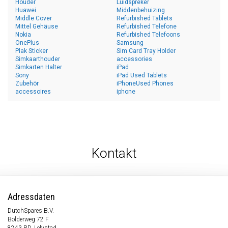
Houder
Luidspreker
Huawei
Middenbehuizing
Middle Cover
Refurbished Tablets
Mittel Gehäuse
Refurbished Telefone
Nokia
Refurbished Telefoons
OnePlus
Samsung
Plak Sticker
Sim Card Tray Holder
Simkaarthouder
accessories
Simkarten Halter
iPad
Sony
iPad Used Tablets
Zubehör
iPhoneUsed Phones
accessoires
iphone
Kontakt
Adressdaten
DutchSpares B.V.
Bolderweg 72 F