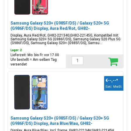
Samsung Galaxy S20+ (G985F/DS) / Galaxy S20+ 5G
(G986F/DS) Display, Aura Red/Rot, GH82-
22134G;GH82-22145G
Display, Aura Red/Rot, GH82-22134G;GH82-22145G, Kompatibel mit:
Samsung Galaxy S20+ 5G (G986F/DS), Samsung Galaxy S20 Plus 5G
(G986F/DS), Samsung Galaxy S20+ (G985F/DS), Samsu...
Lager: 2
Lieferzeit: Mo. bis Fr. vor 17.00
Uhr bestellt = Am selben Tag
versendet
€--,--
*
Exkl. MwSt.
Samsung Galaxy S20+ (G985F/DS) / Galaxy S20+ 5G
(G986F/DS) Display, Aura Blue/Blau, GH82-
22134H;GH82-22145H
Display, Aura Blue/Blau, Incl. frame, GH82-22134H;GH82-22145H,