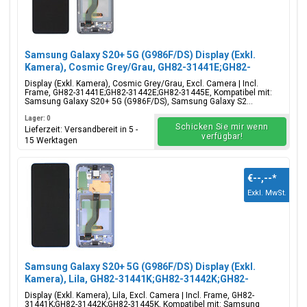
Samsung Galaxy S20+ 5G (G986F/DS) Display (Exkl.
Kamera), Cosmic Grey/Grau, GH82-31441E;GH82-
31442E;GH82-31445E
Display (Exkl. Kamera), Cosmic Grey/Grau, Excl. Camera | Incl.
Frame, GH82-31441E;GH82-31442E;GH82-31445E, Kompatibel mit:
Samsung Galaxy S20+ 5G (G986F/DS), Samsung Galaxy S2...
Lager: 0
Schicken Sie mir wenn
Lieferzeit: Versandbereit in 5 -
verfügbar!
15 Werktagen
€--,--
*
Exkl. MwSt.
Samsung Galaxy S20+ 5G (G986F/DS) Display (Exkl.
Kamera), Lila, GH82-31441K;GH82-31442K;GH82-
31445K
Display (Exkl. Kamera), Lila, Excl. Camera | Incl. Frame, GH82-
31441K;GH82-31442K;GH82-31445K, Kompatibel mit: Samsung