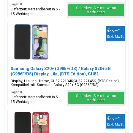
Lager: 0
Schicken Sie mir wenn
Lieferzeit: Versandbereit in 5 -
verfügbar!
15 Werktagen
€--,--
*
Exkl. MwSt.
Samsung Galaxy S20+ (G985F/DS) / Galaxy S20+ 5G
(G986F/DS) Display, Lila, (BTS Edition), GH82-
22134K;GH82-22145K
Display, Lila, Incl. frame, GH82-22134K;GH82-22145K, (BTS Edition),
Kompatibel mit: Samsung Galaxy S20+ 5G (G986F/DS)
Lager: 0
Schicken Sie mir wenn
Lieferzeit: Versandbereit in 5 -
verfügbar!
15 Werktagen
€--,--
*
Exkl. MwSt.