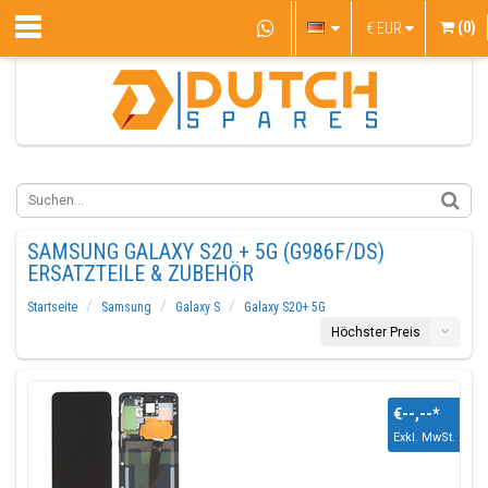
(0)
€
EUR
SAMSUNG GALAXY S20 + 5G (G986F/DS)
ERSATZTEILE & ZUBEHÖR
Startseite
Samsung
Galaxy S
Galaxy S20+ 5G
Höchster Preis
€--,--
*
Exkl. MwSt.