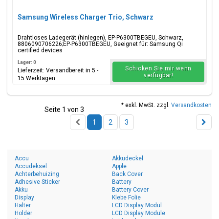
Samsung Wireless Charger Trio, Schwarz
Drahtloses Ladegerät (hinlegen), EP-P6300TBEGEU, Schwarz,
8806090706226;EP-P6300TBEGEU, Geeignet für: Samsung Qi
certified devices
Lager: 0
Schicken Sie mir wenn
Lieferzeit: Versandbereit in 5 -
verfügbar!
15 Werktagen
* exkl. MwSt. zzgl.
Versandkosten
Seite 1 von 3
1
2
3
Accu
Akkudeckel
Accudeksel
Apple
Achterbehuizing
Back Cover
Adhesive Sticker
Battery
Akku
Battery Cover
Display
Klebe Folie
Halter
LCD Display Modul
Holder
LCD Display Module