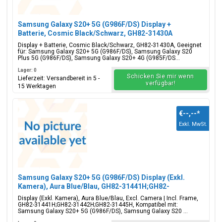
Samsung Galaxy S20+ 5G (G986F/DS) Display +
Batterie, Cosmic Black/Schwarz, GH82-31430A
Display + Batterie, Cosmic Black/Schwarz, GH82-31430A, Geeignet
für: Samsung Galaxy S20+ 5G (G986F/DS), Samsung Galaxy S20
Plus 5G (G986F/DS), Samsung Galaxy S20+ 4G (G985F/DS...
Lager: 0
Schicken Sie mir wenn
Lieferzeit: Versandbereit in 5 -
verfügbar!
15 Werktagen
€--,--
*
Exkl. MwSt.
Samsung Galaxy S20+ 5G (G986F/DS) Display (Exkl.
Kamera), Aura Blue/Blau, GH82-31441H;GH82-
31442H;GH82-31445H
Display (Exkl. Kamera), Aura Blue/Blau, Excl. Camera | Incl. Frame,
GH82-31441H;GH82-31442H;GH82-31445H, Kompatibel mit:
Samsung Galaxy S20+ 5G (G986F/DS), Samsung Galaxy S20 ...