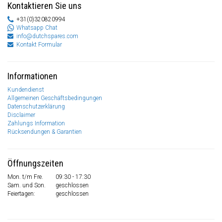
Kontaktieren Sie uns
+31(0)320820994
Whatsapp Chat
info@dutchspares.com
Kontakt Formular
Informationen
Kundendienst
Allgemeinen Geschäftsbedingungen
Datenschutzerklärung
Disclaimer
Zahlungs Information
Rücksendungen & Garantien
Öffnungszeiten
Mon. t/m Fre.
09:30 - 17:30
Sam. und Son.
geschlossen
Feiertagen:
geschlossen