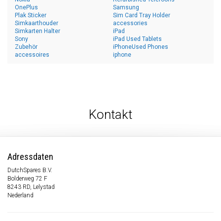
OnePlus
Samsung
Plak Sticker
Sim Card Tray Holder
Simkaarthouder
accessories
Simkarten Halter
iPad
Sony
iPad Used Tablets
Zubehör
iPhoneUsed Phones
accessoires
iphone
Kontakt
Adressdaten
DutchSpares B.V.
Bolderweg 72 F
8243 RD, Lelystad
Nederland