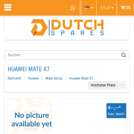
(0)
€
EUR
HUAWEI MATE X7
Startseite
Huawei
Mate Series
Huawei Mate X7
Höchster Preis
€--,--
*
Exkl. MwSt.