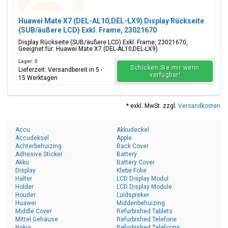
Huawei Mate X7 (DEL-AL10;DEL-LX9) Display Rückseite
(SUB/äußere LCD) Exkl. Frame, 23021670
Display Rückseite (SUB/äußere LCD) Exkl. Frame, 23021670,
Geeignet für: Huawei Mate X7 (DEL-AL10;DEL-LX9)
Lager: 0
Schicken Sie mir wenn
Lieferzeit: Versandbereit in 5 -
verfügbar!
15 Werktagen
* exkl. MwSt. zzgl.
Versandkosten
Accu
Akkudeckel
Accudeksel
Apple
Achterbehuizing
Back Cover
Adhesive Sticker
Battery
Akku
Battery Cover
Display
Klebe Folie
Halter
LCD Display Modul
Holder
LCD Display Module
Houder
Luidspreker
Huawei
Middenbehuizing
Middle Cover
Refurbished Tablets
Mittel Gehäuse
Refurbished Telefone
Nokia
Refurbished Telefoons