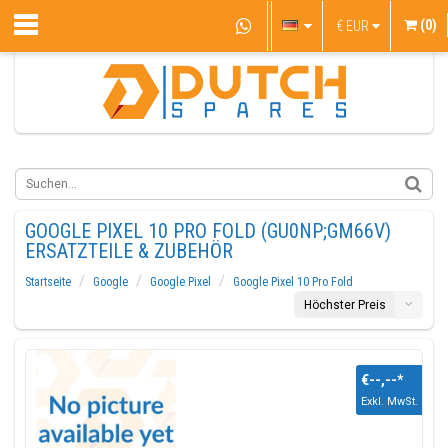
(0)
€
EUR
GOOGLE PIXEL 10 PRO FOLD (GU0NP;GM66V)
ERSATZTEILE & ZUBEHÖR
Startseite
Google
Google Pixel
Google Pixel 10 Pro Fold
Höchster Preis
€--,--
*
Exkl. MwSt.