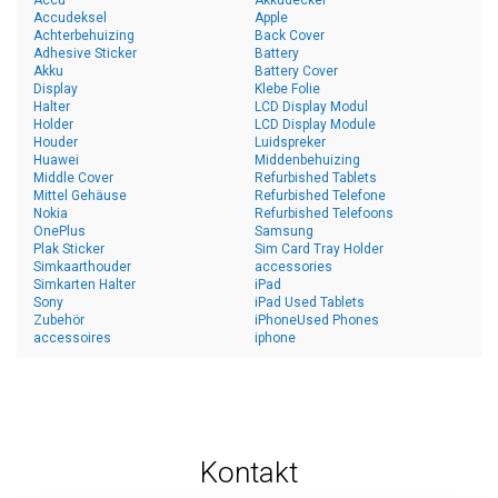
Accu
Akkudeckel
Accudeksel
Apple
Achterbehuizing
Back Cover
Adhesive Sticker
Battery
Akku
Battery Cover
Display
Klebe Folie
Halter
LCD Display Modul
Holder
LCD Display Module
Houder
Luidspreker
Huawei
Middenbehuizing
Middle Cover
Refurbished Tablets
Mittel Gehäuse
Refurbished Telefone
Nokia
Refurbished Telefoons
OnePlus
Samsung
Plak Sticker
Sim Card Tray Holder
Simkaarthouder
accessories
Simkarten Halter
iPad
Sony
iPad Used Tablets
Zubehör
iPhoneUsed Phones
accessoires
iphone
Kontakt