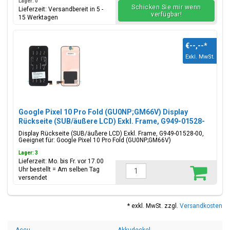
Lager: 0
Schicken Sie mir wenn
Lieferzeit: Versandbereit in 5 -
verfügbar!
15 Werktagen
€--,--
*
Exkl. MwSt.
Google Pixel 10 Pro Fold (GU0NP;GM66V) Display
Rückseite (SUB/äußere LCD) Exkl. Frame, G949-01528-
00
Display Rückseite (SUB/äußere LCD) Exkl. Frame, G949-01528-00,
Geeignet für: Google Pixel 10 Pro Fold (GU0NP;GM66V)
Lager: 3
Lieferzeit: Mo. bis Fr. vor 17.00
Uhr bestellt = Am selben Tag
versendet
* exkl. MwSt. zzgl.
Versandkosten