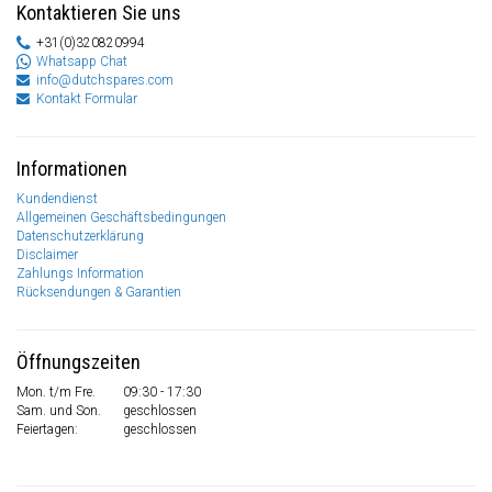
Kontaktieren Sie uns
+31(0)320820994
Whatsapp Chat
info@dutchspares.com
Kontakt Formular
Informationen
Kundendienst
Allgemeinen Geschäftsbedingungen
Datenschutzerklärung
Disclaimer
Zahlungs Information
Rücksendungen & Garantien
Öffnungszeiten
Mon. t/m Fre.
09:30 - 17:30
Sam. und Son.
geschlossen
Feiertagen:
geschlossen