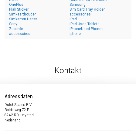
OnePlus
Samsung
Plak Sticker
Sim Card Tray Holder
Simkaarthouder
accessories
Simkarten Halter
iPad
Sony
iPad Used Tablets
Zubehör
iPhoneUsed Phones
accessoires
iphone
Kontakt
Adressdaten
DutchSpares B.V.
Bolderweg 72 F
8243 RD, Lelystad
Nederland