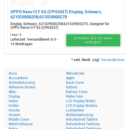
OPPO Reno12 F 5G (CPH2637) Display, Schwarz,
621029000258;621029000270
Display, Schwarz, 621029000258;621029000270, Geeignet für:
OPPO Reno12 F 5G (CPH2637)
Lager: 0
Schicken Sie mir wenn
Lieferzeit: Versandbereit in 5 -
verfügbar!
15 Werktagen
* exkl. MwSt. zzgl.
Versandkosten
Accu
Akkudeckel
Accudeksel
Apple
Achterbehuizing
Back Cover
Adhesive Sticker
Battery
Akku
Battery Cover
Display
Klebe Folie
Halter
LCD Display Modul
Holder
LCD Display Module
Houder
Luidspreker
Huawei
Middenbehuizing
Middle Cover
Refurbished Tablets
Mittel Gehäuse
Refurbished Telefone
Nokia
Refurbished Telefoons