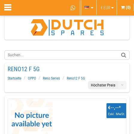
(0)
€
EUR
RENO12 F 5G
Startseite
OPPO
Reno Series
Reno12 F 5G
Höchster Preis
€--,--
*
Exkl. MwSt.